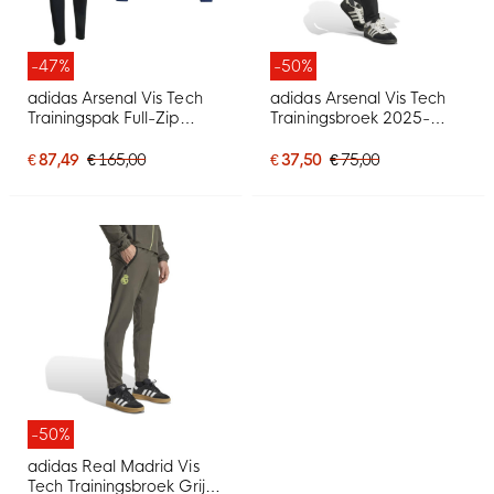
-47%
-50%
adidas Arsenal Vis Tech
adidas Arsenal Vis Tech
Trainingspak Full-Zip
Trainingsbroek 2025-
2025-2026 Donkerblauw
2026 Zwart Wit
Zwart Wit
€ 87,49
€ 165,00
€ 37,50
€ 75,00
-50%
adidas Real Madrid Vis
Tech Trainingsbroek Grijs