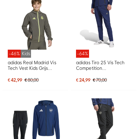
-46%
Kids
-64%
adidas Real Madrid Vis
adidas Tiro 25 Vis Tech
Tech Vest Kids Grijs
Competition
Lichtgroen
Trainingsbroek
Donkerblauw Zwart
€ 42,99
€ 80,00
€ 24,99
€ 70,00