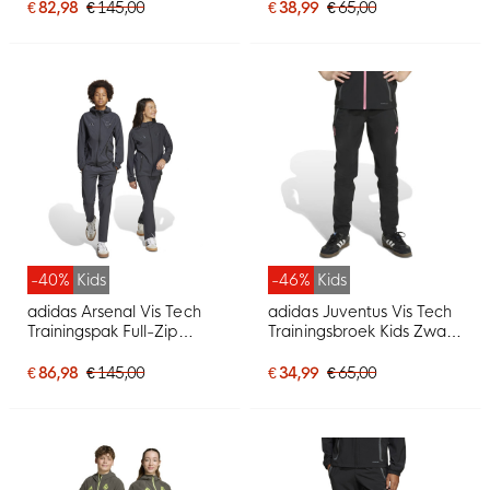
€ 82,98
€ 145,00
€ 38,99
€ 65,00
-40%
Kids
-46%
Kids
adidas Arsenal Vis Tech
adidas Juventus Vis Tech
Trainingspak Full-Zip
Trainingsbroek Kids Zwart
2024-2025 Kids
Roze
Donkergrijs
€ 86,98
€ 145,00
€ 34,99
€ 65,00