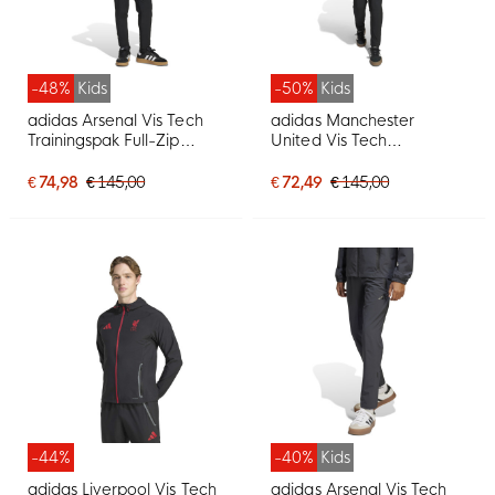
-48%
Kids
-50%
Kids
adidas Arsenal Vis Tech
adidas Manchester
Trainingspak Full-Zip
United Vis Tech
2025-2026 Kids
Trainingspak Full-Zip Kids
Donkerblauw Zwart Wit
Zwart Paars
€ 74,98
€ 145,00
€ 72,49
€ 145,00
-44%
-40%
Kids
adidas Liverpool Vis Tech
adidas Arsenal Vis Tech