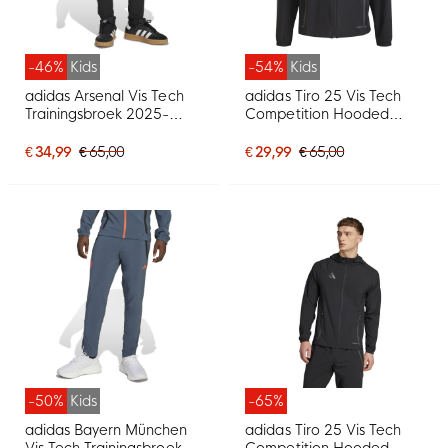
-46%
Kids
-54%
Kids
adidas Arsenal Vis Tech
adidas Tiro 25 Vis Tech
Trainingsbroek 2025-
Competition Hooded
2026 Kids Zwart Wit
Trainingsjack Kids Zwart
Donkergrijs
€ 34,99
€ 65,00
€ 29,99
€ 65,00
-50%
Kids
-65%
adidas Bayern München
adidas Tiro 25 Vis Tech
Vis Tech Trainingsbroek
Competition Hooded