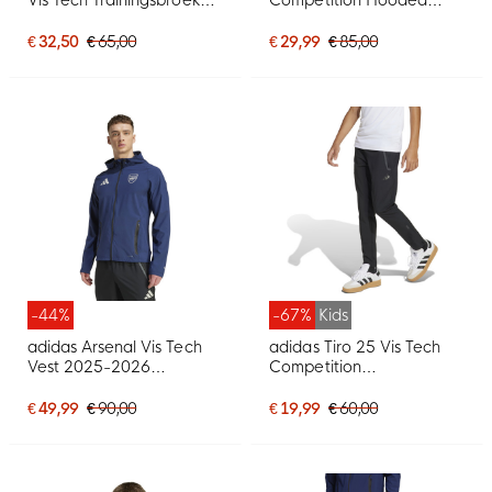
2025-2026 Kids
Trainingsjack Zwart
Donkergrijs Oranje
Donkergrijs
€ 32,50
€ 65,00
€ 29,99
€ 85,00
-44%
-67%
Kids
adidas Arsenal Vis Tech
adidas Tiro 25 Vis Tech
Vest 2025-2026
Competition
Donkerblauw Wit Zwart
Trainingsbroek Kids Zwart
Donkergrijs
€ 49,99
€ 90,00
€ 19,99
€ 60,00