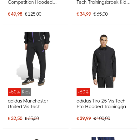
Competition Hooded
Tech Trainingsbroek Kids
Trainingspak Full-Zip Kids
Grijs Lichtgroen
Zwart Donkergrijs
€ 49,98
€ 125,00
€ 34,99
€ 65,00
-50%
Kids
-60%
adidas Manchester
adidas Tiro 25 Vis Tech
United Vis Tech
Pro Hooded Trainingsjack
Trainingsbroek Kids Zwart
Zwart
Paars
€ 32,50
€ 65,00
€ 39,99
€ 100,00