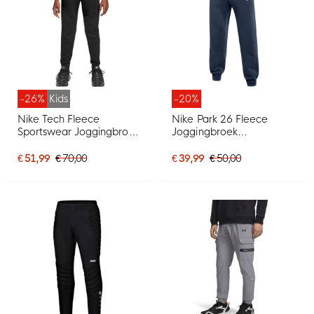
-26%
Kids
-20%
Nike Tech Fleece
Nike Park 26 Fleece
Sportswear Joggingbroek
Joggingbroek
Kids Zwart Donkergrijs
Donkerblauw Wit
€ 51,99
€ 70,00
€ 39,99
€ 50,00