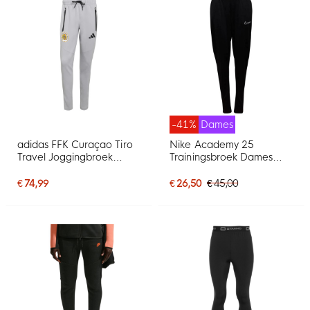
-41%
Dames
adidas FFK Curaçao Tiro
Nike Academy 25
Travel Joggingbroek
Trainingsbroek Dames
2026-2028 Grijs
Zwart Wit
€ 74,99
€ 26,50
€ 45,00