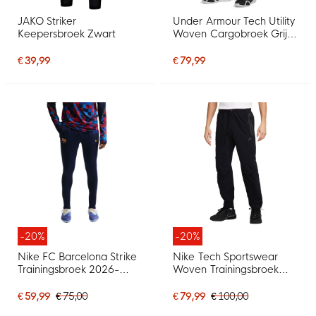
JAKO Striker
Under Armour Tech Utility
Keepersbroek Zwart
Woven Cargobroek Grijs
Zwart
€ 39,99
€ 79,99
-20%
-20%
Nike FC Barcelona Strike
Nike Tech Sportswear
Trainingsbroek 2026-
Woven Trainingsbroek
2027 Donkerblauw Rood
Zwart
Geel
€ 59,99
€ 75,00
€ 79,99
€ 100,00