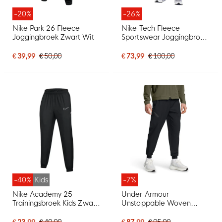
-20%
-26%
Nike Park 26 Fleece
Nike Tech Fleece
Joggingbroek Zwart Wit
Sportswear Joggingbroek
Donkerblauw Zwart
€ 39,99
€ 50,00
€ 73,99
€ 100,00
-40%
Kids
-7%
Nike Academy 25
Under Armour
Trainingsbroek Kids Zwart
Unstoppable Woven
Wit
Trainingsbroek Zwart
€ 23,99
€ 40,00
€ 87,99
€ 95,00