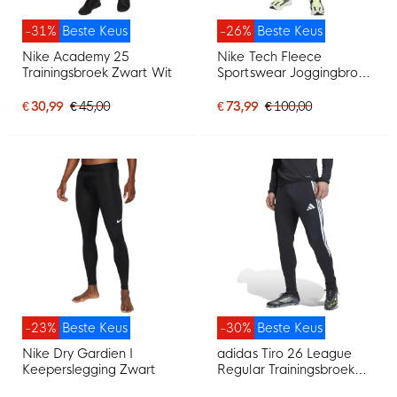
-31%
Beste Keus
-26%
Beste Keus
Nike Academy 25
Nike Tech Fleece
Trainingsbroek Zwart Wit
Sportswear Joggingbroek
Zwart Donkergrijs
€ 30,99
€ 45,00
€ 73,99
€ 100,00
-23%
Beste Keus
-30%
Beste Keus
Nike Dry Gardien I
adidas Tiro 26 League
Keeperslegging Zwart
Regular Trainingsbroek
Zwart Wit