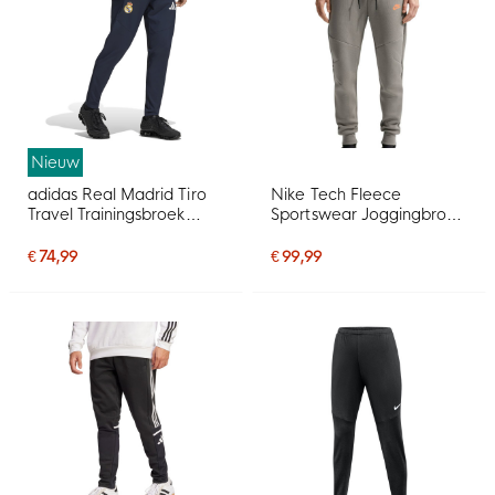
Nieuw
adidas Real Madrid Tiro
Nike Tech Fleece
Travel Trainingsbroek
Sportswear Joggingbroek
2026-2027 Donkerblauw
Donkergrijs Zwart Oranje
Wit
€ 74,99
€ 99,99