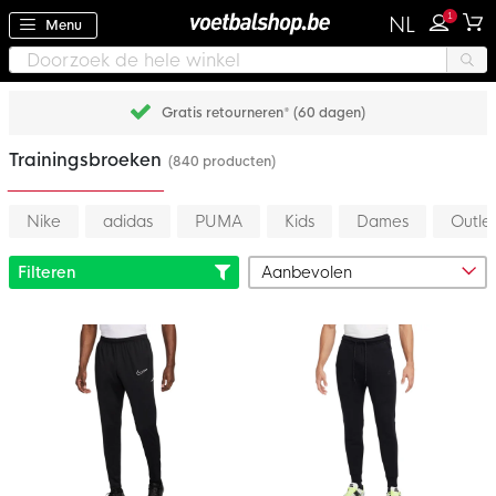
1
NL
Menu
Gratis retourneren* (60 dagen)
Trainingsbroeken
(840 producten)
Nike
adidas
PUMA
Kids
Dames
Outle
Filteren