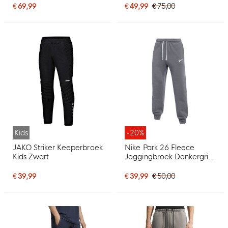
Goud
€ 69,99
€ 49,99
€ 75,00
Kids
-20%
JAKO Striker Keeperbroek
Nike Park 26 Fleece
Kids Zwart
Joggingbroek Donkergrijs
Wit
€ 39,99
€ 39,99
€ 50,00