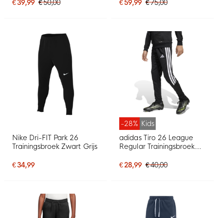
€ 39,99
€ 50,00
€ 59,99
€ 75,00
-28%
Kids
Nike Dri-FIT Park 26
adidas Tiro 26 League
Trainingsbroek Zwart Grijs
Regular Trainingsbroek
Kids Zwart Wit
€ 34,99
€ 28,99
€ 40,00