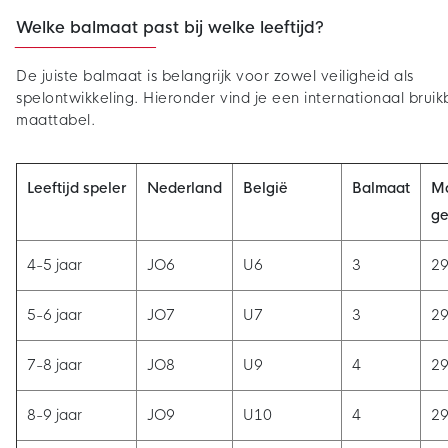
Welke balmaat past bij welke leeftijd?
De juiste balmaat is belangrijk voor zowel veiligheid als
spelontwikkeling. Hieronder vind je een internationaal brui
maattabel.
Leeftijd speler
Nederland
België
Balmaat
M
ge
4-5 jaar
JO6
U6
3
29
5-6 jaar
JO7
U7
3
29
7-8 jaar
JO8
U9
4
29
8-9 jaar
JO9
U10
4
29