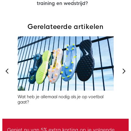
training en wedstrijd?
Gerelateerde artikelen
Wat heb je allemaal nodig als je op voetbal
Bren
gaat?
grip
Geniet nu van 5% extra korting op je volgende