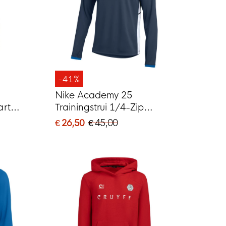
-41%
Nike Academy 25
art
Trainingstrui 1/4-Zip
Donkerblauw Blauw Wit
€ 26,50
€ 45,00