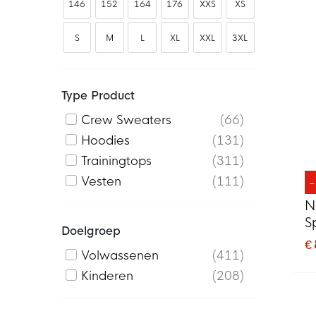
146
152
164
176
XXS
XS
S
M
L
XL
XXL
3XL
Type Product
Crew Sweaters
66
Hoodies
131
Trainingtops
311
Vesten
111
N
S
Doelgroep
D
€
Volwassenen
411
Kinderen
208