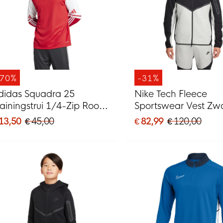
-70%
-31%
didas Squadra 25
Nike Tech Fleece
rainingstrui 1/4-Zip Rood
Sportswear Vest Zw
it
Lichtgrijs
 13,50
€ 45,00
€ 82,99
€ 120,00