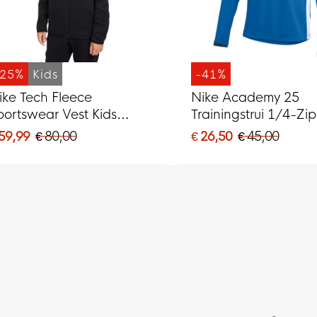
-25%
Kids
-41%
ike Tech Fleece
Nike Academy 25
portswear Vest Kids
Trainingstrui 1/4-Zip
wart Donkergrijs
Blauw Donkerblauw
 59,99
€ 80,00
€ 26,50
€ 45,00