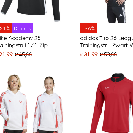
-51%
Dames
-36%
ike Academy 25
adidas Tiro 26 Leag
rainingstrui 1/4-Zip
Trainingstrui Zwart 
ames Zwart Grijs Wit
 21,99
€ 45,00
€ 31,99
€ 50,00