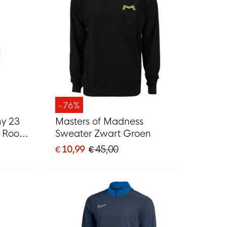
-76%
my 23
Masters of Madness
p Rood
Sweater Zwart Groen
€ 10,99
€ 45,00