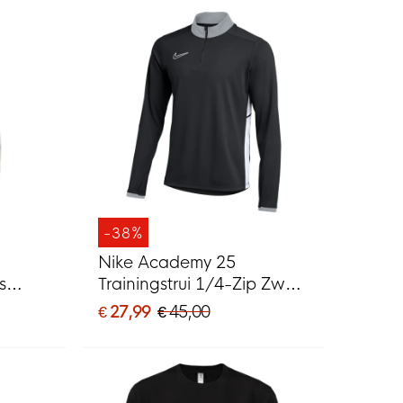
-38%
Nike Academy 25
s
Trainingstrui 1/4-Zip Zwart
Grijs Wit
€ 27,99
€ 45,00