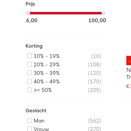
Prijs
6,00
100,00
Korting
10% - 19%
16
20% - 29%
108
N
30% - 39%
120
T
40% - 49%
170
D
€
>= 50%
205
Geslacht
Man
562
Vrouw
270