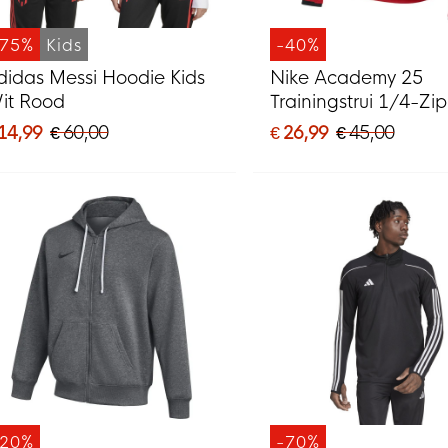
-75%
Kids
-40%
didas Messi Hoodie Kids
Nike Academy 25
it Rood
Trainingstrui 1/4-Zi
Zwart Wit
 14,99
€ 60,00
€ 26,99
€ 45,00
-20%
-70%