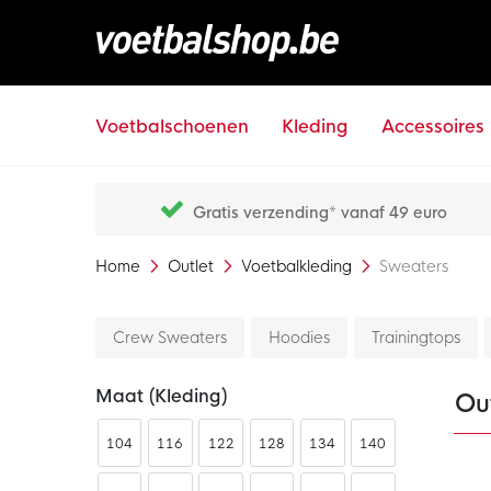
Voetbalschoenen
Kleding
Accessoires
Gratis verzending* vanaf 49 euro
Home
Outlet
Voetbalkleding
Sweaters
Crew Sweaters
Hoodies
Trainingtops
Maat (kleding)
Out
104
116
122
128
134
140