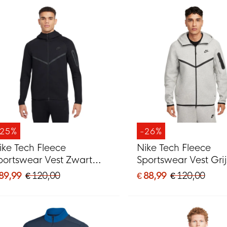
-25%
-26%
ike Tech Fleece
Nike Tech Fleece
portswear Vest Zwart
Sportswear Vest Grij
onkergrijs
Zwart
 89,99
€ 120,00
€ 88,99
€ 120,00