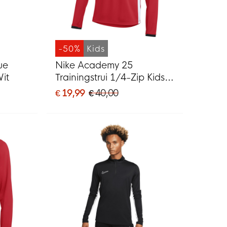
-50%
Kids
ue
Nike Academy 25
Wit
Trainingstrui 1/4-Zip Kids
Rood Zwart Wit
€ 19,99
€ 40,00