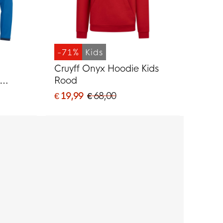
-71%
Kids
Cruyff Onyx Hoodie Kids
Rood
 Wit
€ 19,99
€ 68,00