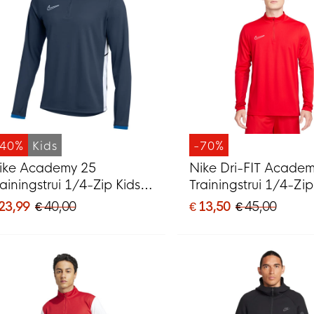
-40%
Kids
-70%
ike Academy 25
Nike Dri-FIT Acade
rainingstrui 1/4-Zip Kids
Trainingstrui 1/4-Zi
onkerblauw Blauw Wit
Wit
 23,99
€ 40,00
€ 13,50
€ 45,00