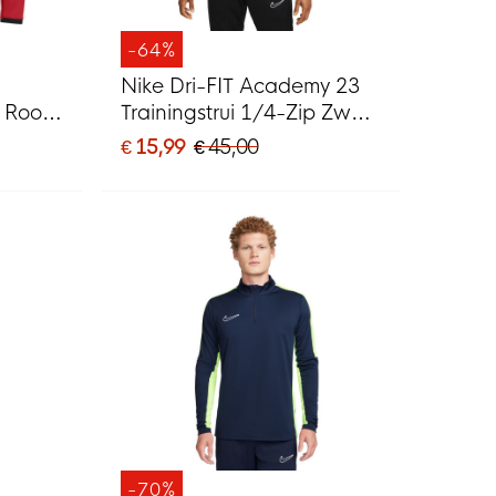
-64%
Nike Dri-FIT Academy 23
p Rood
Trainingstrui 1/4-Zip Zwart
Wit
€ 15,99
€ 45,00
-70%