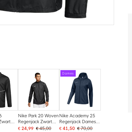
Dames
6
Nike Park 20 Woven
Nike Academy 25
Zwart
Regenjack Zwart
Regenjack Dames
Wit
Donkerblauw Wit
€ 24,99
€ 45,00
€ 41,50
€ 70,00