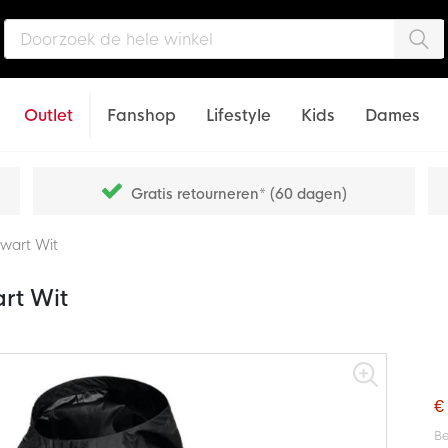
Zo
Outlet
Fanshop
Lifestyle
Kids
Dames
Gratis retourneren* (60 dagen)
wart Wit
rt Wit
€
Be