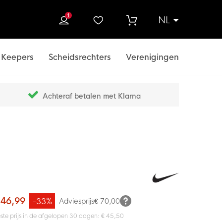
1
NL
ek
Keepers
Scheidsrechters
Verenigingen
Achteraf betalen met Klarna
 46,99
-33%
Adviesprijs
€ 70,00
ste prijs in de afgelopen 30 dagen: € 45,50