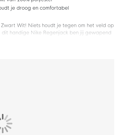
oudt je droog en comfortabel
Zwart Wit! Niets houdt je tegen om het veld op
et dit handige Nike Regenjack ben jij gewapend
jd voor het maximale met dit Nike Academy 25
nsluitende pasvorm, wat zorgt voor een
ledige ritssluiting waarmee je zelf de warmte
t veilig opbergen van je essentials.
an 100% polyester. Nike Storm-FIT technologie
atleten comfortabel te houden in barre