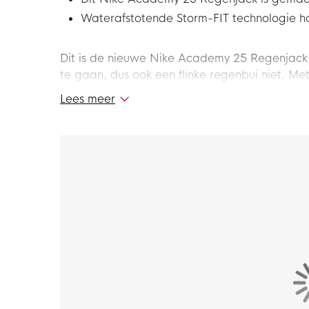
Waterafstotende Storm-FIT technologie h
Dit is de nieuwe Nike Academy 25 Regenjack 
te gaan, dus ook een flinke regenbui niet. M
tegen mindere weersomstandigheden. Ga alti
Lees meer
Regenjack !
Pasvorm - Hoe valt het regenjack?
Het Nike Academy 25 Regenjack heeft een aa
getailleerd gevoel.
Kenmerken
Het Nike Academy 25 Regenjack heeft een vol
kunt regelen. Ritszakken zijn aanwezig voor he
Materiaal
Het Nike Academy 25 Regenjack is gemaakt v
weerstaat elementen zoals wind en water om 