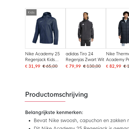
Kids
Nike Academy 25
adidas Tiro 24
Nike Therm
Regenjack Kids
Regenjas Zwart Wit
Academy P
Donkerblauw Wit
Winterjas Z
€ 31,99
€ 65,00
€ 79,99
€ 130,00
€ 82,99
€ 
Productomschrijving
Belangrijkste kenmerken:
Bevat Nike swoosh, capuchon en zakken m
Dit Nike Academy 25 Regenjack is gemaa