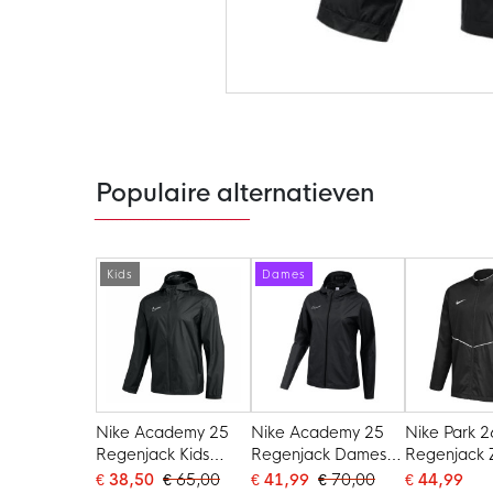
Ga
naar
het
begin
van
de
Populaire alternatieven
afbeeldingen-
gallerij
Kids
Dames
Nike Academy 25
Nike Academy 25
Nike Park 2
Regenjack Kids
Regenjack Dames
Regenjack 
Zwart Wit
Zwart Wit
Wit
€ 38,50
€ 65,00
€ 41,99
€ 70,00
€ 44,99