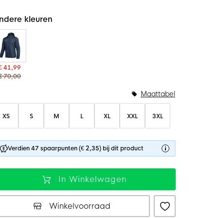
ndere kleuren
€ 41,99
€ 70,00
Maattabel
XS
S
M
L
XL
XXL
3XL
Verdien 47 spaarpunten (€ 2,35) bij dit product
In Winkelwagen
Winkelvoorraad