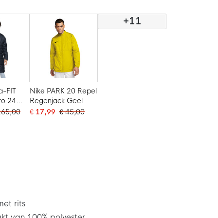
+11
a-FIT
Nike PARK 20 Repel
ro 24
Regenjack Geel
wart Wit
165,00
€ 17,99
€ 45,00
et rits
kt van 100% polyester