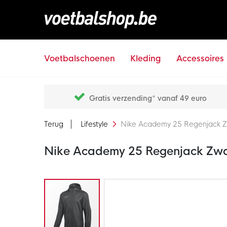
Voetbalschoenen
Kleding
Accessoires
Gratis verzending* vanaf 49 euro
Terug
Lifestyle
Nike Academy 25 Regenjack Z
Nike Academy 25 Regenjack Zwa
Ga
naar
het
einde
van
de