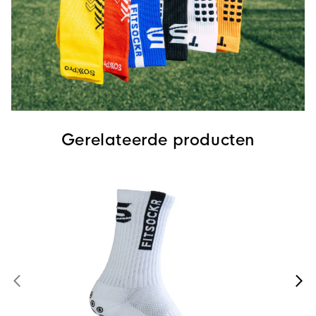
Gerelateerde producten
Bes
FitS
€ 1