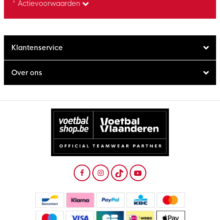
* Actievoorwaarden
Klantenservice
Over ons