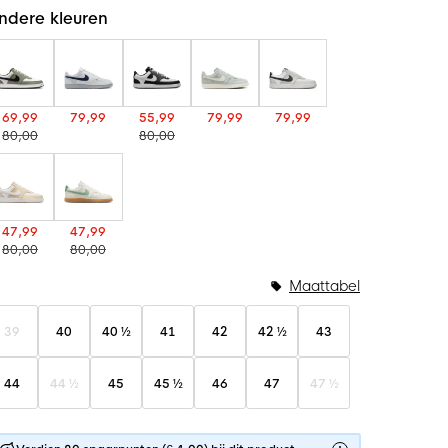
ndere kleuren
69,99
79,99
55,99
79,99
79,99
80,00
80,00
47,99
47,99
80,00
80,00
Maattabel
39
40
40 ½
41
42
42 ½
43
44
44 ½
45
45 ½
46
47
47 ½