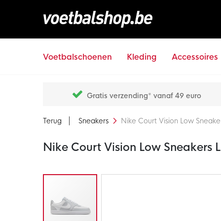
Voetbalschoenen
Kleding
Accessoires
Gratis verzending* vanaf 49 euro
Terug
Sneakers
Nike Court Vision Low Sneakers
Nike Court Vision Low Sneakers Li
Ga
naar
het
einde
van
de