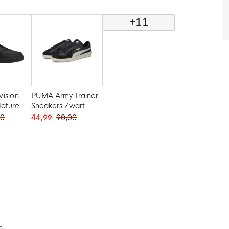
+11
Vision
PUMA Army Trainer
ature
Sneakers Zwart
wart
Lichtgrijs Goud Wit
00
44,99
90,00
n