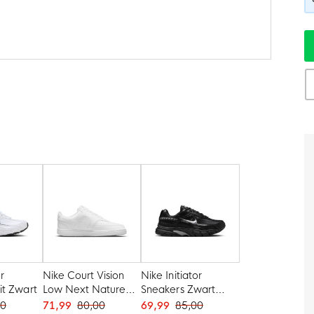
or
Nike Court Vision
Nike Initiator
it Zwart
Low Next Nature
Sneakers Zwart
Sneakers Wit
Zilver
00
71,99
80,00
69,99
85,00