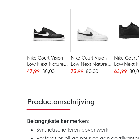
Nike Court Vision
Nike Court Vision
Nike Court 
Low Next Nature
Low Next Nature
Low Next N
Sneakers Zwart Wit
Sneakers Wit Zwart
Sneakers Z
47,99
80,00
75,99
80,00
63,99
80,
Productomschrijving
Belangrijkste kenmerken:
Synthetische leren bovenwerk
Perforaties bij de neus en aan de zijkante