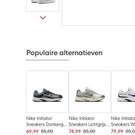
Ga
naar
het
begin
van
de
Populaire alternatieven
afbeeldingen-
gallerij
Nike Initiator
Nike Initiator
Nike Initiat
Sneakers Donkergrijs
Sneakers Lichtgrijs
Sneakers W
Grijs Wit
Lichtblauw Wit
69,99
85,00
74,99
85,00
79,99
85,