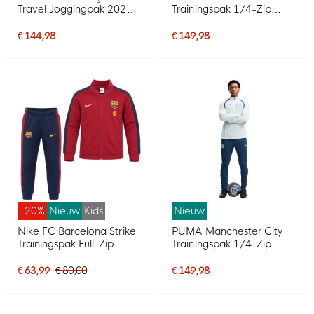
Travel Joggingpak 2026-
Trainingspak 1/4-Zip
2028 Kids Grijs
2026-2027 Blauw
Donkerblauw Goudgeel
€ 144,98
€ 149,98
-20%
Nieuw
Kids
Nieuw
Nike FC Barcelona Strike
PUMA Manchester City
Trainingspak Full-Zip
Trainingspak 1/4-Zip
2026-2027 Kleuters /
2026-2027 Lichtblauw
Peuters Rood
Donkerblauw
€ 63,99
€ 80,00
€ 149,98
Donkerblauw Geel