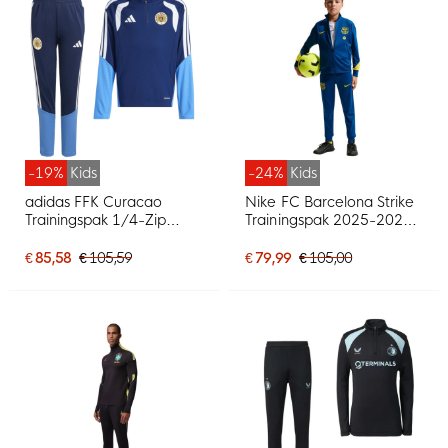
-19%
Kids
-24%
Kids
adidas FFK Curacao
Nike FC Barcelona Strike
Trainingspak 1/4-Zip
Trainingspak 2025-2026
2026-2028 Donkerblauw
Kids Donkerblauw Felgeel
Kids
€ 85,58
€ 105,59
€ 79,99
€ 105,00