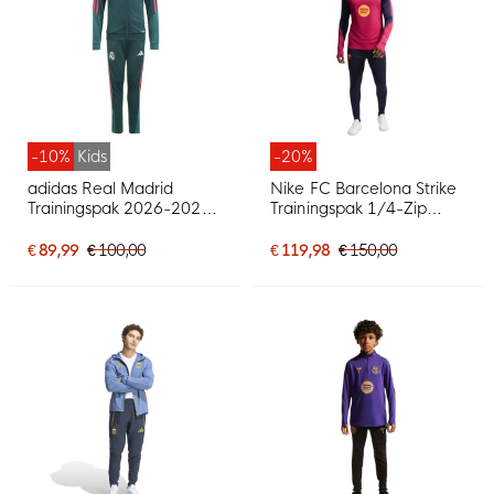
-10%
Kids
-20%
adidas Real Madrid
Nike FC Barcelona Strike
Trainingspak 2026-2027
Trainingspak 1/4-Zip
Kids Donkergroen Roze
2026-2027 Rood
Wit
Donkerblauw Geel
€ 89,99
€ 100,00
€ 119,98
€ 150,00