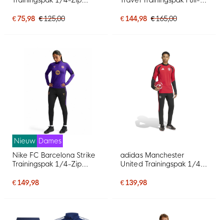
2025-2026 Kids
Zip Zwart
Donkergroen Grijs
€ 75,98
€ 125,00
€ 144,98
€ 165,00
Nieuw
Dames
Nike FC Barcelona Strike
adidas Manchester
Trainingspak 1/4-Zip
United Trainingspak 1/4-
2026-2027 Dames Paars
Zip 2026-2027 Rood
Zwart Goud
Zwart Wit
€ 149,98
€ 139,98