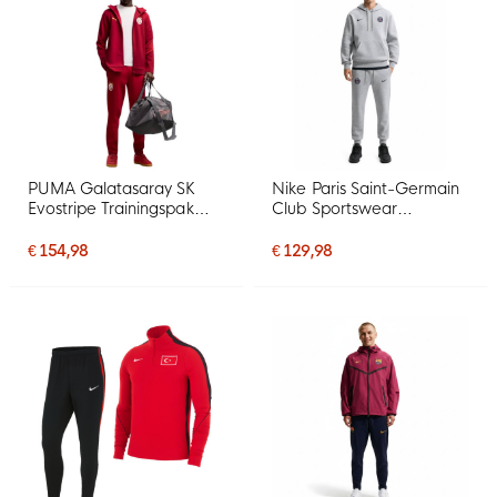
PUMA Galatasaray SK
Nike Paris Saint-Germain
Evostripe Trainingspak
Club Sportswear
2026-2027 Rood Oranje
Trainingspak Hooded
2026-2027 Grijs Zwart
€ 154,98
€ 129,98
Donkerblauw