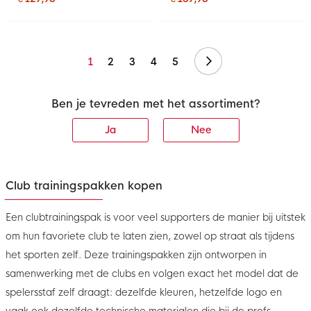
Volgende
1
2
3
4
5
Ben je tevreden met het assortiment?
Ja
Nee
Club trainingspakken kopen
Een clubtrainingspak is voor veel supporters de manier bij uitstek
om hun favoriete club te laten zien, zowel op straat als tijdens
het sporten zelf. Deze trainingspakken zijn ontworpen in
samenwerking met de clubs en volgen exact het model dat de
spelersstaf zelf draagt: dezelfde kleuren, hetzelfde logo en
vaak ook dezelfde technische materialen die bij de profs