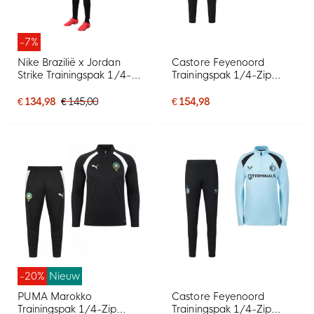
-7%
Nike Brazilië x Jordan
Castore Feyenoord
Strike Trainingspak 1/4-
Trainingspak 1/4-Zip
Zip 2026-2028 Zwart
2026-2027 Zwart
Geel Mintgroen
Lichtblauw
€ 134,98
€ 145,00
€ 154,98
-20%
Nieuw
PUMA Marokko
Castore Feyenoord
Trainingspak 1/4-Zip
Trainingspak 1/4-Zip