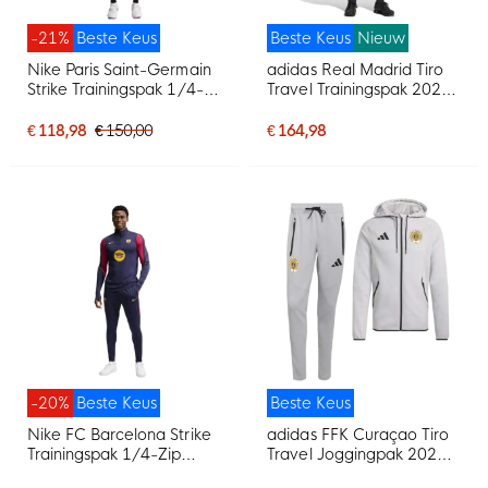
-21%
Beste Keus
Beste Keus
Nieuw
Nike Paris Saint-Germain
adidas Real Madrid Tiro
Strike Trainingspak 1/4-
Travel Trainingspak 2026-
Zip 2026-2027 Zwart
2027 Donkerblauw Wit
Felrood Donkerblauw
€ 118,98
€ 150,00
€ 164,98
-20%
Beste Keus
Beste Keus
Nike FC Barcelona Strike
adidas FFK Curaçao Tiro
Trainingspak 1/4-Zip
Travel Joggingpak 2026-
2026-2027 Donkerblauw
2028 Grijs