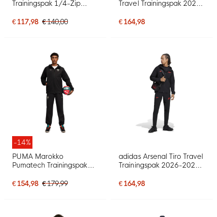
Trainingspak 1/4-Zip
Travel Trainingspak 2026-
2026-2027 Wit Zwart
2027 Zwart Goud
Rood
€ 117,98
€ 140,00
€ 164,98
-14%
PUMA Marokko
adidas Arsenal Tiro Travel
Pumatech Trainingspak
Trainingspak 2026-2027
Hooded 2026-2028
Zwart Rood
Zwart Wit
€ 154,98
€ 179,99
€ 164,98