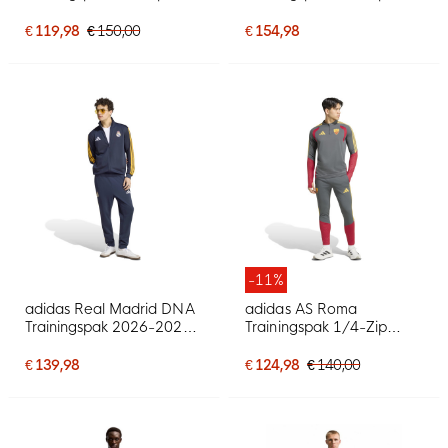
2026-2028 Zwart Wit
2026-2027 Lichtblauw
Zwart
€ 119,98
€ 150,00
€ 154,98
-11%
adidas Real Madrid DNA
adidas AS Roma
Trainingspak 2026-2027
Trainingspak 1/4-Zip
Donkerblauw Oranje Wit
2026-2027 Donkergrijs
Rood Oranje
€ 139,98
€ 124,98
€ 140,00