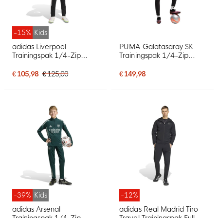
-15%
Kids
adidas Liverpool
PUMA Galatasaray SK
Trainingspak 1/4-Zip
Trainingspak 1/4-Zip
2026-2027 Kids Zwart
2026-2027 Donkergrijs
Grijs Wit Rood
Rood Paars Oranje
€ 105,98
€ 125,00
€ 149,98
-39%
Kids
-12%
adidas Arsenal
adidas Real Madrid Tiro
Trainingspak 1/4-Zip
Travel Trainingspak Full-