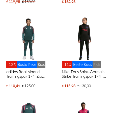
Rood Geel
€ 119,98
€ 150,00
€ 154,98
-12%
Beste Keus
Kids
-11%
Beste Keus
Kids
adidas Real Madrid
Nike Paris Saint-Germain
Trainingspak 1/4-Zip
Strike Trainingspak 1/4-
2026-2027 Kids
Zip 2026-2027 Kids
Donkergroen Roze Wit
Zwart Felrood
€ 110,49
€ 125,00
€ 115,98
€ 130,00
Donkerblauw