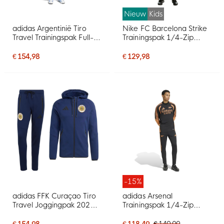
Nieuw
Kids
adidas Argentinië Tiro
Nike FC Barcelona Strike
Travel Trainingspak Full-
Trainingspak 1/4-Zip
Zip 2026-2028 Blauw
2026-2027 Kids Paars
Donkerblauw Goud
Zwart Goud
€ 154,98
€ 129,98
-15%
adidas FFK Curaçao Tiro
adidas Arsenal
Travel Joggingpak 2026-
Trainingspak 1/4-Zip
2028 Donkerblauw
2026-2027 Zwart Oranje
€ 154,98
€ 118,49
€ 140,00