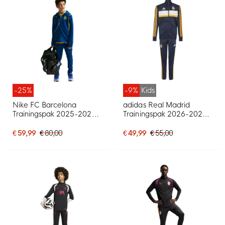
-25%
-9%
Kids
Nike FC Barcelona
adidas Real Madrid
Trainingspak 2025-2026
Trainingspak 2026-2027
Kids Donkerblauw Geel
Kids Donkerblauw Oranje
Rood
Wit
€ 59,99
€ 80,00
€ 49,99
€ 55,00