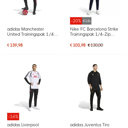
-20%
Kids
adidas Manchester
Nike FC Barcelona Strike
United Trainingspak 1/4-
Trainingspak 1/4-Zip
Zip 2026-2027 Zwart
2026-2027 Kids Rood
Rood Wit
Donkerblauw Geel
€ 139,98
€ 103,98
€ 130,00
-16%
adidas Liverpool
adidas Juventus Tiro