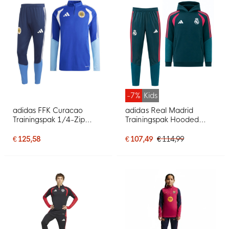
-7%
Kids
adidas FFK Curacao
adidas Real Madrid
Trainingspak 1/4-Zip
Trainingspak Hooded
2026-2028 Blauw
2026-2027 Kids
Donkergroen Roze Wit
€ 125,58
€ 107,49
€ 114,99