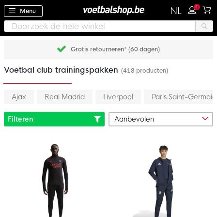
1
NL
Menu
Gratis retourneren* (60 dagen)
Voetbal club trainingspakken
(418 producten)
Ajax
Real Madrid
Liverpool
Paris Saint-Germain
Filteren