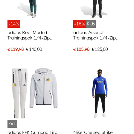
-14%
-15%
Kids
adidas Real Madrid
adidas Arsenal
Trainingspak 1/4-Zip
Trainingspak 1/4-Zip
2026-2027 Donkergroen
2026-2027 Kids Zwart
Roze Wit
Oranje
€ 119,98
€ 140,00
€ 105,98
€ 125,00
Kids
adidas FFK Curaçao Tiro
Nike Chelsea Strike