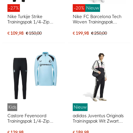
-27%
-20%
Nieuw
Nike Turkije Strike
Nike FC Barcelona Tech
Trainingspak 1/4-Zip
Woven Trainingspak
2026-2028 Rood Zwart
Hooded Full-Zip 2026-
Wit
2027 Rood Donkerblauw
€ 109,98
€ 150,00
€ 199,98
€ 250,00
Geel
Kids
Nieuw
Castore Feyenoord
adidas Juventus Originals
Trainingspak 1/4-Zip
Trainingspak Wit Zwart
2026-2027 Kids
Roze
Lichtblauw Zwart
€ 129,98
€ 189,98