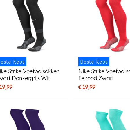
este Keus
Beste Keus
ike Strike Voetbalsokken
Nike Strike Voetbal
wart Donkergrijs Wit
Felrood Zwart
 19,99
€ 19,99