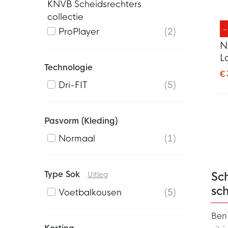
KNVB Scheidsrechters
collectie
ProPlayer
2
N
L
Technologie
Z
€
Dri-FIT
5
Pasvorm (kleding)
Normaal
1
Type Sok
Sc
Uitleg
sch
Voetbalkousen
5
Ben 