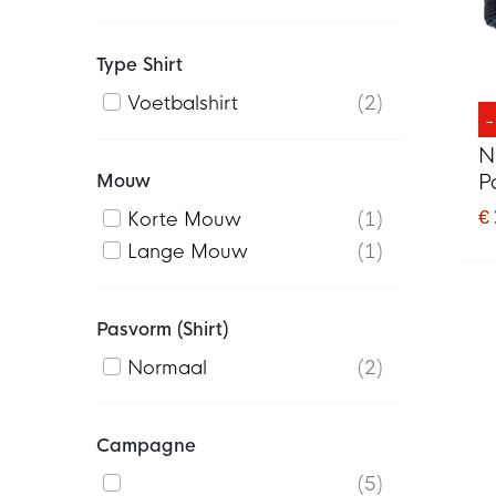
Type Shirt
Voetbalshirt
2
N
Mouw
P
W
€
Korte Mouw
1
Lange Mouw
1
Pasvorm (shirt)
Normaal
2
Campagne
5