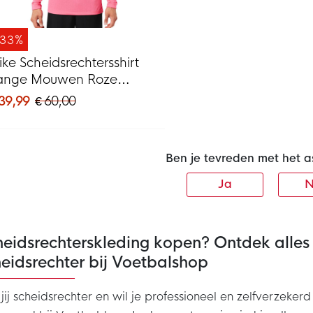
-33%
ike Scheidsrechtersshirt
ange Mouwen Roze
wart
 39,99
€ 60,00
Ben je tevreden met het a
Ja
N
heidsrechterskleding kopen? Ontdek alles
eidsrechter bij Voetbalshop
jij scheidsrechter en wil je professioneel en zelfverzeke