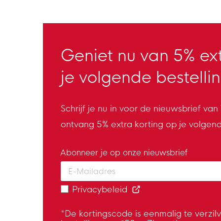
Geniet nu van 5% ext
je volgende bestellin
Schrijf je nu in voor de nieuwsbrief va
ontvang 5% extra korting op je volgen
Abonneer je op onze nieuwsbrief
Enter your email and accept the privacy
Privacybeleid
*De kortingscode is eenmalig te verzil