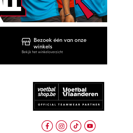
Bezoek één van onze
winkels
Bekijk het winkeloverzicht