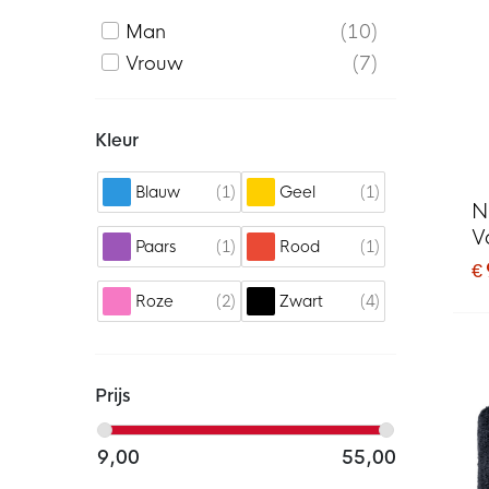
Man
10
Vrouw
7
Kleur
1
1
Blauw
Geel
Ni
V
1
1
Paars
Rood
€ 
2
4
Roze
Zwart
Prijs
9,00
55,00