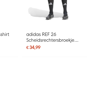
shirt
adidas REF 26
Scheidsrechtersbroekje
Zwart Wit
€ 34,99