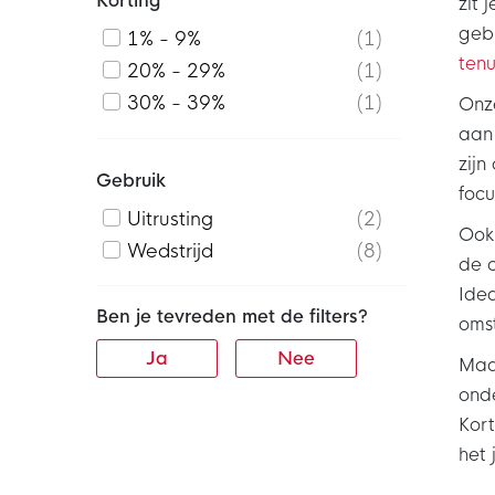
Korting
zit 
gebi
1% - 9%
1
ten
20% - 29%
1
30% - 39%
1
Onze
aa
zijn
Gebruik
focu
Uitrusting
2
Ook 
Wedstrijd
8
de o
Ide
Ben je tevreden met de filters?
oms
Ja
Nee
Maak
onde
Kor
het 