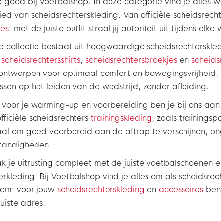
je goed bij Voetbalshop. In deze categorie vind je alles 
ed van scheidsrechterskleding. Van officiële scheidsrecht
ues
: met de juiste outfit straal jij autoriteit uit tijdens elke
 collectie bestaat uit hoogwaardige scheidsrechterskled
n
scheidsrechtersshirts
,
scheidsrechtersbroekjes
en
scheids
 ontworpen voor optimaal comfort en bewegingsvrijheid. Zo
ssen op het leiden van de wedstrijd, zonder afleiding.
voor je warming-up en voorbereiding ben je bij ons aan 
fficiële scheidsrechters
trainingskleding
, zoals trainingsp
aal om goed voorbereid aan de aftrap te verschijnen, o
tandigheden.
 je uitrusting compleet met de juiste voetbalschoenen 
rkleding. Bij Voetbalshop vind je alles om als scheidsrec
tom: voor jouw
scheidsrechterskleding
en
accessoires
ben
juiste adres.