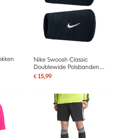
sokken
Nike Swoosh Classic
Doublewide Polsbanden
2-Pack Zwart Wit
€ 15,99