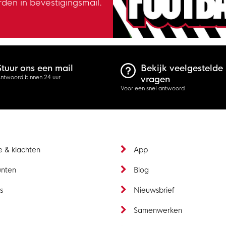
rden in bevestigingsmail.
Stuur ons een mail
Bekijk veelgestelde
ntwoord binnen 24 uur
vragen
Voor een snel antwoord
e & klachten
App
unten
Blog
s
Nieuwsbrief
t
Samenwerken