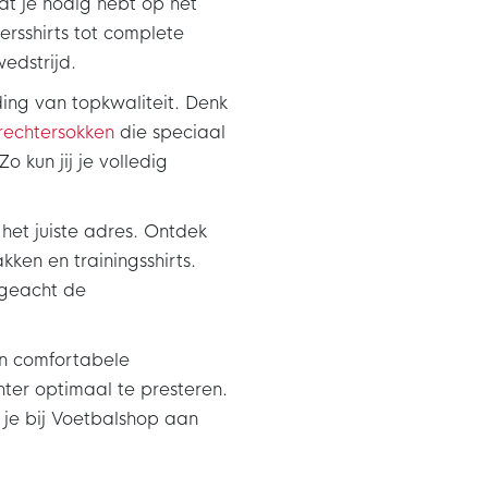
wat je nodig hebt op het
ersshirts tot complete
 wedstrijd.
ing van topkwaliteit. Denk
rechtersokken
die speciaal
 kun jij je volledig
het juiste adres. Ontdek
akken en trainingsshirts.
ngeacht de
en comfortabele
hter optimaal te presteren.
 je bij Voetbalshop aan