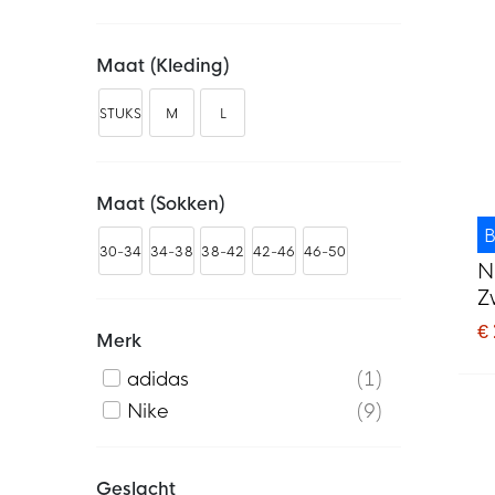
Maat (kleding)
STUKS
M
L
Maat (sokken)
B
30-34
34-38
38-42
42-46
46-50
N
Z
€
Merk
adidas
1
Nike
9
Geslacht