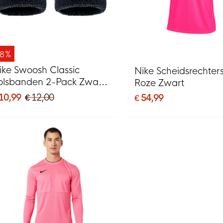
-8%
ike Swoosh Classic
Nike Scheidsrechters
olsbanden 2-Pack Zwart
Roze Zwart
it
 10,99
€ 12,00
€ 54,99