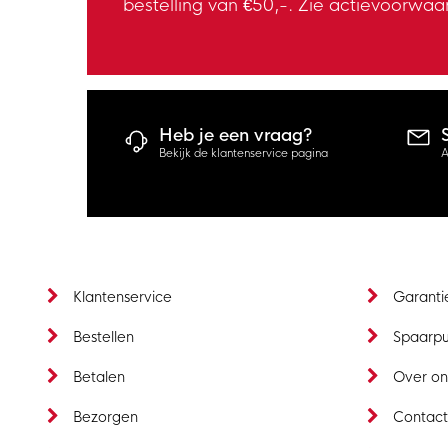
bestelling van €50,-. Zie actievoorwaa
Heb je een vraag?
Bekijk de klantenservice pagina
A
Klantenservice
Garanti
Bestellen
Spaarp
Betalen
Over on
Bezorgen
Contac