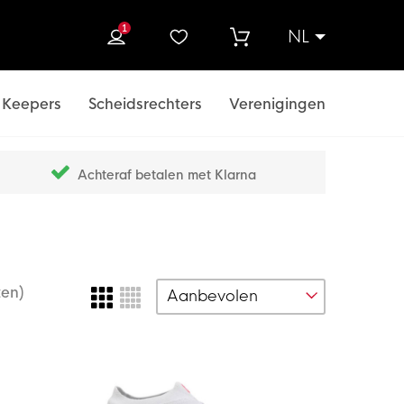
1
NL
ek
Keepers
Scheidsrechters
Verenigingen
Achteraf betalen met Klarna
ten)