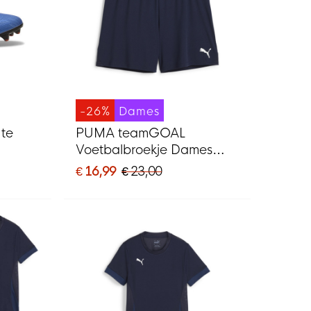
-26%
Dames
te
PUMA teamGOAL
Voetbalbroekje Dames
G)
Donkerblauw Wit
€ 16,99
€ 23,00
lrood