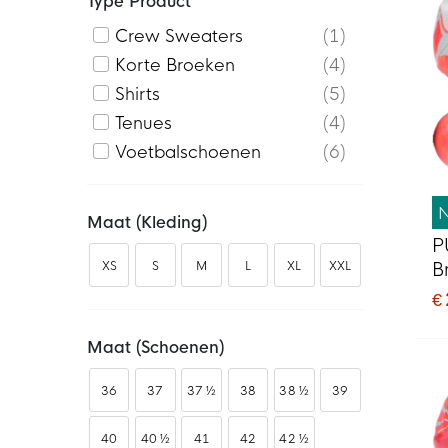
Type Product
Crew Sweaters
1
Korte Broeken
4
Shirts
5
Tenues
4
Voetbalschoenen
6
Maat (kleding)
P
XS
S
M
L
XL
XXL
B
V
€
D
L
Maat (schoenen)
36
37
37 ½
38
38 ½
39
40
40 ½
41
42
42 ½