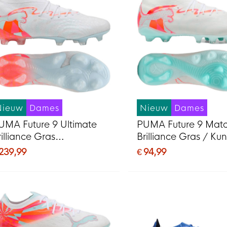
Nieuw
Dames
Nieuw
Dames
UMA Future 9 Ultimate
PUMA Future 9 Mat
rilliance Gras
Brilliance Gras / Ku
oetbalschoenen (FG)
Voetbalschoenen (
 239,99
€ 94,99
ames Wit Feloranje Roze
Dames Wit Feloranj
ichtblauw
Lichtblauw