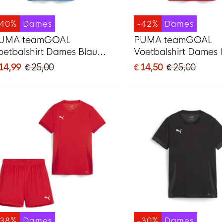
-40%
Dames
-42%
Dames
UMA teamGOAL
PUMA teamGOAL
oetbalshirt Dames Blauw
Voetbalshirt Dames
it
Wit
 14,99
€ 25,00
€ 14,50
€ 25,00
-38%
Dames
-30%
Dames