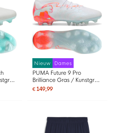
Nieuw
Dames
ch
PUMA Future 9 Pro
nstgras
Brilliance Gras / Kunstgras
MG)
Voetbalschoenen (MG)
€ 149,99
e Roze
Dames Wit Feloranje Roze
Lichtblauw