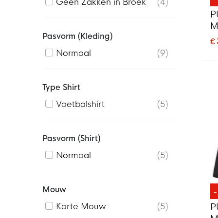
Geen Zakken in Broek
4
P
M
Pasvorm (kleding)
D
€
Normaal
9
Type Shirt
Voetbalshirt
5
Pasvorm (shirt)
Normaal
5
Mouw
Korte Mouw
5
P