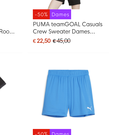
-50%
Dames
PUMA teamGOAL Casuals
 Rood
Crew Sweater Dames
Zwart Wit
€ 22,50
€ 45,00
-50%
Dames