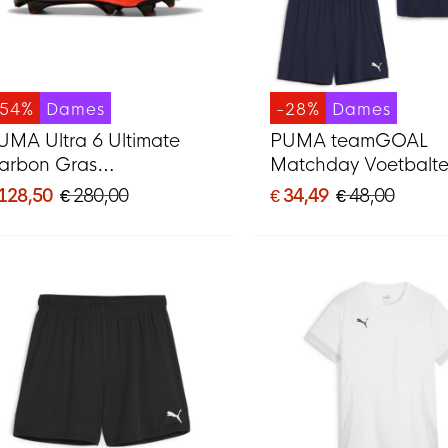
-54%
Dames
-28%
Dames
UMA Ultra 6 Ultimate
PUMA teamGOAL
arbon Gras
Matchday Voetbalt
oetbalschoenen (FG)
Dames Donkerblauw
 128,50
€ 280,00
€ 34,49
€ 48,00
ames Oranje Zwart Zilver