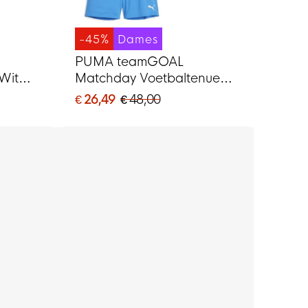
-45%
Dames
PUMA teamGOAL
Wit
Matchday Voetbaltenue
Dames Blauw Wit
€ 26,49
€ 48,00