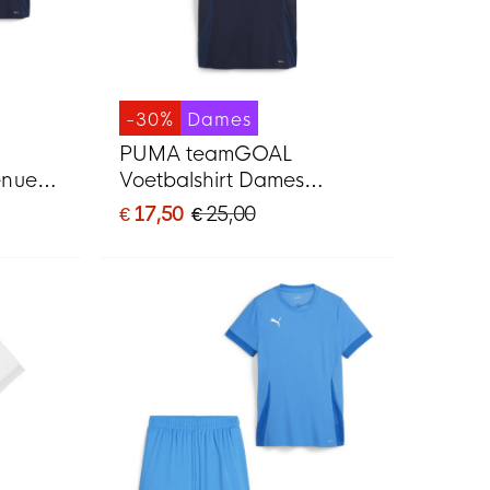
-30%
Dames
PUMA teamGOAL
enue
Voetbalshirt Dames
 Wit
Donkerblauw Wit
€ 17,50
€ 25,00