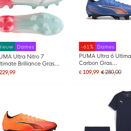
Nieuw
Dames
-61%
Dames
PUMA Ultra 6 Ultima
UMA Ultra Nitro 7
Carbon Gras
ltimate Brilliance Gras
Voetbalschoenen (F
oetbalschoenen (FG)
€ 109,99
€ 280,00
 229,99
Dames Blauw Wit Fe
ames Wit Feloranje Roze
ichtblauw