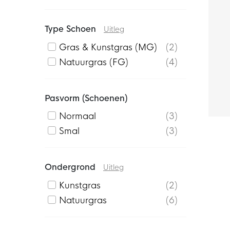
Type Schoen
Uitleg
Gras & Kunstgras (MG)
2
Natuurgras (FG)
4
Pasvorm (schoenen)
Normaal
3
Smal
3
Ondergrond
Uitleg
Kunstgras
2
Natuurgras
6