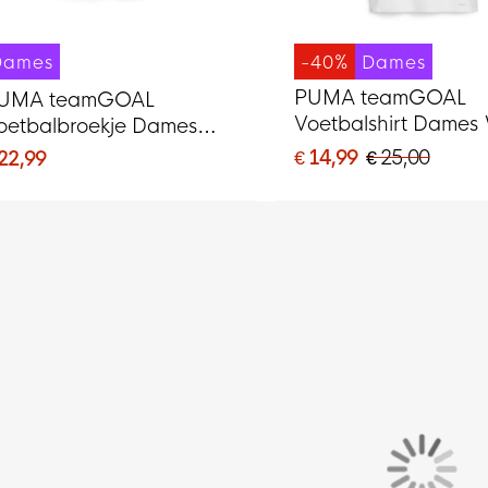
Dames
-40%
Dames
PUMA teamGOAL
UMA teamGOAL
Voetbalshirt Dames 
oetbalbroekje Dames
Lichtgrijs Zwart
wart Wit
€ 14,99
€ 25,00
 22,99