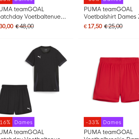
UMA teamGOAL
PUMA teamGOAL
atchday Voetbaltenue
Voetbalshirt Dames
ames Rood Wit
Donkergrijs Wit
 30,00
€ 48,00
€ 17,50
€ 25,00
-16%
Dames
-33%
Dames
UMA teamGOAL
PUMA teamGOAL