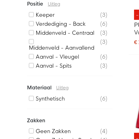
Positie
Uitleg
Keeper
3
Verdediging - Back
6
P
V
Middenveld - Centraal
3
W
€
3
Middenveld - Aanvallend
Aanval - Vleugel
6
Aanval - Spits
3
Materiaal
Uitleg
Synthetisch
6
Zakken
Geen Zakken
4