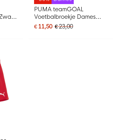
PUMA teamGOAL
 Zwart
Voetbalbroekje Dames
Blauw Wit
€ 11,50
€ 23,00