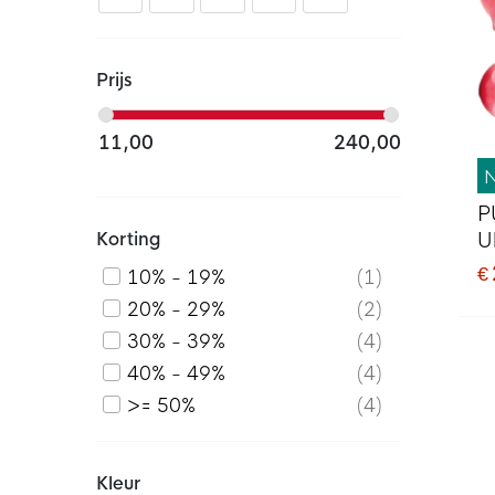
Prijs
11,00
240,00
P
Korting
U
V
€
10% - 19%
1
D
20% - 29%
2
L
30% - 39%
4
40% - 49%
4
>= 50%
4
Kleur