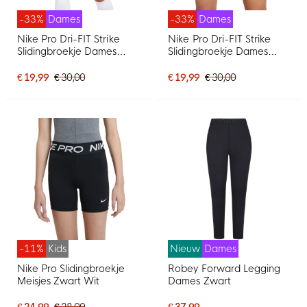
-33%
Dames
-33%
Dames
Nike Pro Dri-FIT Strike
Nike Pro Dri-FIT Strike
Slidingbroekje Dames
Slidingbroekje Dames
Donkerblauw
Rood
€ 19,99
€ 30,00
€ 19,99
€ 30,00
-11%
Kids
Nieuw
Dames
Nike Pro Slidingbroekje
Robey Forward Legging
Meisjes Zwart Wit
Dames Zwart
€ 24,99
€ 28,00
€ 37,99