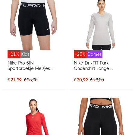
-21%
Kids
-25%
Dames
Nike Pro 5IN
Nike Dri-FIT Park
Sportbroekje Meisjes
Ondershirt Lange
Zwart Wit
Mouwen Dames Grijs Wit
€ 21,99
€ 28,00
€ 20,99
€ 28,00