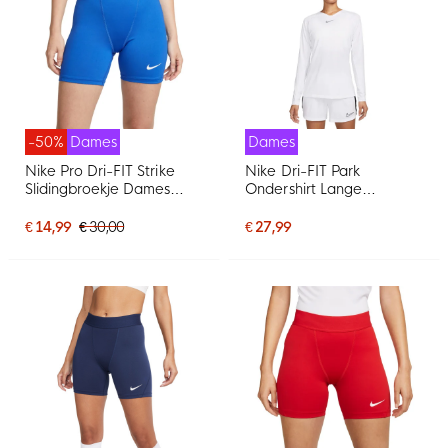
-50%
Dames
Dames
Nike Pro Dri-FIT Strike
Nike Dri-FIT Park
Slidingbroekje Dames
Ondershirt Lange
Blauw
Mouwen Dames Wit Grijs
€ 14,99
€ 30,00
€ 27,99