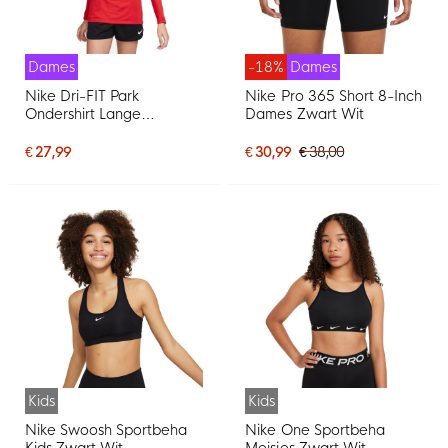
Dames
-18%
Dames
Nike Dri-FIT Park
Nike Pro 365 Short 8-Inch
Ondershirt Lange
Dames Zwart Wit
Mouwen Dames Rood
Wit
€ 27,99
€ 30,99
€ 38,00
Kids
Kids
Nike Swoosh Sportbeha
Nike One Sportbeha
Kids Zwart Wit
Meisjes Zwart Wit