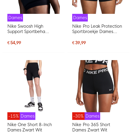
Dames
Dames
Nike Swoosh High
Nike Pro Leak Protection
Support Sportbeha
Sportbroekje Dames
Dames Zwart Grijs Wit
Zwart Roze Wit
€ 54,99
€ 39,99
-15%
Dames
-30%
Dames
Nike One Short 8-Inch
Nike Pro 365 Short
Dames Zwart Wit
Dames Zwart Wit