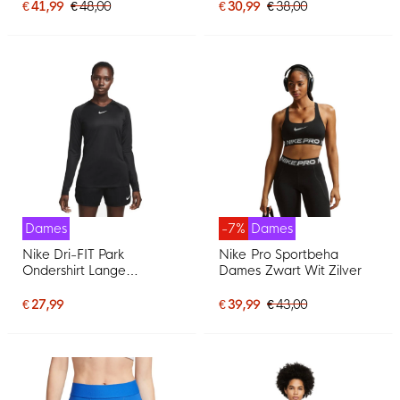
€ 41,99
€ 48,00
€ 30,99
€ 38,00
Dames
-7%
Dames
Nike Dri-FIT Park
Nike Pro Sportbeha
Ondershirt Lange
Dames Zwart Wit Zilver
Mouwen Dames Zwart
Wit
€ 27,99
€ 39,99
€ 43,00