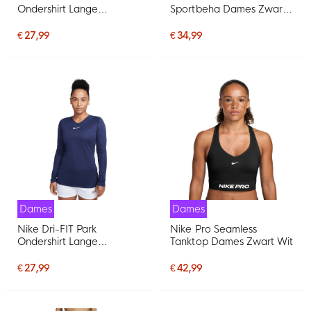
Ondershirt Lange
Sportbeha Dames Zwart
Mouwen Dames Blauw
Wit
Wit
€ 27,99
€ 34,99
Dames
Dames
Nike Dri-FIT Park
Nike Pro Seamless
Ondershirt Lange
Tanktop Dames Zwart Wit
Mouwen Dames
Donkerblauw Wit
€ 27,99
€ 42,99