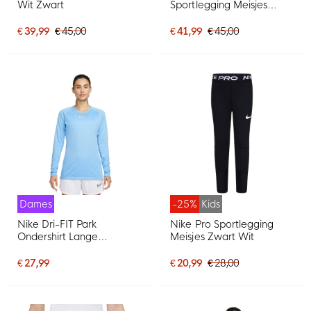
Wit Zwart
Sportlegging Meisjes
Zwart Wit
€ 39,99
€ 45,00
€ 41,99
€ 45,00
Dames
-25%
Kids
Nike Dri-FIT Park
Nike Pro Sportlegging
Ondershirt Lange
Meisjes Zwart Wit
Mouwen Dames
Lichtblauw Wit
€ 27,99
€ 20,99
€ 28,00