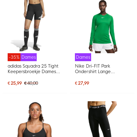
-35%
Dames
Dames
adidas Squadra 25 Tight
Nike Dri-FIT Park
Keepersbroekje Dames
Ondershirt Lange
Zwart Wit
Mouwen Dames Groen
Wit
€ 25,99
€ 40,00
€ 27,99