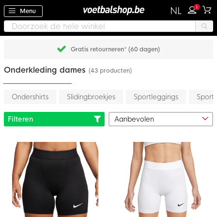
1
NL
Menu
Gratis retourneren* (60 dagen)
Onderkleding dames
(43 producten)
Ondershirts
Slidingbroekjes
Sportleggings
Sport
Filteren