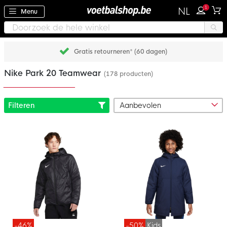
1
NL
Menu
Gratis retourneren* (60 dagen)
Nike Park 20 Teamwear
(178 producten)
Filteren
-46%
-50%
Kids