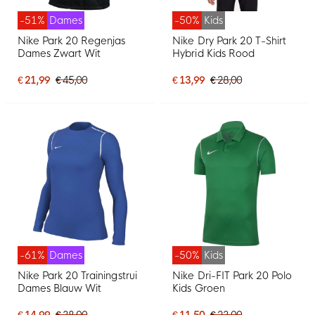
-51%
Dames
-50%
Kids
Nike Park 20 Regenjas
Nike Dry Park 20 T-Shirt
Dames Zwart Wit
Hybrid Kids Rood
€ 21,99
€ 45,00
€ 13,99
€ 28,00
-61%
Dames
-50%
Kids
Nike Park 20 Trainingstrui
Nike Dri-FIT Park 20 Polo
Dames Blauw Wit
Kids Groen
€ 14,99
€ 38,00
€ 11,50
€ 23,00