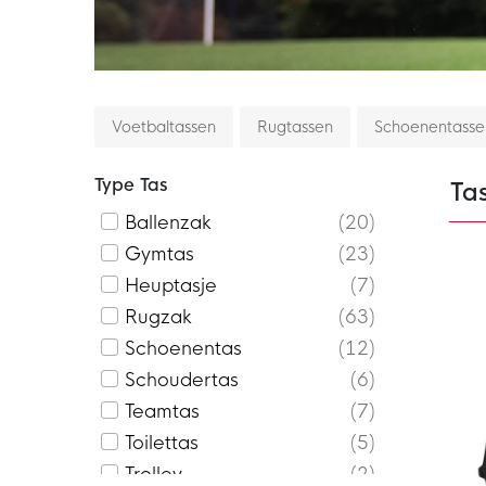
Voetbaltassen
Rugtassen
Schoenentasse
Type Tas
Ta
Ballenzak
20
Gymtas
23
Heuptasje
7
Rugzak
63
Schoenentas
12
Schoudertas
6
Teamtas
7
Toilettas
5
Trolley
2