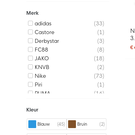
Voetbaltas
57
Merk
Waterzak
3
adidas
33
N
Castore
1
3
Derbystar
3
€
FC88
8
JAKO
18
KNVB
2
Nike
73
Piri
1
PUMA
16
Robey
9
Kleur
Sportec
3
Stanno
18
45
2
Blauw
Bruin
Under Armour
8