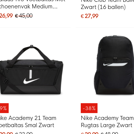
Nike Club Team Ball
choenenvak Medium
Zwart (16 ballen)
wart Wit
 26,99
€ 45,00
€ 27,99
-9%
-38%
ike Academy 21 Team
Nike Academy Team
oetbaltas Smal Zwart
Rugtas Large Zwart