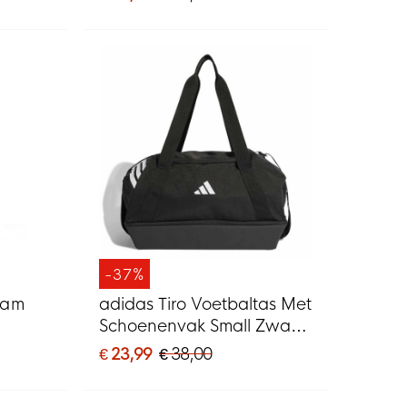
-37%
eam
adidas Tiro Voetbaltas Met
Schoenenvak Small Zwart
Wit
€ 23,99
€ 38,00