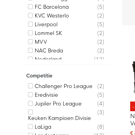
FC Barcelona
5
KVC Westerlo
2
Liverpool
5
Lommel SK
2
MVV
2
NAC Breda
2
Nederland
12
Paris Saint-Germain
3
Competitie
PEC Zwolle
2
Real Madrid
3
Challenger Pro League
2
SC Cambuur
2
Eredivisie
5
Jupiler Pro League
4
3
N
Keuken Kampioen Divisie
V
LaLiga
8
S
€