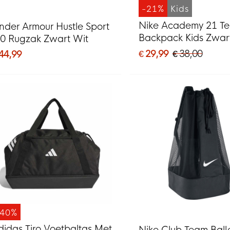
-21%
Kids
Nike Academy 21 T
nder Armour Hustle Sport
Backpack Kids Zwar
.0 Rugzak Zwart Wit
€ 29,99
€ 38,00
 44,99
-40%
didas Tiro Voetbaltas Met