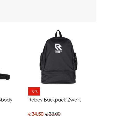
-9%
sbody
Robey Backpack Zwart
€ 34,50
€ 38,00