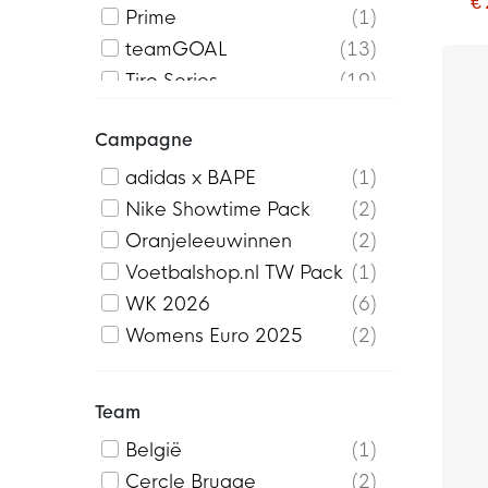
€
Prime
1
teamGOAL
13
Tiro Series
19
Campagne
adidas x BAPE
1
Nike Showtime Pack
2
Oranjeleeuwinnen
2
Voetbalshop.nl TW Pack
1
WK 2026
6
Womens Euro 2025
2
Team
België
1
Cercle Brugge
2