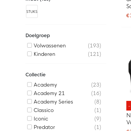
S
STUKS
Z
€
Doelgroep
Volwassenen
193
Kinderen
121
Collectie
Academy
23
Academy 21
16
Academy Series
8
Classico
1
N
Iconic
9
V
Predator
1