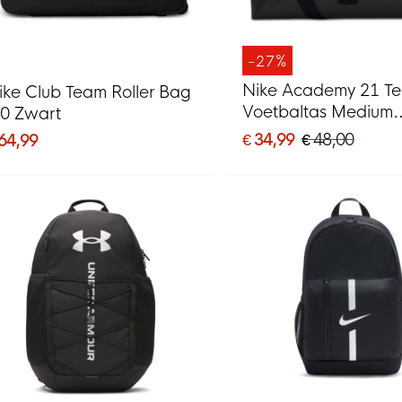
-27%
Nike Academy 21 T
ike Club Team Roller Bag
Voetbaltas Medium
.0 Zwart
Schoenenvak Zwart
€ 34,99
€ 48,00
 64,99