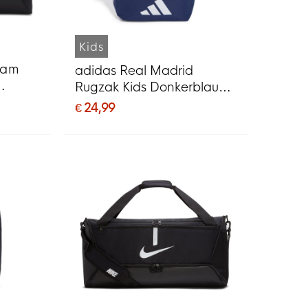
Kids
eam
adidas Real Madrid
Rugzak Kids Donkerblauw
Wit
€ 24,99