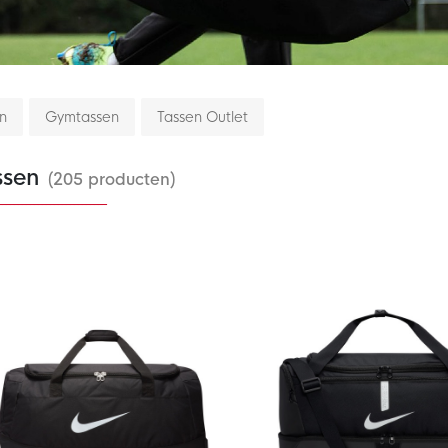
n
Gymtassen
Tassen Outlet
ssen
(205 producten)