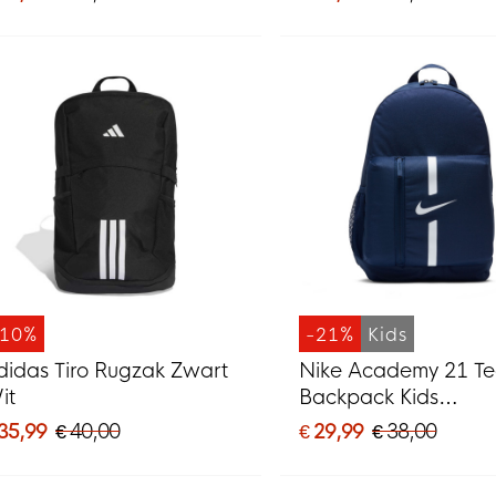
-10%
-21%
Kids
didas Tiro Rugzak Zwart
Nike Academy 21 T
it
Backpack Kids
Donkerblauw
 35,99
€ 40,00
€ 29,99
€ 38,00