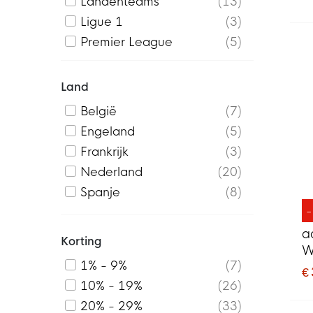
Landenteams
13
Ligue 1
3
Premier League
5
Land
België
7
Engeland
5
Frankrijk
3
Nederland
20
Spanje
8
a
Korting
W
1% - 9%
7
€
10% - 19%
26
20% - 29%
33