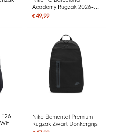
enzak
Nike FC Barcelona
Academy Rugzak 2026-
2027 Rood Blauw Geel
€ 49,99
 F26
Nike Elemental Premium
 Wit
Rugzak Zwart Donkergrijs