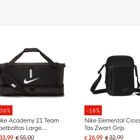
-38%
-18%
ike Academy 21 Team
Nike Elemental Cros
oetbaltas Large
Tas Zwart Grijs
choenenvak Zwart
 33,99
€ 55,00
€ 26,99
€ 32,99