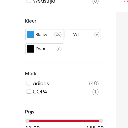
€
Wedstrijd
6
D
Kleur
26
9
Blauw
Wit
6
Zwart
Merk
adidas
40
COPA
1
Prijs