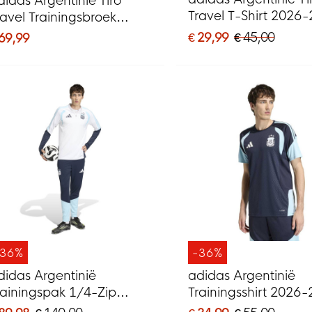
didas Argentinië Tiro
Travel T-Shirt 2026
ravel Trainingsbroek
Blauw Goud
026-2028 Donkerblauw
€ 29,99
€ 45,00
 69,99
oud
-36%
-36%
didas Argentinië
adidas Argentinië
rainingspak 1/4-Zip
Trainingsshirt 2026
026-2028 Wit
Donkerblauw Lichtb