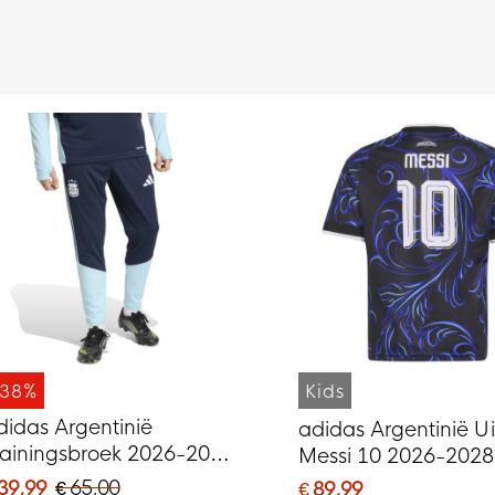
-38%
Kids
didas Argentinië
adidas Argentinië Uit
rainingsbroek 2026-2028
Messi 10 2026-2028
onkerblauw Lichtblauw
 39,99
€ 65,00
€ 89,99