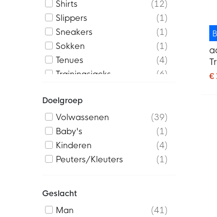
Shirts
12
Slippers
1
Sneakers
1
B
Sokken
1
a
Tenues
4
T
Z
Trainingsjacks
6
€
D
Trainingspakken
5
Doelgroep
Trainingtops
2
Volwassenen
39
Baby's
1
Kinderen
4
Peuters/Kleuters
1
Geslacht
Man
41