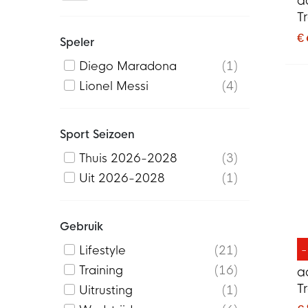
a
T
2
€
Speler
G
Diego Maradona
1
Lionel Messi
4
Sport Seizoen
Thuis 2026-2028
3
Uit 2026-2028
1
Gebruik
Lifestyle
21
Training
16
a
T
Uitrusting
1
2