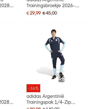
-2028
Trainingsbroekje 2026-
2028 Donkerblauw
€ 29,99
€ 45,00
Lichtblauw Wit
-36%
adidas Argentinië
-2028
Trainingspak 1/4-Zip
lauw
2026-2028 Donkerblauw