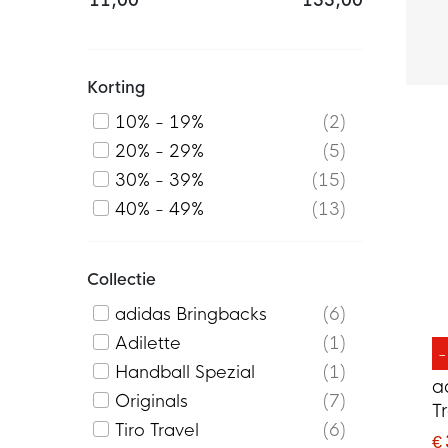
11,00
155,00
Korting
10% - 19%
2
20% - 29%
5
30% - 39%
15
40% - 49%
13
Collectie
adidas Bringbacks
6
Adilette
1
Handball Spezial
1
a
Originals
7
T
Tiro Travel
6
D
€