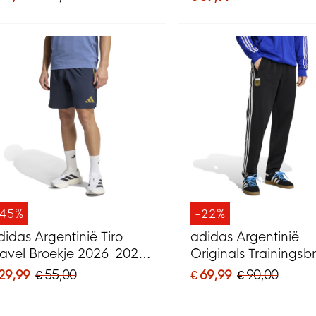
it
-45%
-22%
didas Argentinië Tiro
adidas Argentinië
ravel Broekje 2026-2028
Originals Trainingsb
onkerblauw Goud
Zwart Wit Goud
 29,99
€ 55,00
€ 69,99
€ 90,00