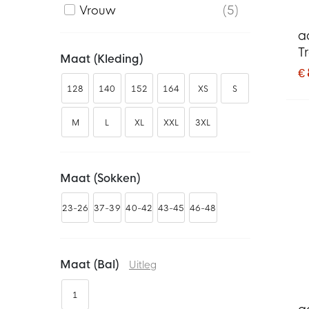
Vrouw
5
a
T
Maat (kleding)
2
€
128
140
152
164
XS
S
M
L
XL
XXL
3XL
Maat (sokken)
23-26
37-39
40-42
43-45
46-48
Maat (bal)
Uitleg
1