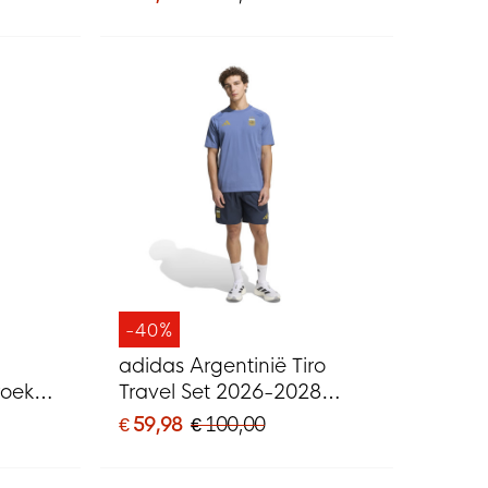
-40%
adidas Argentinië Tiro
roek
Travel Set 2026-2028
Blauw Donkerblauw Goud
€ 59,98
€ 100,00