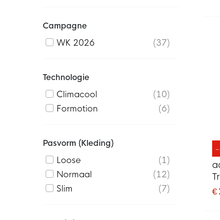
W
Campagne
WK 2026
37
Technologie
Climacool
10
Formotion
6
Pasvorm (kleding)
Loose
1
a
Normaal
12
T
D
Slim
7
€