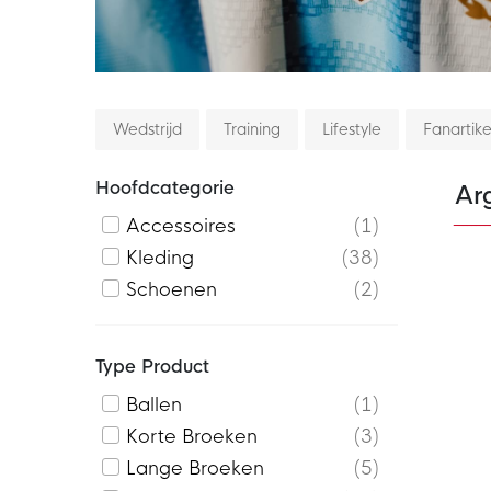
Wedstrijd
Training
Lifestyle
Fanartik
Hoofdcategorie
Ar
Accessoires
1
Kleding
38
Schoenen
2
Type Product
Ballen
1
Korte Broeken
3
Lange Broeken
5