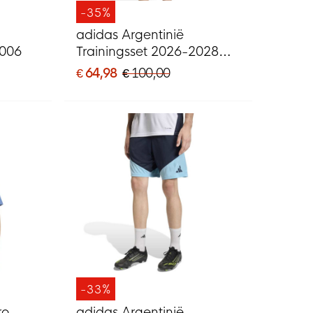
-35%
adidas Argentinië
2006
Trainingsset 2026-2028
Donkerblauw Lichtblauw
€ 64,98
€ 100,00
Wit
-33%
ro
adidas Argentinië