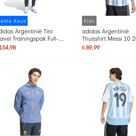
este Keus
Kids
didas Argentinië Tiro
adidas Argentinië
ravel Trainingspak Full-
Thuisshirt Messi 10 
ip 2026-2028 Blauw
2028 Kids
 154,98
€ 89,99
onkerblauw Goud