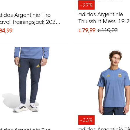
-27%
adidas Argentinië
didas Argentinië Tiro
Thuisshirt Messi 19 
ravel Trainingsjack 2026-
028 Blauw Goud
€ 79,99
€ 110,00
 84,99
-33%
adidas Argentinië Ti