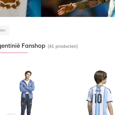
elen
gentinië Fanshop
(41 producten)