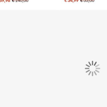
 89,98
€ 140,00
€ 34,99
€ 55,00
onkerblauw Lichtblauw
Wit