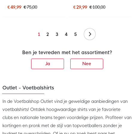
€ 49,99
€ 75,00
€ 29,99
€ 100,00
Volgende
1
2
3
4
5
Ben je tevreden met het assortiment?
Ja
Nee
Outlet - Voetbalshirts
In de Voetbalshop Outlet vind je geweldige aanbiedingen van
voetbalshirts! Ontdek hoogwaardige shirts van je favoriete
clubs en nationale teams tegen voordelige prijzen. Profiteer van
kortingen en pronk met de stijl van topvoetballers zonder je
budget te overschrijden. Of je nu op zoek bent naar het