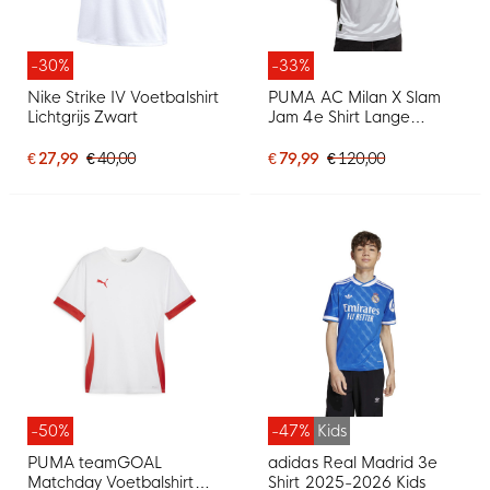
-30%
-33%
Nike Strike IV Voetbalshirt
PUMA AC Milan X Slam
Lichtgrijs Zwart
Jam 4e Shirt Lange
Mouwen 2025-2026
Zilver
€ 27,99
€ 40,00
€ 79,99
€ 120,00
-50%
-47%
Kids
PUMA teamGOAL
adidas Real Madrid 3e
Matchday Voetbalshirt
Shirt 2025-2026 Kids