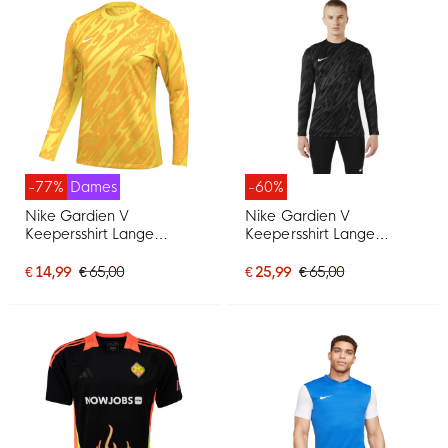
-77%
Dames
-60%
Nike Gardien V
Nike Gardien V
Keepersshirt Lange
Keepersshirt Lange
Mouwen Dames Geel
Mouwen Zwart
Goud Zwart
Donkergrijs Wit
€ 14,99
€ 65,00
€ 25,99
€ 65,00