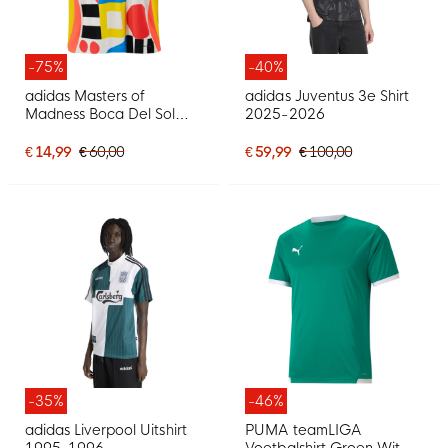
-75%
-40%
adidas Masters of
adidas Juventus 3e Shirt
Madness Boca Del Sol
2025-2026
Voetbalshirt Wit
Multicolor
€ 14,99
€ 60,00
€ 59,99
€ 100,00
-35%
-46%
adidas Liverpool Uitshirt
PUMA teamLIGA
1995-1996
Voetbalshirt Groen Wit