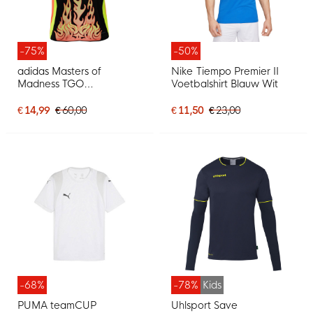
-75%
-50%
adidas Masters of
Nike Tiempo Premier II
Madness TGO
Voetbalshirt Blauw Wit
Voetbalshirt Zwart
€ 14,99
€ 60,00
€ 11,50
€ 23,00
-68%
-78%
Kids
PUMA teamCUP
Uhlsport Save