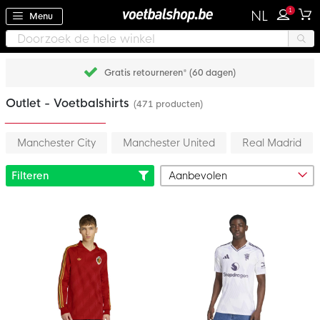
1
NL
Menu
Achteraf betalen met Klarna
Outlet - Voetbalshirts
(471 producten)
Manchester City
Manchester United
Real Madrid
Filteren