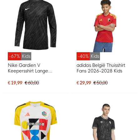
-67%
Kids
-40%
Kids
Nike Gardien V
adidas België Thuisshirt
Keepersshirt Lange
Fans 2026-2028 Kids
Mouwen Kids Donkergrijs
Zwart Wit
€ 19,99
€ 60,00
€ 29,99
€ 50,00