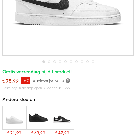
Ga
Gratis verzending
bij dit product!
naar
het
€ 75,99
-5%
Adviesprijs
€ 80,00
begin
van
Beste prijs in de afgelopen 30 dagen: € 75,99
de
afbeeldingen-
Andere kleuren
gallerij
€ 71,99
€ 63,99
€ 47,99