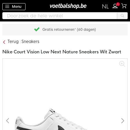
1
NL
Menu
Gratis retourneren* (60 dagen)
Terug
Sneakers
Nike Court Vision Low Next Nature Sneakers Wit Zwart
Ga
naar
het
einde
van
de
afbeeldingen-
gallerij