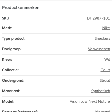
gerecycled materiaal. Dit is de volgende stap in het streven
Productkenmerken
naar een CO2-neutraal, afvalvrij productieproces.
SKU
DH2987-101
Meer
Nike
informatie
Sneakers
Volwassenen
Wit
Court
Straat
Synthetisch
Vision Low Next Nature