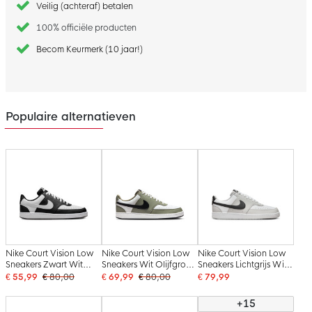
Veilig (achteraf) betalen
100% officiële producten
Becom Keurmerk (10 jaar!)
Populaire alternatieven
Nike Court Vision Low
Nike Court Vision Low
Nike Court Vision Low
Sneakers Zwart Wit
Sneakers Wit Olijfgroen
Sneakers Lichtgrijs Wit
Zwart
Zwart
Zwart
€ 55,99
€ 80,00
€ 69,99
€ 80,00
€ 79,99
+15