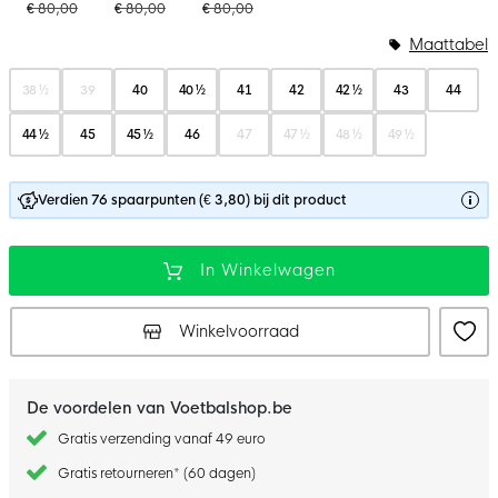
€ 80,00
€ 80,00
€ 80,00
Maattabel
38 ½
39
40
40 ½
41
42
42 ½
43
44
44 ½
45
45 ½
46
47
47 ½
48 ½
49 ½
Verdien 76 spaarpunten (€ 3,80) bij dit product
In Winkelwagen
Winkelvoorraad
De voordelen van Voetbalshop.be
Gratis verzending vanaf 49 euro
Gratis retourneren* (60 dagen)