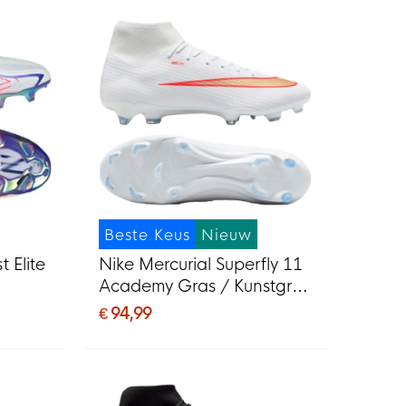
Beste Keus
Nieuw
 Elite
Nike Mercurial Superfly 11
Academy Gras / Kunstgras
G) Wit
Voetbalschoenen (MG)
€ 94,99
Wit Felrood Goud