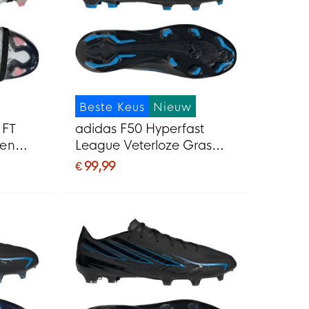
Beste Keus
Nieuw
 FT
adidas F50 Hyperfast
nen
League Veterloze Gras
e
Voetbalschoenen (FG)
€ 99,99
Zwart Zwart Blauw