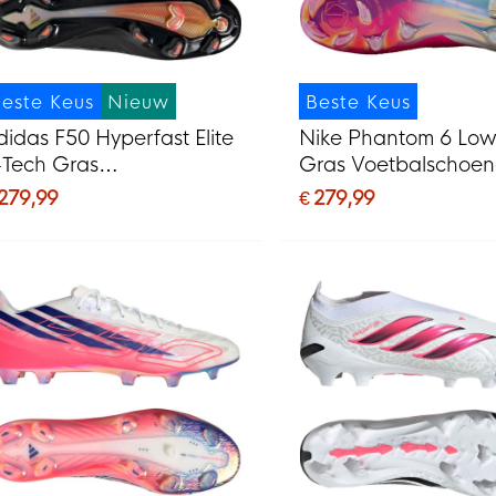
este Keus
Nieuw
Beste Keus
didas F50 Hyperfast Elite
Nike Phantom 6 Low 
-Tech Gras
Gras Voetbalschoe
oetbalschoenen (FG)
(FG) Wit Felroze Zw
 279,99
€ 279,99
wart Wit Oranje