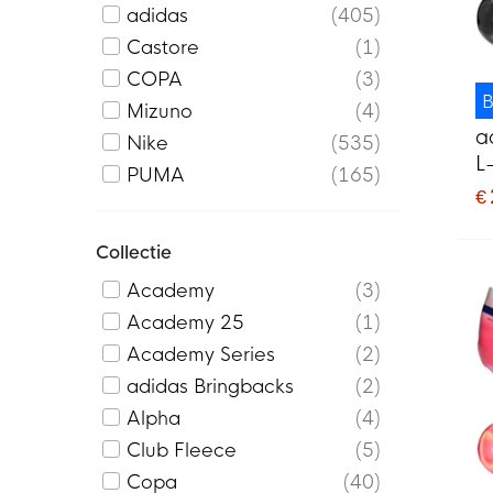
adidas
405
Castore
1
COPA
3
B
Mizuno
4
a
Nike
535
L
PUMA
165
V
€
Z
Collectie
Academy
3
Academy 25
1
Academy Series
2
adidas Bringbacks
2
Alpha
4
Club Fleece
5
Copa
40