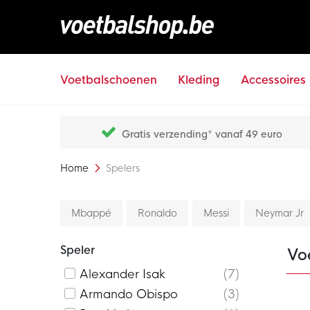
Voetbalschoenen
Kleding
Accessoires
Gratis verzending* vanaf 49 euro
Home
Spelers
Mbappé
Ronaldo
Messi
Neymar Jr
Speler
Voe
Alexander Isak
7
Armando Obispo
3