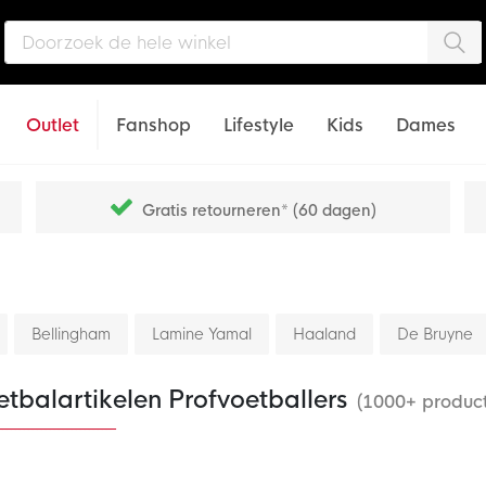
Zo
Outlet
Fanshop
Lifestyle
Kids
Dames
Gratis retourneren* (60 dagen)
Bellingham
Lamine Yamal
Haaland
De Bruyne
tbalartikelen Profvoetballers
(1000+ produc