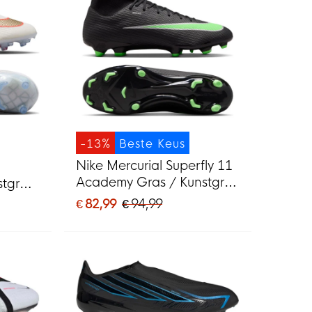
-13%
Beste Keus
Nike Mercurial Superfly 11
Academy Gras / Kunstgras
stgras
Voetbalschoenen (MG)
G) Wit
€ 82,99
€ 94,99
Zwart Felgroen Zilvergrijs