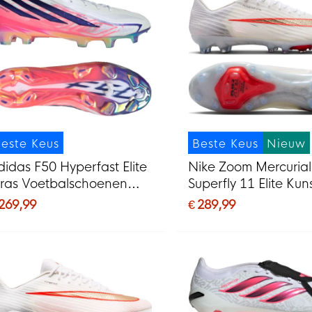
este Keus
Beste Keus
Nieuw
didas F50 Hyperfast Elite
Nike Zoom Mercurial
ras Voetbalschoenen
Superfly 11 Elite Kun
FG) Wit Paars Roze
Voetbalschoenen (A
 269,99
€ 289,99
Felrood Goud