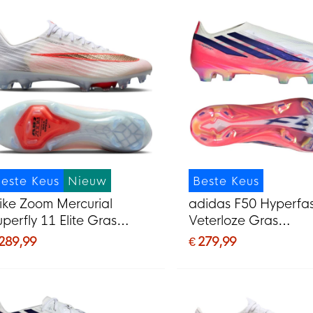
este Keus
Nieuw
Beste Keus
ike Zoom Mercurial
adidas F50 Hyperfast
uperfly 11 Elite Gras
Veterloze Gras
oetbalschoenen (FG) Wit
Voetbalschoenen (F
 289,99
€ 279,99
elrood Goud
Paars Roze