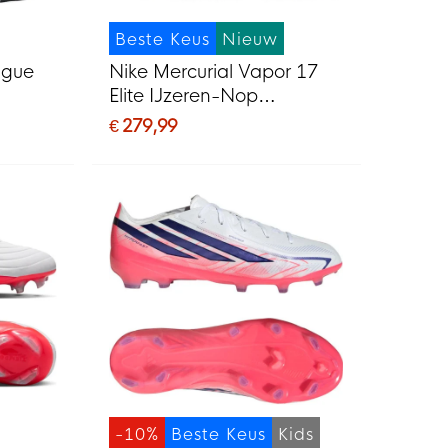
Beste Keus
Nieuw
ague
Nike Mercurial Vapor 17
Elite IJzeren-Nop
G) Wit
Voetbalschoenen (SG)
€ 279,99
Felrood Zwart Goud
-10%
Beste Keus
Kids