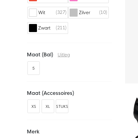
Vinícius Júnior
136
Virgil van Dijk
69
327
10
Wit
Zilver
Vivianne Miedema
112
211
Zwart
Wout Weghorst
9
Xavi Simons
17
Maat (bal)
Uitleg
5
Maat (accessoires)
XS
XL
STUKS
Merk