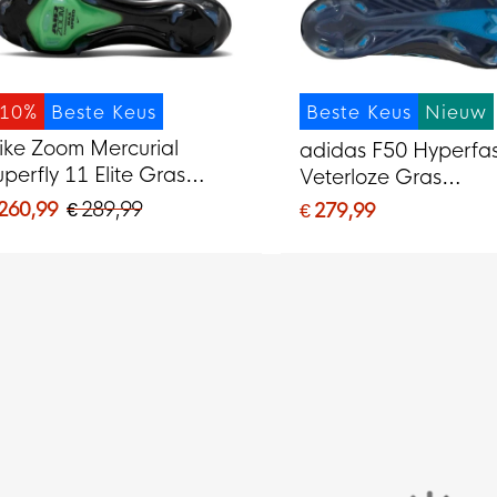
-10%
Beste Keus
Beste Keus
Nieuw
ike Zoom Mercurial
adidas F50 Hyperfast
uperfly 11 Elite Gras
Veterloze Gras
oetbalschoenen (FG)
Voetbalschoenen (F
 260,99
€ 289,99
€ 279,99
wart Felgroen Zilvergrijs
Zwart Zwart Blauw