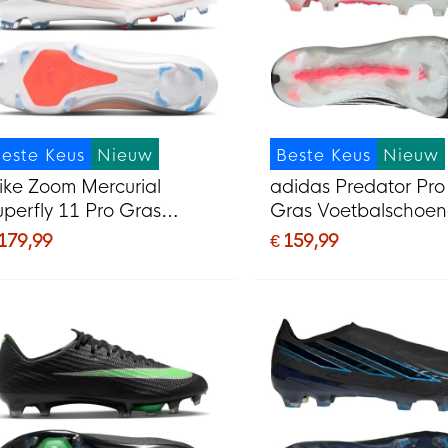
este Keus
Nieuw
Beste Keus
Nieuw
ike Zoom Mercurial
adidas Predator Pro
uperfly 11 Pro Gras
Gras Voetbalschoe
oetbalschoenen (FG) Wit
(FG) Wit Zwart Roz
 179,99
€ 159,99
elrood Goud