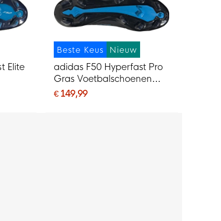
Beste Keus
Nieuw
 Elite
adidas F50 Hyperfast Pro
Gras Voetbalschoenen
G)
(FG) Zwart Zwart Blauw
€ 149,99