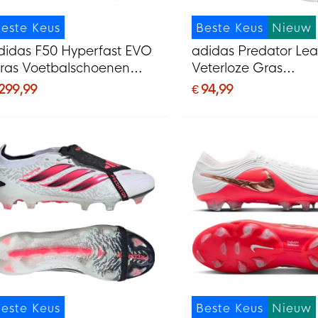
este Keus
Beste Keus
Nieuw
didas F50 Hyperfast EVO
adidas Predator Le
ras Voetbalschoenen
Veterloze Gras
FG) Wit Felroze
Voetbalschoenen (F
 299,99
€ 94,99
onkerblauw
Zwart Roze
este Keus
Beste Keus
Nieuw