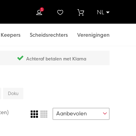
1
NL
ek
Keepers
Scheidsrechters
Verenigingen
Achteraf betalen met Klarna
Doku
ten)