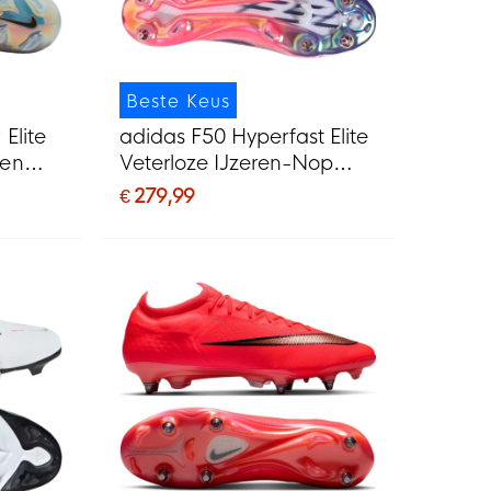
Beste Keus
Elite
adidas F50 Hyperfast Elite
nen
Veterloze IJzeren-Nop
art
Voetbalschoenen (SG) Wit
€ 279,99
Paars Roze