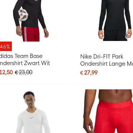
-46%
didas Team Base
Nike Dri-FIT Park
ndershirt Zwart Wit
Ondershirt Lange 
Zwart Wit
 12,50
€ 23,00
€ 27,99