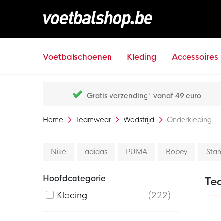
Voetbalschoenen
Kleding
Accessoires
Gratis verzending* vanaf 49 euro
Home
Teamwear
Wedstrijd
Onderkleding
Nike
adidas
PUMA
Robey
Sta
Hoofdcategorie
Te
Kleding
222