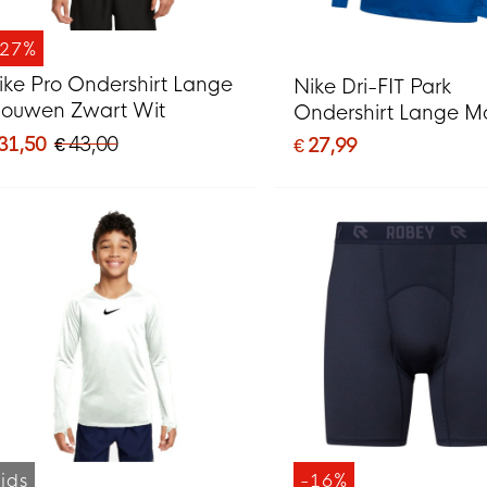
-27%
ike Pro Ondershirt Lange
Nike Dri-FIT Park
ouwen Zwart Wit
Ondershirt Lange 
Blauw Wit
 31,50
€ 43,00
€ 27,99
ids
-16%