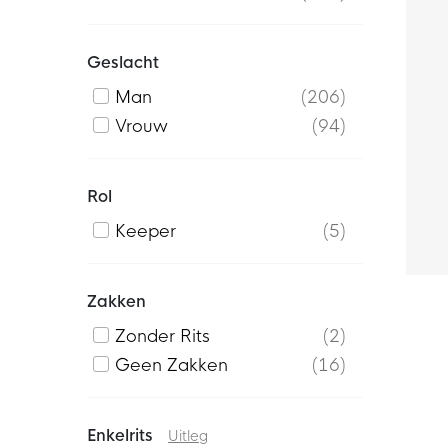
Geslacht
Man
206
Vrouw
94
Rol
Keeper
5
Zakken
Zonder Rits
2
Geen Zakken
16
Enkelrits
Uitleg