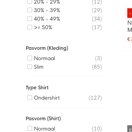
20% - 29%
12
30% - 39%
29
40% - 49%
34
N
>= 50%
17
M
€
Pasvorm (kleding)
Normaal
3
Slim
85
Type Shirt
Ondershirt
127
Pasvorm (shirt)
Normaal
10
K