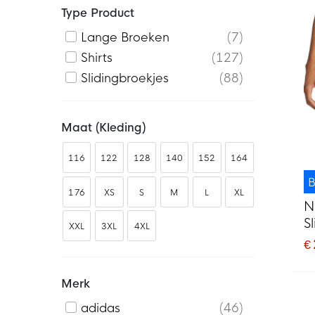
Type Product
Lange Broeken
7
Shirts
127
Slidingbroekjes
88
Maat (kleding)
116
122
128
140
152
164
B
176
XS
S
M
L
XL
N
S
XXL
3XL
4XL
€
Merk
adidas
46