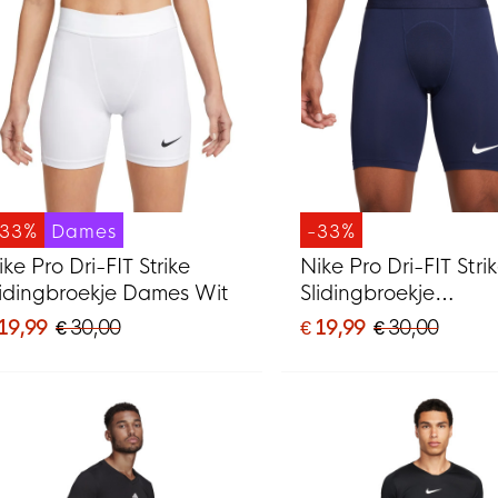
-33%
Dames
-33%
ike Pro Dri-FIT Strike
Nike Pro Dri-FIT Stri
lidingbroekje Dames Wit
Slidingbroekje
Donkerblauw
 19,99
€ 30,00
€ 19,99
€ 30,00