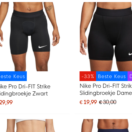
este Keus
-33%
Beste Keus
Nike Pro Dri-FIT Stri
ike Pro Dri-FIT Strike
Slidingbroekje Dame
lidingbroekje Zwart
Zwart
€ 19,99
€ 30,00
 29,99