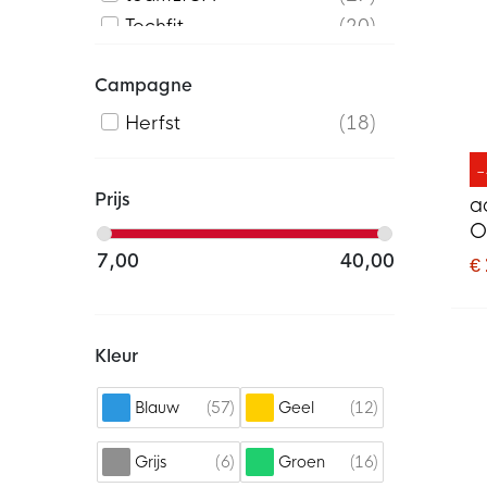
Techfit
20
Campagne
Herfst
18
Prijs
a
O
7,00
40,00
€
Kleur
57
12
Blauw
Geel
6
16
Grijs
Groen