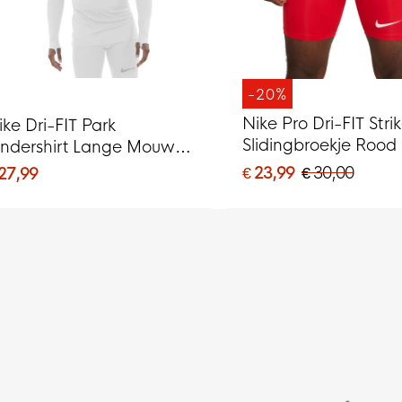
-20%
Nike Pro Dri-FIT Stri
ike Dri-FIT Park
Slidingbroekje Rood
ndershirt Lange Mouwen
it Grijs
€ 23,99
€ 30,00
 27,99