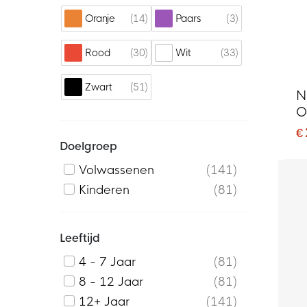
14
3
Oranje
Paars
30
33
Rood
Wit
51
Zwart
N
O
W
€
Doelgroep
Volwassenen
141
Kinderen
81
Leeftijd
4 - 7 Jaar
81
8 - 12 Jaar
81
12+ Jaar
141