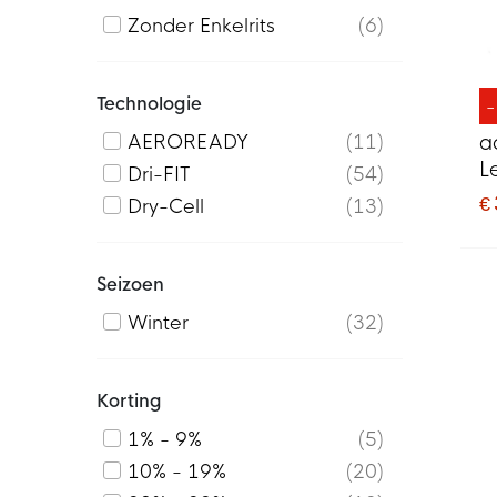
Zonder Enkelrits
6
Technologie
a
AEROREADY
11
L
Dri-FIT
54
€
Dry-Cell
13
Seizoen
Winter
32
Korting
1% - 9%
5
10% - 19%
20