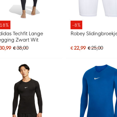
-18%
-8%
didas Techfit Lange
Robey Slidingbroekj
egging Zwart Wit
 30,99
€ 38,00
€ 22,99
€ 25,00