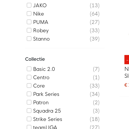
JAKO
13
Nike
64
PUMA
27
Robey
33
Stanno
39
Collectie
N
Basic 2.0
7
S
Centro
1
€
Core
33
Park Series
34
Patron
2
Squadra 25
3
Strike Series
18
teamLIGA
27