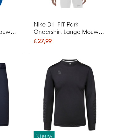
Nike Dri-FIT Park
Mouwen
Ondershirt Lange Mouwen
Geel Zwart
€ 27,99
Nieuw