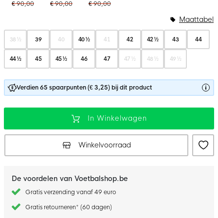
€ 90,00
€ 90,00
€ 90,00
Maattabel
38 ½
39
40
40 ½
41
42
42 ½
43
44
44 ½
45
45 ½
46
47
47 ½
48 ½
49 ½
Verdien 65 spaarpunten (€ 3,25) bij dit product
In Winkelwagen
Winkelvoorraad
De voordelen van Voetbalshop.be
Gratis verzending vanaf 49 euro
Gratis retourneren* (60 dagen)