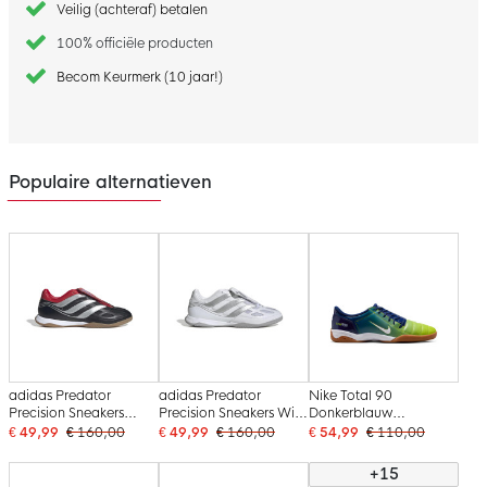
Veilig (achteraf) betalen
100% officiële producten
Becom Keurmerk (10 jaar!)
Populaire alternatieven
adidas Predator
adidas Predator
Nike Total 90
Precision Sneakers
Precision Sneakers Wit
Donkerblauw
Zwart Zilver Rood
Zilver Grijs
Neongroen Wit
€ 49,99
€ 160,00
€ 49,99
€ 160,00
€ 54,99
€ 110,00
+15