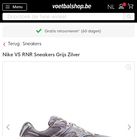
1
NL
Menu
Gratis retourneren* (60 dagen)
Terug
Sneakers
Nike V5 RNR Sneakers Grijs Zilver
Ga
naar
het
einde
van
de
afbeeldingen-
gallerij