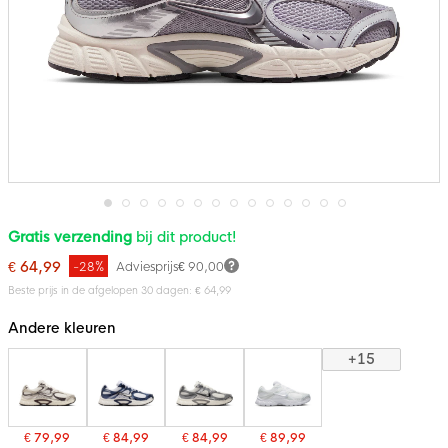
Ga
Gratis verzending
bij dit product!
naar
het
€ 64,99
-28%
Adviesprijs
€ 90,00
begin
van
Beste prijs in de afgelopen 30 dagen: € 64,99
de
afbeeldingen-
Andere kleuren
gallerij
+15
€ 79,99
€ 84,99
€ 84,99
€ 89,99