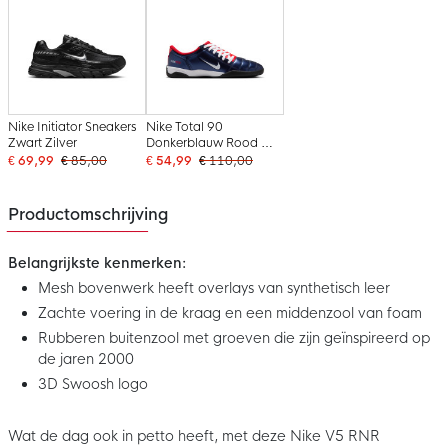
Nike Initiator Sneakers
Nike Total 90
Zwart Zilver
Donkerblauw Rood Wit
Zwart
€ 69,99
€ 85,00
€ 54,99
€ 110,00
Productomschrijving
Belangrijkste kenmerken:
Mesh bovenwerk heeft overlays van synthetisch leer
Zachte voering in de kraag en een middenzool van foam
Rubberen buitenzool met groeven die zijn geïnspireerd op
de jaren 2000
3D Swoosh logo
Wat de dag ook in petto heeft, met deze Nike V5 RNR