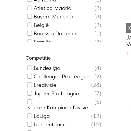
Tech
4
Atletico Madrid
2
Tierro 26
1
Bayern München
3
Tiro 24
9
België
2
K
Tiro 25
6
Borussia Dortmund
1
J
Tiro 26
12
Brazilië
2
V
Tiro Travel
4
Cercle Brugge
6
€
Total 90
2
Competitie
Chelsea
5
Creators FC
1
Bundesliga
4
Curaçao
4
Challenger Pro League
2
Duitsland
1
Eredivisie
28
FC Barcelona
4
Jupiler Pro League
7
FC Twente
5
5
Keuken Kampioen Divisie
FC Utrecht
3
LaLiga
12
Feyenoord
5
Landenteams
19
Frankrijk
1