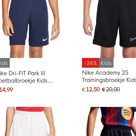
ids
-38%
Kids
Nike Academy 25
ke Dri-FIT Park III
Trainingsbroekje Kid
oetbalbroekje Kids
Zwart Wit
onkerblauw
€ 12,50
€ 20,00
 14,99