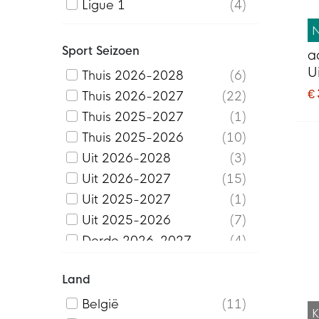
Ligue 1
4
Internazionale
3
Overig
1
Italië
2
Premier League
30
Sport Seizoen
Juventus
6
a
Serie A
14
U
Liverpool
4
Thuis 2026-2028
6
€
Lommel SK
3
Thuis 2026-2027
22
Manchester City
7
Thuis 2025-2027
1
Manchester United
6
Thuis 2025-2026
10
Marokko
1
Uit 2026-2028
3
MVV
2
Uit 2026-2027
15
Nederland
5
Uit 2025-2027
1
Paris Saint-Germain
4
Uit 2025-2026
7
PEC Zwolle
7
Derde 2026-2027
4
Portugal
1
Derde 2025-2026
4
Land
Real Madrid
6
Vierde 2025-2026
1
SC Cambuur
6
België
11
K