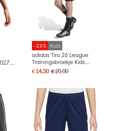
-28%
Kids
adidas Tiro 26 League
Trainingsbroekje Kids
2027
Donkerblauw Wit
€ 14,50
€ 20,00