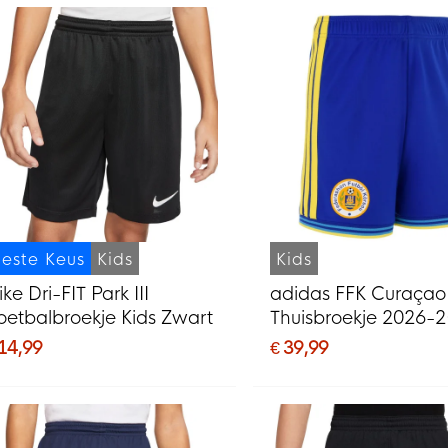
este Keus
Kids
Kids
ke Dri-FIT Park III
adidas FFK Curaçao
oetbalbroekje Kids Zwart
Thuisbroekje 2026-
Kids
 14,99
€ 39,99