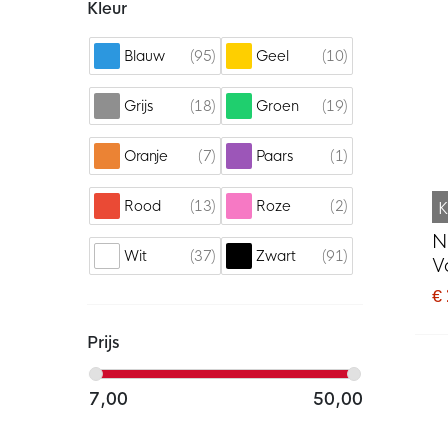
Kleur
95
10
Blauw
Geel
18
19
Grijs
Groen
7
1
Oranje
Paars
13
2
Rood
Roze
K
Ni
37
91
Wit
Zwart
V
D
€
Prijs
7,00
50,00