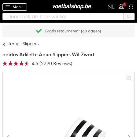
1
NL
Menu
Gratis retourneren* (60 dagen)
Terug
Slippers
adidas Adilette Aqua Slippers Wit Zwart
4.6
(
2790
Reviews
)
Waardering:
92
100
% of
Ga
naar
het
einde
van
de
afbeeldingen-
gallerij