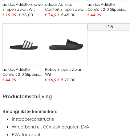
adidas Adilette Shower
adidas Adilette
adidas Adilette
Slippers Zwart Wit
Comfort Slippers Zwart
Comfort 2.0 Slippers
Wit
Wit Zwart
€ 19,99
€ 28,00
€ 24,99
€ 45,00
€ 44,99
+15
adidas Adilette
Robey Slippers Zwart
Comfort 2.0 Slippers
Wit
Zwart Wit
€ 44,99
€ 16,99
€ 20,00
Productomschrijving
Belangrijkste kenmerken:
Instapperconstructie
Wreefband uit één stuk gegoten EVA
EVA-loopzool