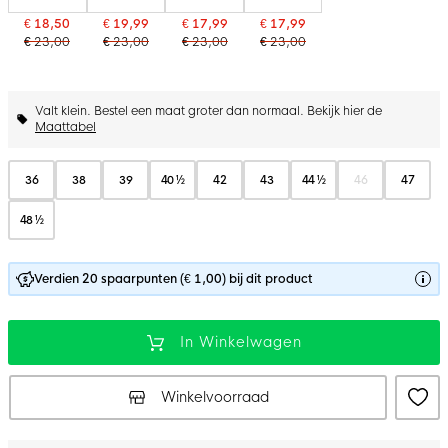
€ 18,50
€ 19,99
€ 17,99
€ 17,99
€ 23,00
€ 23,00
€ 23,00
€ 23,00
Valt klein. Bestel een maat groter dan normaal. Bekijk hier de
Maattabel
36
38
39
40 ½
42
43
44 ½
46
47
48 ½
Verdien 20 spaarpunten (€ 1,00) bij dit product
In Winkelwagen
Winkelvoorraad