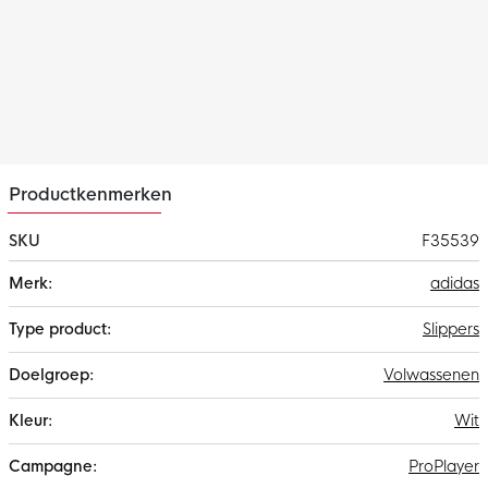
Productkenmerken
SKU
F35539
Meer
adidas
informatie
Slippers
Volwassenen
Wit
ProPlayer