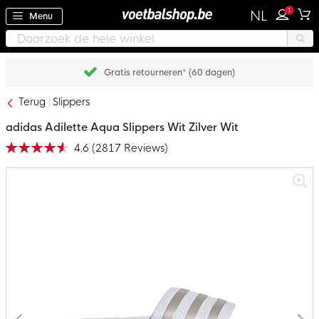
1
NL
Menu
Gratis retourneren* (60 dagen)
Terug
Slippers
adidas Adilette Aqua Slippers Wit Zilver Wit
4.6
(
2817
Reviews
)
Waardering:
92
100
% of
Ga
naar
het
einde
van
de
afbeeldingen-
gallerij