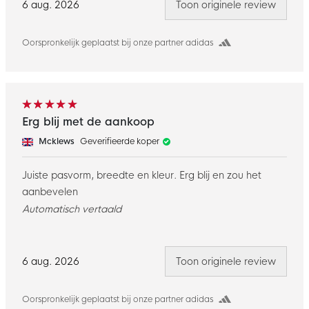
niet bijgesneden of mijn vreemde vorm of iets dergelijks,
6 aug. 2026
Toon originele review
gewoon normaal, maar de maat en pasvorm van deze
sliders was ver weg voor mij, dus moest ik terugsturen, ze
Oorspronkelijk geplaatst bij onze partner adidas
zijn van goede kwaliteit, maar let wel op dat je een
maat of 2 groter koopt.
Erg blij met de aankoop
Mcklews
Geverifieerde koper
Juiste pasvorm, breedte en kleur. Erg blij en zou het
aanbevelen
Automatisch vertaald
6 aug. 2026
Toon originele review
Oorspronkelijk geplaatst bij onze partner adidas