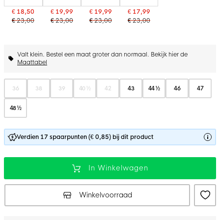
€ 18,50
€ 19,99
€ 19,99
€ 17,99
€ 23,00
€ 23,00
€ 23,00
€ 23,00
Valt klein. Bestel een maat groter dan normaal. Bekijk hier de
Maattabel
36
38
39
40 ½
42
43
44 ½
46
47
48 ½
Verdien 17 spaarpunten (€ 0,85) bij dit product
In Winkelwagen
Winkelvoorraad