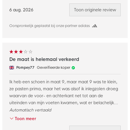
6 aug. 2026
Toon originele review
Oorspronkelijk geplaatst bij onze partner adidas
De maat is helemaal verkeerd
Pompey77
Geverifieerde koper
Ik heb een schoen in maat 9, maar maat 9 was te klein,
ze pasten prima, maar het was alsof ik inlegzolen droeg
waarvan de voor- en achterkant net tot aan de
uiteinden van mijn voeten kwamen, wat er belachelijk
uitzag, ik ruilde voor maat 10 die er veel beter uitzag,
Automatisch vertaald
maar zelfs in die maat was het voorste deel dat over de
Toon meer
voet gaat te strak en oncomfortabel, mijn voeten zijn