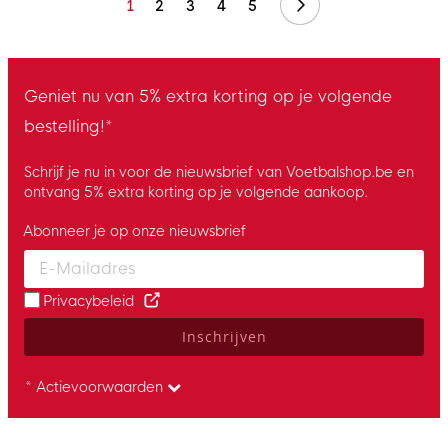
Volgende
1
2
3
4
5
Geniet nu van 5% extra korting op je volgende
bestelling!*
Schrijf je nu in voor de nieuwsbrief van Voetbalshop.be en
ontvang 5% extra korting op je volgende aankoop.
Abonneer je op onze nieuwsbrief
Enter your email and accept the privacy policy to subscribe to 
Privacybeleid
Inschrijven
* Actievoorwaarden