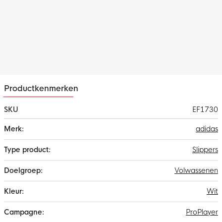
Productkenmerken
SKU
EF1730
Meer
adidas
informatie
Slippers
Volwassenen
Wit
ProPlayer