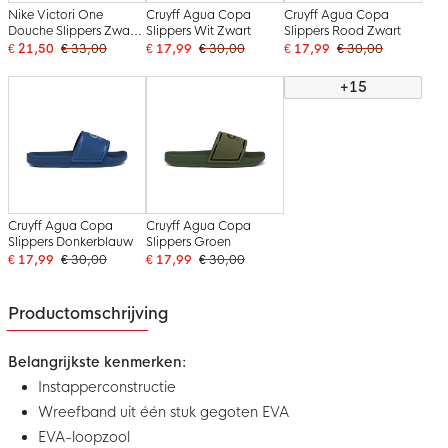
Nike Victori One
Cruyff Agua Copa
Cruyff Agua Copa
Douche Slippers Zwart
Slippers Wit Zwart
Slippers Rood Zwart
Wit
€ 21,50
€ 33,00
€ 17,99
€ 30,00
€ 17,99
€ 30,00
+15
Cruyff Agua Copa
Cruyff Agua Copa
Slippers Donkerblauw
Slippers Groen
€ 17,99
€ 30,00
€ 17,99
€ 30,00
Productomschrijving
Belangrijkste kenmerken:
Instapperconstructie
Wreefband uit één stuk gegoten EVA
EVA-loopzool