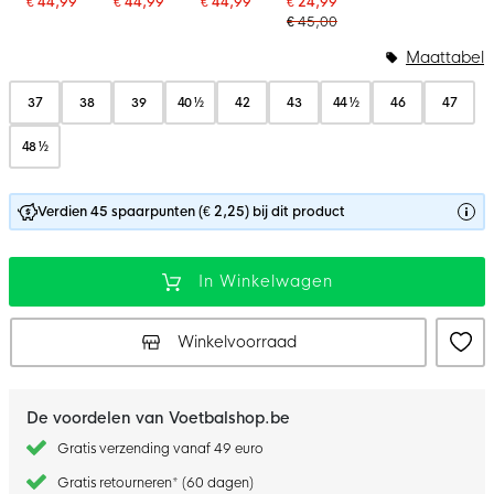
€ 44,99
€ 44,99
€ 44,99
€ 24,99
€ 45,00
Maattabel
37
38
39
40 ½
42
43
44 ½
46
47
48 ½
Verdien 45 spaarpunten (€ 2,25) bij dit product
In Winkelwagen
Winkelvoorraad
De voordelen van Voetbalshop.be
Gratis verzending vanaf 49 euro
Gratis retourneren* (60 dagen)