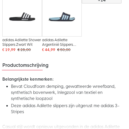
adidas Adilette Shower
adidas Adilette
Slippers Zwart Wit
Argentinië Slippers
Lichtblauw
€ 19,99
€ 28,00
€ 44,99
€ 50,00
Donkerblauw Goud
Productomschrijving
Belangrijkste kenmerken:
Bevat Cloudfoam demping, gewatteerde wreefband,
synthetisch bovenwerk, Inlegzool van textiel en
synthetische loopzool
Deze adidas Adilette slippers zijn uitgerust me adidas 3-
Stripes
Casual stijl wordt opnieuw uitgevonden in de adidas Adilette