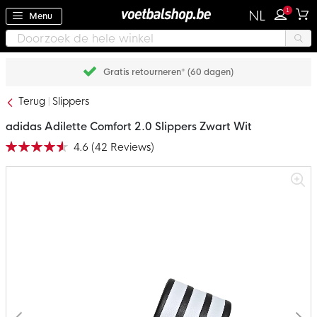
1
NL
Menu
Gratis retourneren* (60 dagen)
Terug
Slippers
adidas Adilette Comfort 2.0 Slippers Zwart Wit
4.6
(
42
Reviews
)
Waardering:
92
100
% of
Ga
naar
het
einde
van
de
afbeeldingen-
gallerij