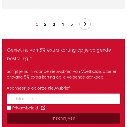
Volgende
1
2
3
4
5
Geniet nu van 5% extra korting op je volgende
bestelling!*
Schrijf je nu in voor de nieuwsbrief van Voetbalshop.be en
ontvang 5% extra korting op je volgende aankoop.
Abonneer je op onze nieuwsbrief
Enter your email and accept the privacy policy to subscribe to 
Privacybeleid
Inschrijven