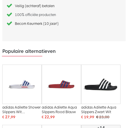
Veilig (achteraf) betalen
100% officiële producten
Becom Keurmerk (10 jaar!)
Populaire alternatieven
adidas Adilette Shower
adidas Adilette Aqua
adidas Adilette Aqua
Slippers Wit
Slippers Rood Blauw
Slippers Zwart Wit
Donkerblauw Rood
€ 27,99
€ 22,99
€ 19,99
€ 23,00
+14