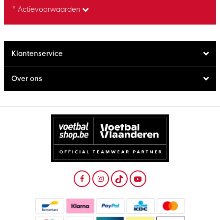
* Actievoorwaarden
Klantenservice
Over ons