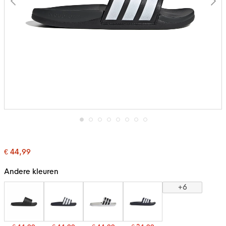
Ga
naar
het
€ 44,99
begin
van
de
Andere kleuren
afbeeldingen-
gallerij
+6