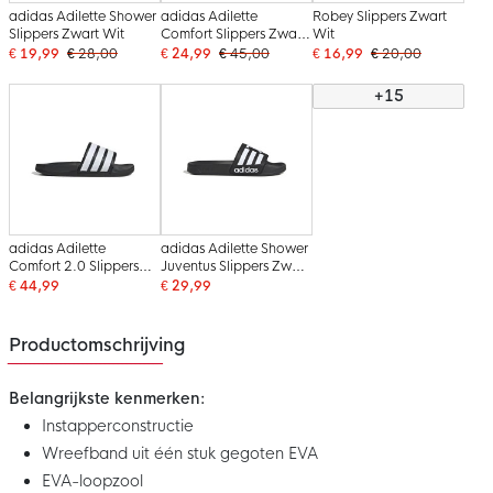
adidas Adilette Shower
adidas Adilette
Robey Slippers Zwart
Slippers Zwart Wit
Comfort Slippers Zwart
Wit
Wit
€ 19,99
€ 28,00
€ 24,99
€ 45,00
€ 16,99
€ 20,00
+15
adidas Adilette
adidas Adilette Shower
Comfort 2.0 Slippers
Juventus Slippers Zwart
Zwart Wit
Wit
€ 44,99
€ 29,99
Productomschrijving
Belangrijkste kenmerken:
Instapperconstructie
Wreefband uit één stuk gegoten EVA
EVA-loopzool