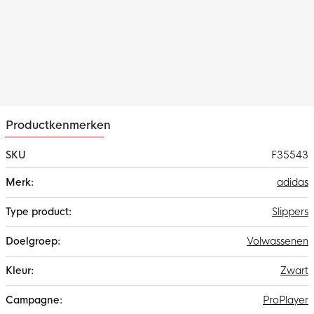
Productkenmerken
SKU
F35543
Meer
adidas
informatie
Slippers
Volwassenen
Zwart
ProPlayer