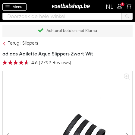
1
NL
Menu
Achteraf betalen met Klarna
Terug
Slippers
adidas Adilette Aqua Slippers Zwart Wit
4.6
(
2799
Reviews
)
Waardering:
92
100
% of
Ga
naar
het
einde
van
de
afbeeldingen-
gallerij