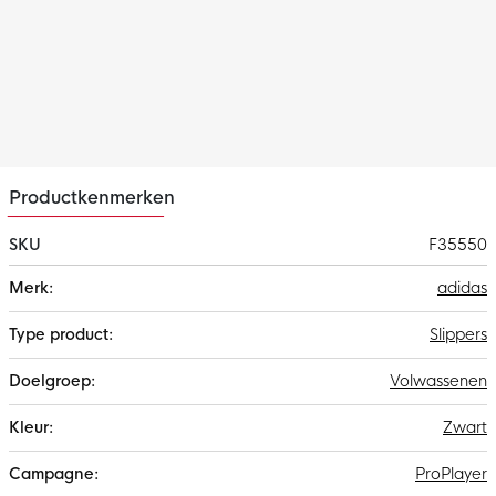
Productkenmerken
SKU
F35550
Meer
adidas
informatie
Slippers
Volwassenen
Zwart
ProPlayer