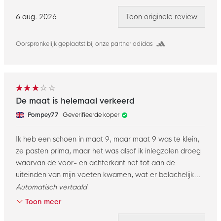
6 aug. 2026
Toon originele review
Oorspronkelijk geplaatst bij onze partner adidas
De maat is helemaal verkeerd
Pompey77
Geverifieerde koper
Ik heb een schoen in maat 9, maar maat 9 was te klein,
ze pasten prima, maar het was alsof ik inlegzolen droeg
waarvan de voor- en achterkant net tot aan de
uiteinden van mijn voeten kwamen, wat er belachelijk
uitzag, ik ruilde voor maat 10 die er veel beter uitzag,
Automatisch vertaald
maar zelfs in die maat was het voorste deel dat over de
Toon meer
voet gaat te strak en oncomfortabel, mijn voeten zijn