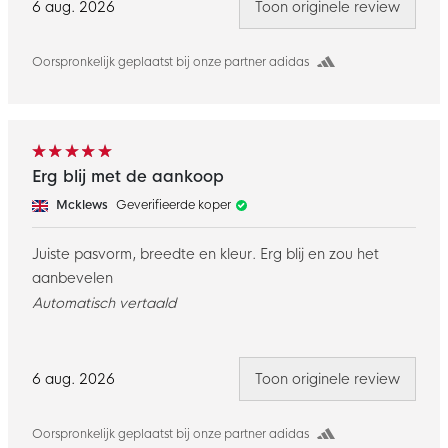
niet bijgesneden of mijn vreemde vorm of iets dergelijks,
6 aug. 2026
Toon originele review
gewoon normaal, maar de maat en pasvorm van deze
sliders was ver weg voor mij, dus moest ik terugsturen, ze
Oorspronkelijk geplaatst bij onze partner adidas
zijn van goede kwaliteit, maar let wel op dat je een
maat of 2 groter koopt.
Erg blij met de aankoop
Mcklews
Geverifieerde koper
Juiste pasvorm, breedte en kleur. Erg blij en zou het
aanbevelen
Automatisch vertaald
6 aug. 2026
Toon originele review
Oorspronkelijk geplaatst bij onze partner adidas