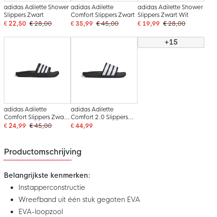
adidas Adilette Shower
adidas Adilette
adidas Adilette Shower
Slippers Zwart
Comfort Slippers Zwart
Slippers Zwart Wit
€ 22,50
€ 28,00
€ 35,99
€ 45,00
€ 19,99
€ 28,00
+15
adidas Adilette
adidas Adilette
Comfort Slippers Zwart
Comfort 2.0 Slippers
Wit
Zwart Wit
€ 24,99
€ 45,00
€ 44,99
Productomschrijving
Belangrijkste kenmerken:
Instapperconstructie
Wreefband uit één stuk gegoten EVA
EVA-loopzool