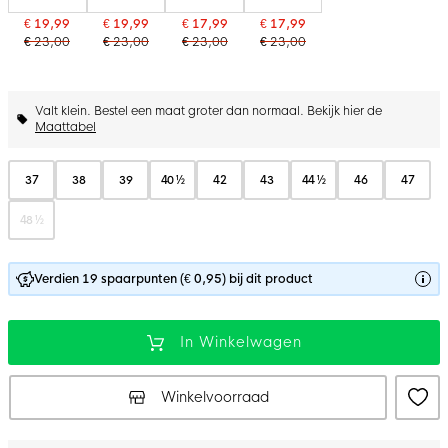
€ 19,99
€ 19,99
€ 17,99
€ 17,99
€ 23,00
€ 23,00
€ 23,00
€ 23,00
Valt klein. Bestel een maat groter dan normaal. Bekijk hier de
Maattabel
37
38
39
40 ½
42
43
44 ½
46
47
48 ½
Verdien 19 spaarpunten (€ 0,95) bij dit product
In Winkelwagen
Winkelvoorraad