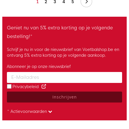
Volgende
1
2
3
4
5
Geniet nu van 5% extra korting op je volgende
bestelling!*
Schrijf je nu in voor de nieuwsbrief van Voetbalshop.be en
ontvang 5% extra korting op je volgende aankoop.
Abonneer je op onze nieuwsbrief
Enter your email and accept the privacy policy to subscribe to 
Privacybeleid
Inschrijven
* Actievoorwaarden