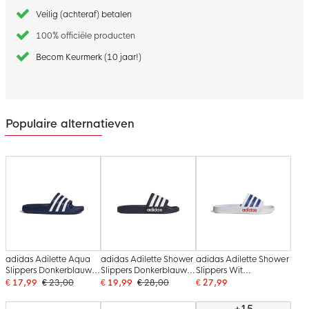
Veilig (achteraf) betalen
100% officiële producten
Becom Keurmerk (10 jaar!)
Populaire alternatieven
adidas Adilette Aqua
adidas Adilette Shower
adidas Adilette Shower
Slippers Donkerblauw
Slippers Donkerblauw
Slippers Wit
Wit
Wit
Donkerblauw Rood
€ 17,99
€ 23,00
€ 19,99
€ 28,00
€ 27,99
+15