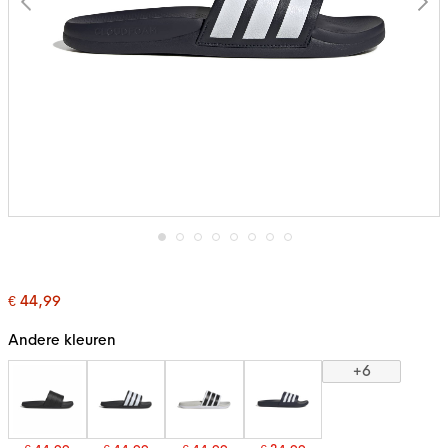
Ga
naar
het
€ 44,99
begin
van
de
Andere kleuren
afbeeldingen-
gallerij
+6