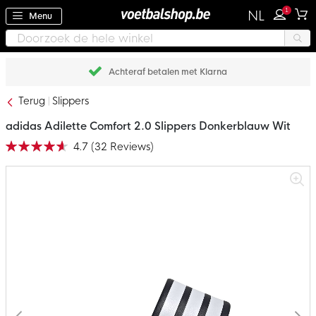
1
NL
Menu
Achteraf betalen met Klarna
Terug
Slippers
adidas Adilette Comfort 2.0 Slippers Donkerblauw Wit
4.7
(
32
Reviews
)
Waardering:
93
100
% of
Ga
naar
het
einde
van
de
afbeeldingen-
gallerij