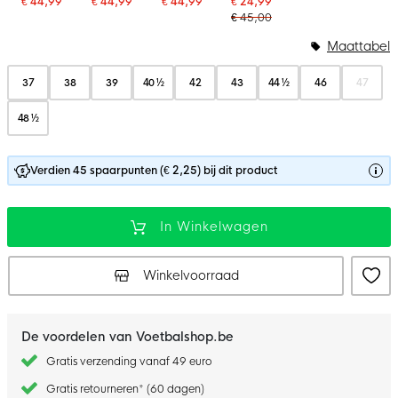
€ 44,99
€ 44,99
€ 44,99
€ 24,99
€ 45,00
Maattabel
37
38
39
40 ½
42
43
44 ½
46
47
48 ½
Verdien 45 spaarpunten (€ 2,25) bij dit product
In Winkelwagen
Winkelvoorraad
De voordelen van Voetbalshop.be
Gratis verzending vanaf 49 euro
Gratis retourneren* (60 dagen)