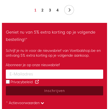
Volgende
1
2
3
4
Geniet nu van 5% extra korting op je volgende
bestelling!*
Schrijf je nu in voor de nieuwsbrief van Voetbalshop.be en
ontvang 5% extra korting op je volgende aankoop.
Abonneer je op onze nieuwsbrief
Enter your email and accept the privacy policy to subscribe to 
Privacybeleid
Inschrijven
* Actievoorwaarden