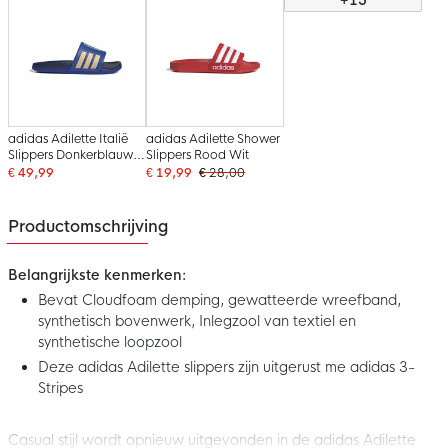
adidas Adilette Italië
adidas Adilette Shower
Slippers Donkerblauw
Slippers Rood Wit
Goud
€ 49,99
€ 19,99
€ 28,00
Productomschrijving
Belangrijkste kenmerken:
Bevat Cloudfoam demping, gewatteerde wreefband,
synthetisch bovenwerk, Inlegzool van textiel en
synthetische loopzool
Deze adidas Adilette slippers zijn uitgerust me adidas 3-
Stripes
Casual stijl wordt opnieuw uitgevonden in de adidas Adilette