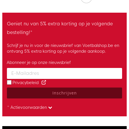
Geniet nu van 5% extra korting op je volgende
bestelling!*
Schrijf je nu in voor de nieuwsbrief van Voetbalshop.be en
ontvang 5% extra korting op je volgende aankoop.
Abonneer je op onze nieuwsbrief
Enter your email and accept the privacy policy to subscribe to 
Privacybeleid
Inschrijven
* Actievoorwaarden