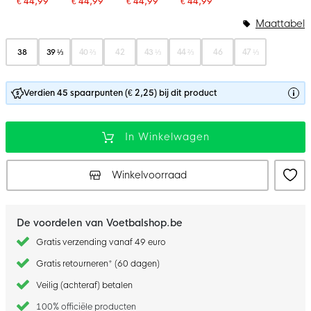
€ 44,99
€ 44,99
€ 44,99
€ 44,99
Maattabel
38
39 ⅓
40 ⅔
42
43 ⅓
44 ⅔
46
47 ⅓
Verdien 45 spaarpunten (€ 2,25) bij dit product
In Winkelwagen
Winkelvoorraad
De voordelen van Voetbalshop.be
Gratis verzending vanaf 49 euro
Gratis retourneren* (60 dagen)
Veilig (achteraf) betalen
100% officiële producten