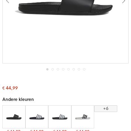
Ga
naar
het
€ 44,99
begin
van
de
Andere kleuren
afbeeldingen-
gallerij
+6