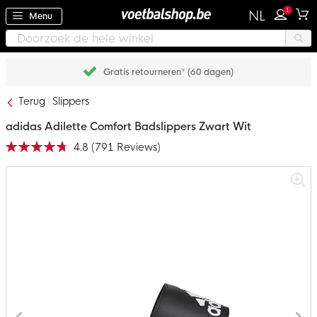
1
NL
Menu
Gratis retourneren* (60 dagen)
Terug
Slippers
adidas Adilette Comfort Badslippers Zwart Wit
4.8
(
791
Reviews
)
Waardering:
95
100
% of
Ga
naar
het
einde
van
de
afbeeldingen-
gallerij