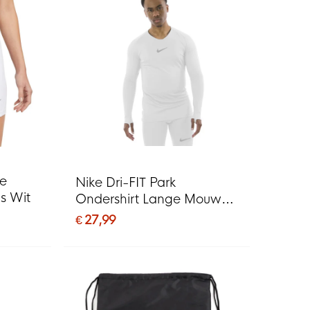
ke
Nike Dri-FIT Park
s Wit
Ondershirt Lange Mouwen
Wit Grijs
€ 27,99