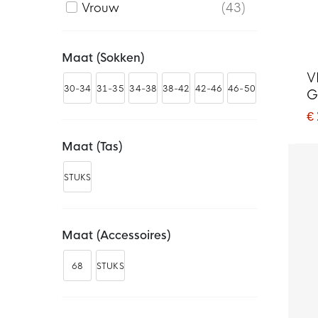
Vrouw
43
Maat (sokken)
V
30-34
31-35
34-38
38-42
42-46
46-50
G
€
Maat (tas)
STUKS
Maat (accessoires)
68
STUKS