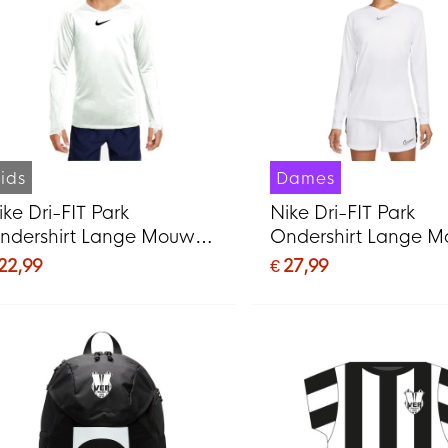
ids
Dames
ike Dri-FIT Park
Nike Dri-FIT Park
ndershirt Lange Mouwen
Ondershirt Lange 
ids Wit
Dames Wit Grijs
 22,99
€ 27,99