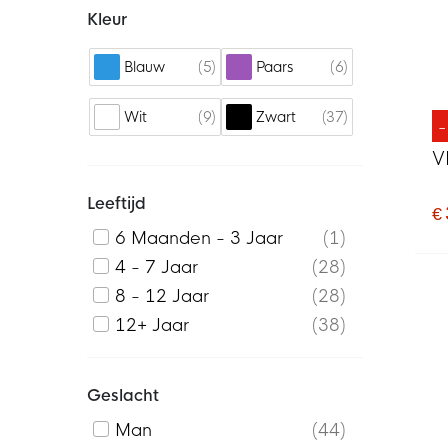
Kleur
5
6
Blauw
Paars
9
37
Wit
Zwart
V
Leeftijd
€
6 Maanden - 3 Jaar
1
4 - 7 Jaar
28
8 - 12 Jaar
28
12+ Jaar
38
Geslacht
Man
44