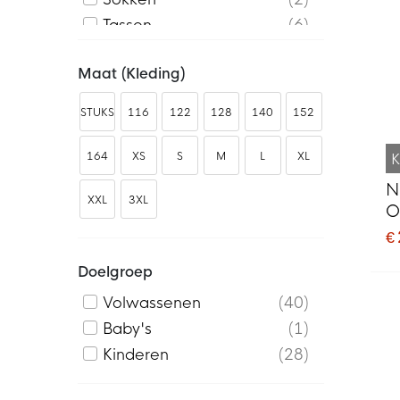
Tassen
6
Trainingsjacks
3
Maat (kleding)
Trainingtops
6
STUKS
116
122
128
140
152
164
XS
S
M
L
XL
K
N
XXL
3XL
O
K
€
Doelgroep
Volwassenen
40
Baby's
1
Kinderen
28