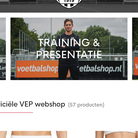
TRAINING &
PRESENTATIE
ficiële VEP webshop
(57 producten)