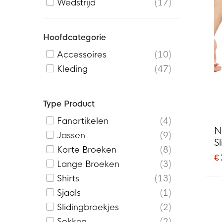
Wedstrijd
17
Hoofdcategorie
Accessoires
10
Kleding
47
Type Product
Fanartikelen
4
N
Jassen
9
S
Korte Broeken
8
€
Lange Broeken
3
Shirts
13
Sjaals
1
Slidingbroekjes
2
Sokken
2