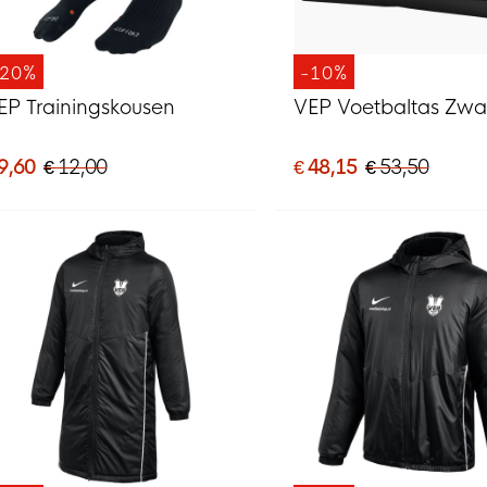
-20%
-10%
EP Trainingskousen
VEP Voetbaltas Zwa
9,60
€ 12,00
€ 48,15
€ 53,50