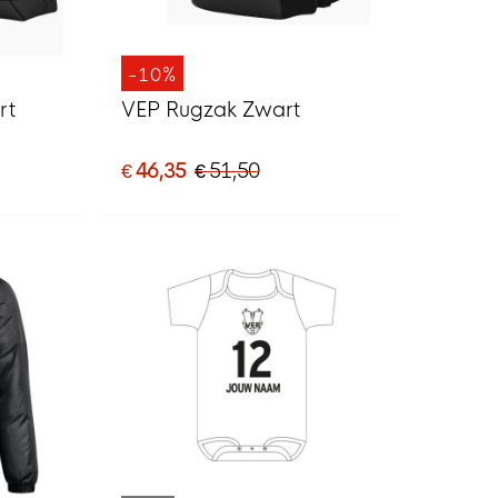
-10%
rt
VEP Rugzak Zwart
€ 46,35
€ 51,50