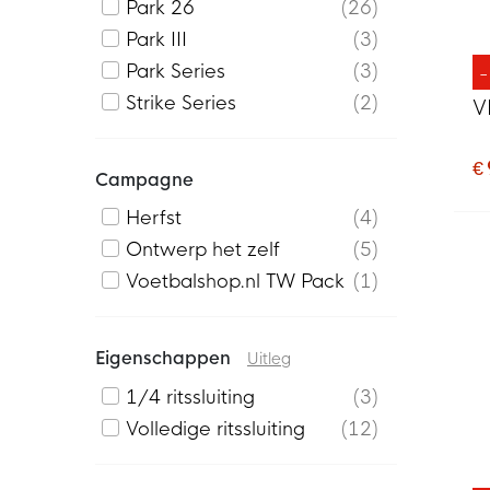
Park 26
26
Park III
3
Park Series
3
Strike Series
2
V
€ 
Campagne
Herfst
4
Ontwerp het zelf
5
Voetbalshop.nl TW Pack
1
Eigenschappen
Uitleg
1/4 ritssluiting
3
Volledige ritssluiting
12