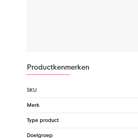
van de Nike Dri-FIT technologie, wat ervoor
bovenste laag van het ondershirt. Hierdoor bli
Productkenmerken
SKU
Meer
Merk
informatie
Type product
Doelgroep