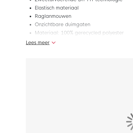
Elastisch materiaal
Raglanmouwen
Onzichtbare duimgaten
Materiaal: 100% gerecycled polyester
Lees meer
Dit is het nieuwe Nike Dri-FIT Park Ondershi
maakt deel uit van de Nike Park collectie. De
perfecte pasvormen maken je sportieve look he
volgende training of wedstrijd en blijf lekker
Pasvorm
Het Nike Park Ondershirt Lange mouwen heeft
gevoel. De elastische vezels, raglanmouwen 
gestroomlijnde laag die soepel onder je ten
Materiaal
Het Nike Park ondershirt is gemaakt van 100%