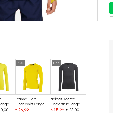
Kids
Kids
m
Stanno Core
adidas Techfit
 Lange
Ondershirt Lange
Ondershirt Lange
s Geel
Mouwen Kids Geel
Mouwen Kids Zwart
20,00
€ 26,99
€ 15,99
€ 28,00