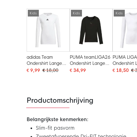
Kids
Kids
Kids
adidas Team
PUMA teamLIGA26
PUMA LIG
Ondershirt Lange
Ondershirt Lange
Ondershirt
Mouwen Kids Wit
Mouwen Kids Zwart
Mouwen Kid
€ 9,99
€ 18,00
€ 34,99
€ 18,50
€ 
Productomschrijving
Belangrijkste kenmerken:
Slim-fit pasvorm
Zweetafvoerende Dri-FIT technologie