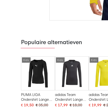
Ga
naar
het
begin
van
de
Populaire alternatieven
afbeeldingen-
gallerij
Kids
Kids
Kids
PUMA LIGA
adidas Team
adidas Tea
Ondershirt Lange
Ondershirt Lange
Ondershirt
Mouwen Kids Zwart
Mouwen Kids Zwart
Mouwen Kid
€ 19,50
€ 35,00
€ 17,99
€ 18,00
€ 19,99
€ 