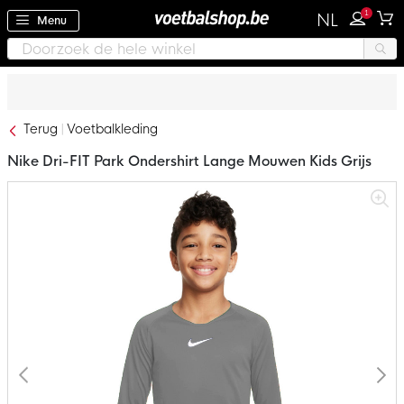
1
NL
Menu
Terug
Voetbalkleding
Nike Dri-FIT Park Ondershirt Lange Mouwen Kids Grijs
Ga
naar
het
einde
van
de
afbeeldingen-
gallerij