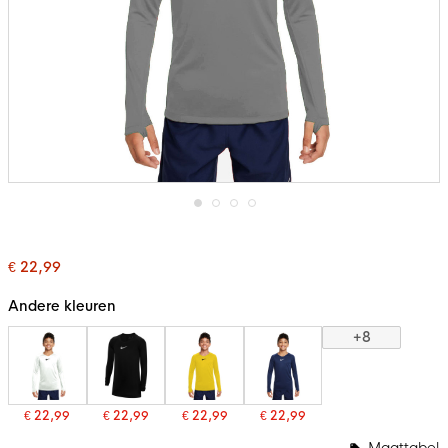
Ga
naar
het
€ 22,99
begin
van
de
Andere kleuren
afbeeldingen-
gallerij
+8
€ 22,99
€ 22,99
€ 22,99
€ 22,99
Maattabel