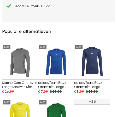
Becom Keurmerk (10 jaar!)
Populaire alternatieven
Kids
Kids
Kids
Stanno Core Ondershirt
adidas Team Base
adidas Team Base
Lange Mouwen Kids
Ondershirt Lange
Ondershirt Lange
Grijs
Mouwen Kids Blauw
Mouwen Kids
€ 26,99
€ 7,99
€ 18,00
€ 8,99
€ 18,00
Donkerblauw
+15
Kids
Kids