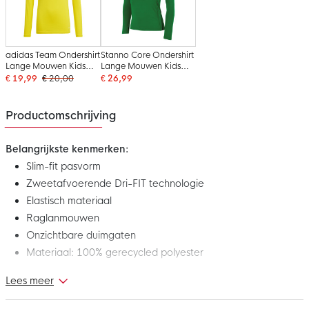
adidas Team Ondershirt
Stanno Core Ondershirt
Lange Mouwen Kids
Lange Mouwen Kids
Geel
Groen
€ 19,99
€ 20,00
€ 26,99
Productomschrijving
Belangrijkste kenmerken:
Slim-fit pasvorm
Zweetafvoerende Dri-FIT technologie
Elastisch materiaal
Raglanmouwen
Onzichtbare duimgaten
Materiaal: 100% gerecycled polyester
Lees meer
Dit is het nieuwe Nike Dri-FIT Park Ondershirt Lange Mouwen
Kids Grijs. Het ondershirt maakt deel uit van de Nike Park