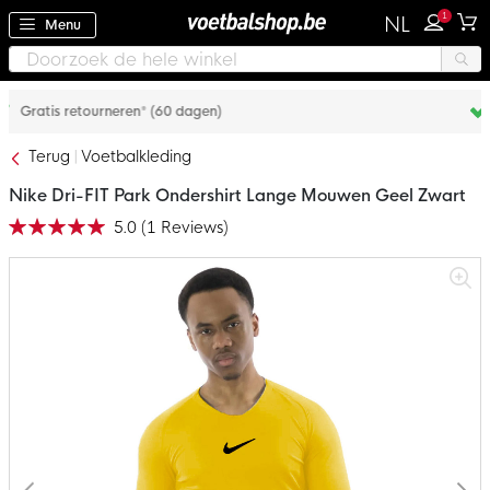
1
NL
Menu
Achteraf betalen met Klarna
Terug
Voetbalkleding
Nike Dri-FIT Park Ondershirt Lange Mouwen Geel Zwart
5.0
(
1
Reviews
)
Waardering:
100
100
% of
Ga
naar
het
einde
van
de
afbeeldingen-
gallerij