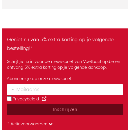
Geniet nu van 5% extra korting op je volgende
bestelling!*
Schrijf je nu in voor de nieuwsbrief van Voetbalshop.be en
ontvang 5% extra korting op je volgende aankoop.
Abonneer je op onze nieuwsbrief
Enter your email and accept the privacy policy to subscribe to 
Privacybeleid
Inschrijven
* Actievoorwaarden