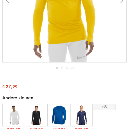
Ga
naar
het
€ 27,99
begin
van
de
Andere kleuren
afbeeldingen-
gallerij
+8