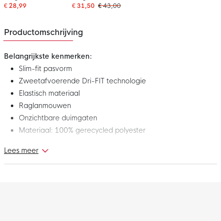
Wit
€ 28,99
€ 31,50
€ 43,00
Productomschrijving
Belangrijkste kenmerken:
Slim-fit pasvorm
Zweetafvoerende Dri-FIT technologie
Elastisch materiaal
Raglanmouwen
Onzichtbare duimgaten
Materiaal: 100% gerecycled polyester
Lees meer
Dit is het nieuwe Nike Dri-FIT Park Ondershirt Lange Mouwen
Geel Zwart. Het ondershirt maakt deel uit van de Nike Park
collectie. Deze collectie met functionele materialen en perfecte
pasvormen maken je sportieve look helemaal af. Draag dit
ondershirt tijdens je volgende training of wedstrijd en blijf lekker
warm!