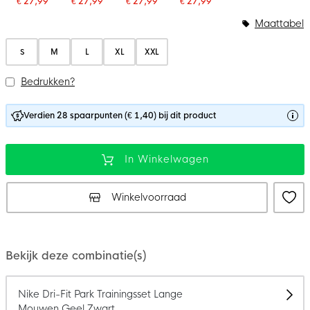
€ 27,99
€ 27,99
€ 27,99
€ 27,99
Maattabel
S
M
L
XL
XXL
Bedrukken?
Verdien 28 spaarpunten (€ 1,40) bij dit product
In Winkelwagen
Winkelvoorraad
Bekijk deze combinatie(s)
Nike Dri-Fit Park Trainingsset Lange
Mouwen Geel Zwart