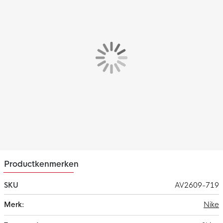
Pasvorm
Het Nike Park Ondershirt Lange mouwen heeft een slim-fit
pasvorm wat zorgt voor een slank gevoel. De elastische vezels,
raglanmouwen en de onzichtbare duimlussen zorgen voor een
gestroomlijnde laag die soepel onder je tenue beweegt.
Materiaal
Het Nike Park ondershirt is gemaakt van 100% gerecycled
polyester. Dit materiaal is voorzien van de Nike Dri-FIT
technologie, wat ervoor zorgt dat zweet wordt afgevoerd naar
de bovenste laag van het ondershirt. Hierdoor blijf je altijd
droog en comfortabel.
Productkenmerken
SKU
AV2609-719
Meer
Nike
informatie