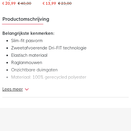
€ 20,99
€ 40,00
€ 13,99
€ 23,00
Productomschrijving
Belangrijkste kenmerken:
Slim-fit pasvorm
Zweetafvoerende Dri-FIT technologie
Elastisch materiaal
Raglanmouwen
Onzichtbare duimgaten
Materiaal: 100% gerecycled polyester
Lees meer
Dit is het nieuwe Nike Dri-FIT Park Ondershirt Lange Mouwen
Zwart Wit. Het ondershirt maakt deel uit van de Nike Park
collectie. Deze collectie met functionele materialen en perfecte
pasvormen maken je sportieve look helemaal af. Draag dit
ondershirt tijdens je volgende training of wedstrijd en blijf lekker
warm!