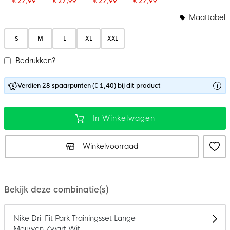
€ 27,99
€ 27,99
€ 27,99
€ 27,99
Maattabel
S
M
L
XL
XXL
Bedrukken?
Verdien 28 spaarpunten (€ 1,40) bij dit product
In Winkelwagen
Winkelvoorraad
Bekijk deze combinatie(s)
Nike Dri-Fit Park Trainingsset Lange
Mouwen Zwart Wit