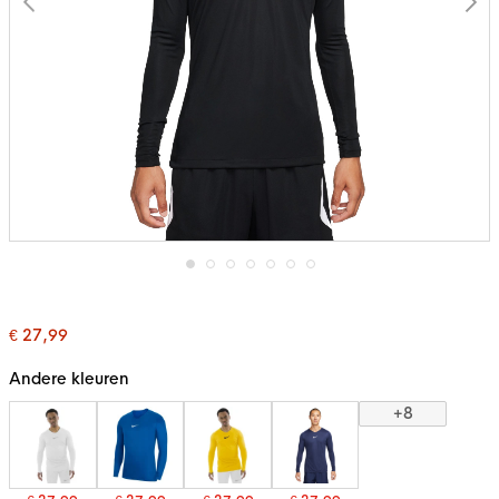
Ga
naar
het
€ 27,99
begin
van
de
Andere kleuren
afbeeldingen-
gallerij
+8