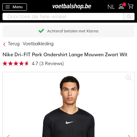
1
NL
Menu
Achteraf betalen met Klarna
Terug
Voetbalkleding
Nike Dri-FIT Park Ondershirt Lange Mouwen Zwart Wit
4.7
(
3
Reviews
)
Waardering:
93
100
% of
Ga
naar
het
einde
van
de
afbeeldingen-
gallerij