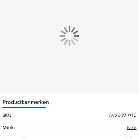
Pasvorm
Het Nike Park Ondershirt Lange mouwen heeft een slim-fit
pasvorm wat zorgt voor een slank gevoel. De elastische vezels,
raglanmouwen en de onzichtbare duimlussen zorgen voor een
gestroomlijnde laag die soepel onder je tenue beweegt.
Materiaal
Het Nike Park ondershirt is gemaakt van 100% gerecycled
polyester. Dit materiaal is voorzien van de Nike Dri-FIT
technologie, wat ervoor zorgt dat zweet wordt afgevoerd naar
de bovenste laag van het ondershirt. Hierdoor blijf je altijd
droog en comfortabel.
Productkenmerken
SKU
AV2609-010
Meer
Nike
informatie