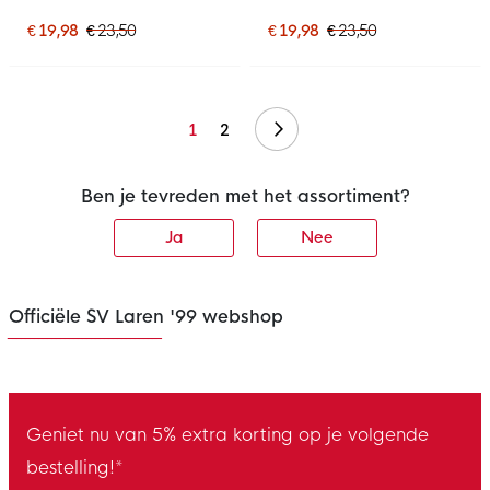
€ 19,98
€ 23,50
€ 19,98
€ 23,50
Volgende
1
2
Ben je tevreden met het assortiment?
Ja
Nee
Officiële SV Laren '99 webshop
Geniet nu van 5% extra korting op je volgende
bestelling!*