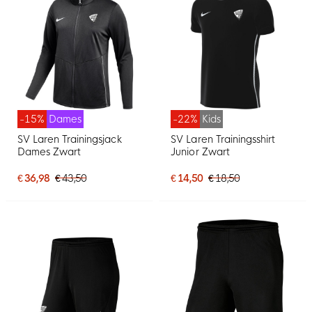
-15%
Dames
-22%
Kids
SV Laren Trainingsjack
SV Laren Trainingsshirt
Dames Zwart
Junior Zwart
€ 36,98
€ 43,50
€ 14,50
€ 18,50