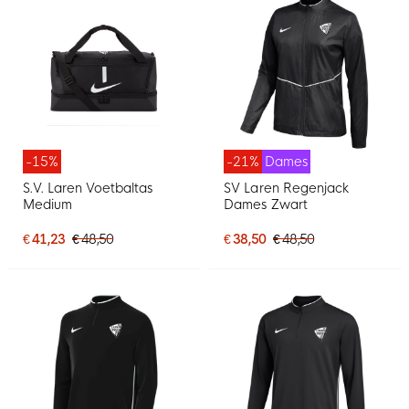
-15%
-21%
Dames
S.V. Laren Voetbaltas
SV Laren Regenjack
Medium
Dames Zwart
€ 41,23
€ 48,50
€ 38,50
€ 48,50