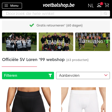
1
NL
Menu
Gratis retourneren* (60 dagen)
WEDSTRIJD
TRAINING
UITRUSTING
Officiële SV Laren '99 webshop
(63 producten)
Filteren