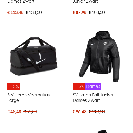
Dames Zwart
Junior Zwart
€ 113,48
€ 133,50
€ 87,98
€ 103,50
-15%
-15%
Dames
S.V. Laren Voetbaltas
SV Laren Fall Jacket
Large
Dames Zwart
€ 45,48
€ 53,50
€ 96,48
€ 113,50