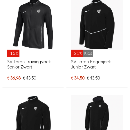
-15%
-21%
Kids
SV Laren Trainingsjack
SV Laren Regenjack
Senior Zwart
Junior Zwart
€ 36,98
€ 43,50
€ 34,50
€ 43,50