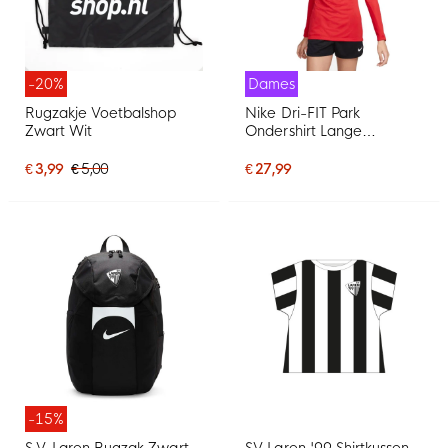
-20%
Dames
Rugzakje Voetbalshop
Nike Dri-FIT Park
Zwart Wit
Ondershirt Lange
Mouwen Dames Rood
Wit
€ 3,99
€ 5,00
€ 27,99
-15%
S.V. Laren Rugzak Zwart
SV Laren '99 Shirtkussen