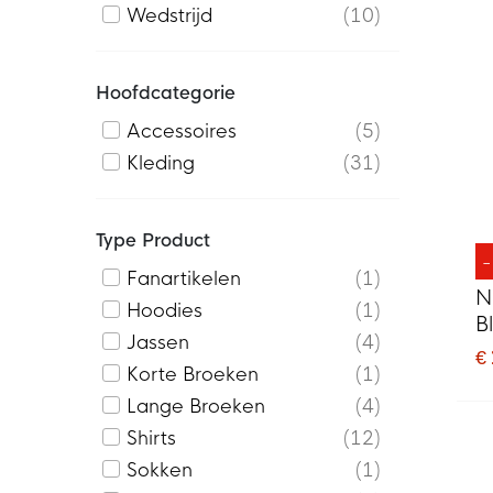
Wedstrijd
10
Hoofdcategorie
Accessoires
5
Kleding
31
Type Product
Fanartikelen
1
N
Hoodies
1
B
Jassen
4
€
Korte Broeken
1
Lange Broeken
4
Shirts
12
Sokken
1