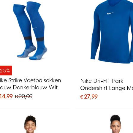
-25%
ike Strike Voetbalsokken
Nike Dri-FIT Park
lauw Donkerblauw Wit
Ondershirt Lange 
Blauw Wit
 14,99
€ 20,00
€ 27,99