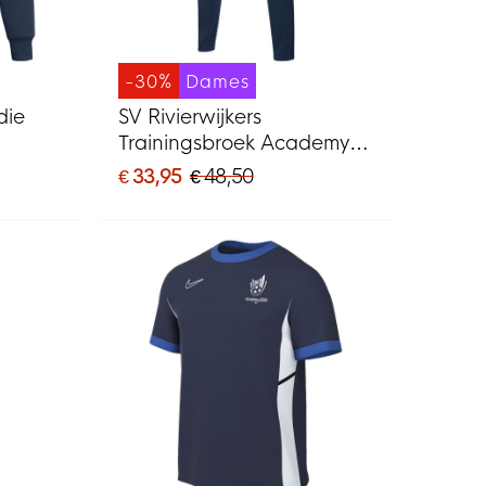
-30%
Dames
die
SV Rivierwijkers
Trainingsbroek Academy
Dames Donkerblauw
€ 33,95
€ 48,50