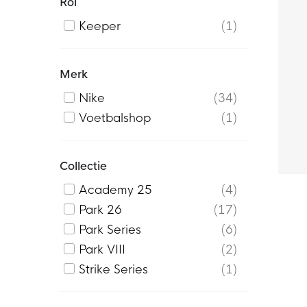
Rol
Keeper
1
Merk
Nike
34
Voetbalshop
1
Collectie
Academy 25
4
Park 26
17
Park Series
6
Park VIII
2
Strike Series
1