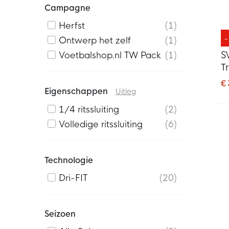
Campagne
Herfst
1
Ontwerp het zelf
1
S
Voetbalshop.nl TW Pack
1
T
€
Eigenschappen
Uitleg
1/4 ritssluiting
2
Volledige ritssluiting
6
Technologie
Dri-FIT
20
Seizoen