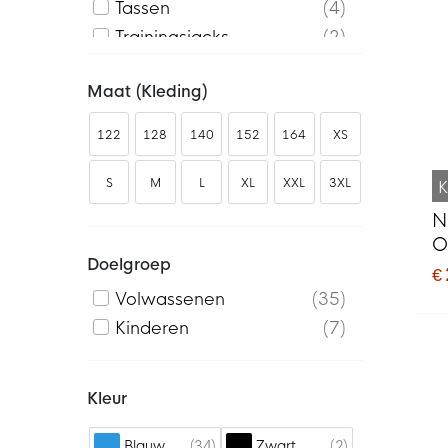
Tassen
4
Trainingsjacks
2
Trainingtops
6
Maat (kleding)
122
128
140
152
164
XS
S
M
L
XL
XXL
3XL
K
N
O
Doelgroep
K
€
Volwassenen
35
Kinderen
7
Kleur
34
2
Blauw
Zwart