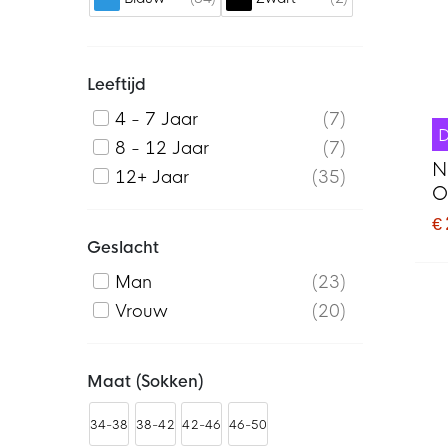
Leeftijd
4 - 7 Jaar
7
8 - 12 Jaar
7
N
12+ Jaar
35
O
D
€
Geslacht
Man
23
Vrouw
20
Maat (sokken)
34-38
38-42
42-46
46-50