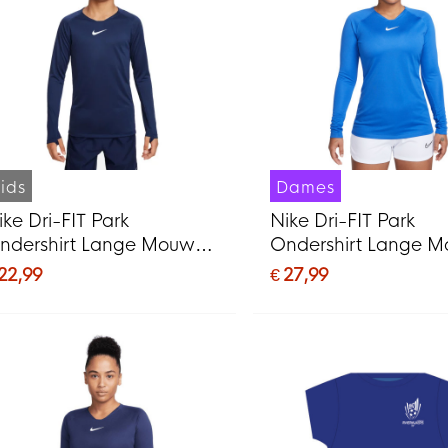
ids
Dames
ike Dri-FIT Park
Nike Dri-FIT Park
ndershirt Lange Mouwen
Ondershirt Lange 
ids Donkerblauw
Dames Blauw Wit
 22,99
€ 27,99