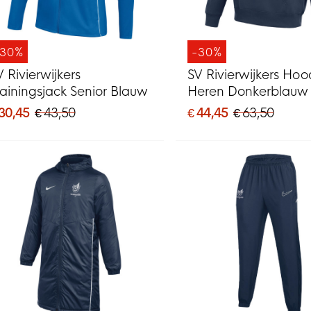
-30%
-30%
V Rivierwijkers
SV Rivierwijkers Hoo
rainingsjack Senior Blauw
Heren Donkerblauw
 30,45
€ 43,50
€ 44,45
€ 63,50