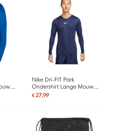
Nike Dri-FIT Park
Mouwen
Ondershirt Lange Mouwen
Donkerblauw Wit
€ 27,99