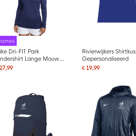
Dames
ike Dri-FIT Park
Rivierwijkers Shirtku
ndershirt Lange Mouwen
Gepersonaliseerd
ames Donkerblauw Wit
 27,99
€ 19,99