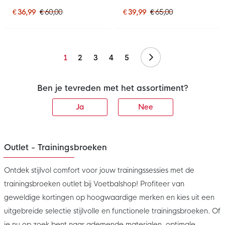
Trainingsbroek Zwart Wit
2026 Zwart Rood Wit
Grijs
€ 36,99
€ 60,00
€ 39,99
€ 65,00
Volgende
1
2
3
4
5
Ben je tevreden met het assortiment?
Ja
Nee
Outlet - Trainingsbroeken
Ontdek stijlvol comfort voor jouw trainingssessies met de
trainingsbroeken outlet bij Voetbalshop! Profiteer van
geweldige kortingen op hoogwaardige merken en kies uit een
uitgebreide selectie stijlvolle en functionele trainingsbroeken. Of
je nu op zoek bent naar ademende materialen, optimale