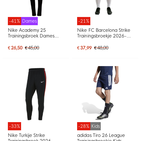
-41%
Dames
-21%
Nike Academy 25
Nike FC Barcelona Strike
Trainingsbroek Dames
Trainingsbroekje 2026-
Zwart Wit
2027 Donkerblauw Rood
Geel
€ 26,50
€ 45,00
€ 37,99
€ 48,00
-33%
-28%
Kids
Nike Turkije Strike
adidas Tiro 26 League
Trainingsbroek 2026-
Trainingsbroekje Kids