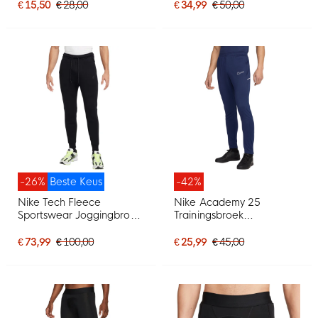
€ 15,50
€ 28,00
€ 34,99
€ 50,00
-26%
Beste Keus
-42%
Nike Tech Fleece
Nike Academy 25
Sportswear Joggingbroek
Trainingsbroek
Zwart Donkergrijs
Donkerblauw Wit
€ 73,99
€ 100,00
€ 25,99
€ 45,00