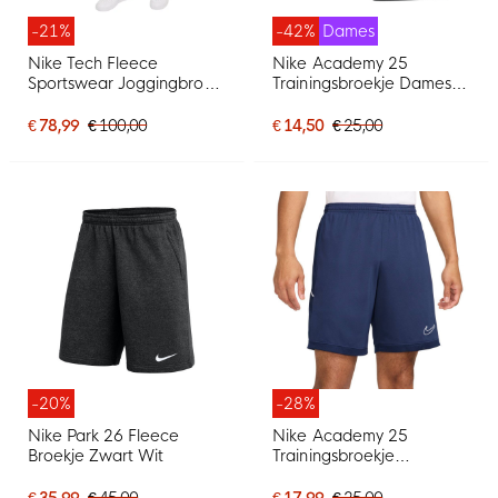
-21%
-42%
Dames
Nike Tech Fleece
Nike Academy 25
Sportswear Joggingbroek
Trainingsbroekje Dames
Lichtgrijs Zwart
Zwart Wit
€ 78,99
€ 100,00
€ 14,50
€ 25,00
-20%
-28%
Nike Park 26 Fleece
Nike Academy 25
Broekje Zwart Wit
Trainingsbroekje
Donkerblauw Wit
€ 35,99
€ 45,00
€ 17,99
€ 25,00