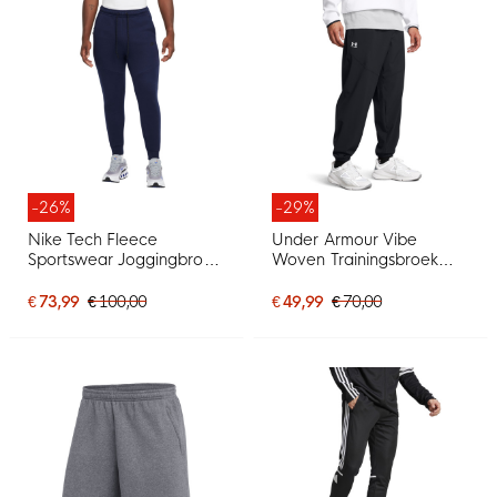
-26%
-29%
Nike Tech Fleece
Under Armour Vibe
Sportswear Joggingbroek
Woven Trainingsbroek
Donkerblauw Zwart
Zwart Wit
€ 73,99
€ 100,00
€ 49,99
€ 70,00