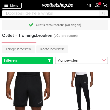
1
NL
Menu
Gratis retourneren* (60 dagen)
Outlet - Trainingsbroeken
(927 producten)
Lange broeken
Korte broeken
Filteren