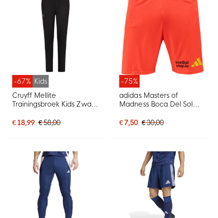
-67%
Kids
-75%
Cruyff Mellite
adidas Masters of
Trainingsbroek Kids Zwart
Madness Boca Del Sol
Blauw
Short Oranje
€ 18,99
€ 58,00
€ 7,50
€ 30,00