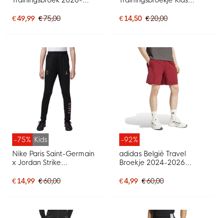
2028 Zwart Rood Wit
Donkerblauw Wit
€ 49,99
€ 75,00
€ 14,50
€ 20,00
-75%
Kids
-92%
Nike Paris Saint-Germain
adidas België Travel
x Jordan Strike
Broekje 2024-2026
Trainingsbroek 2024-
Donkerrood Donkergrijs
2025 Kids Zwart Roze
€ 14,99
€ 60,00
€ 4,99
€ 60,00
Brons