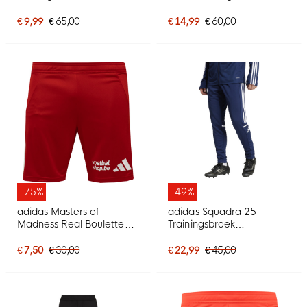
2026 Zwart Rood Goud
2024-2025 Kids Paars
Groen Wit Goud
€ 9,99
€ 65,00
€ 14,99
€ 60,00
-75%
-49%
adidas Masters of
adidas Squadra 25
Madness Real Boulette
Trainingsbroek
Special Short Rood Wit
Donkerblauw Wit
€ 7,50
€ 30,00
€ 22,99
€ 45,00