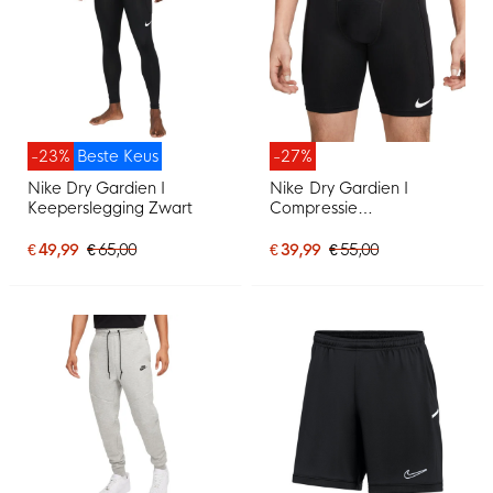
-23%
Beste Keus
-27%
Nike Dry Gardien I
Nike Dry Gardien I
Keeperslegging Zwart
Compressie
Keepersbroekje Zwart
€ 49,99
€ 65,00
€ 39,99
€ 55,00