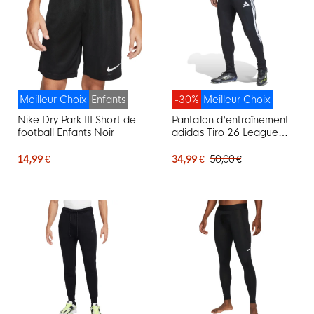
Meilleur Choix
Enfants
-30%
Meilleur Choix
Nike Dry Park III Short de
Pantalon d'entraînement
football Enfants Noir
adidas Tiro 26 League
Regular noir et blanc
14,99 €
34,99 €
50,00 €