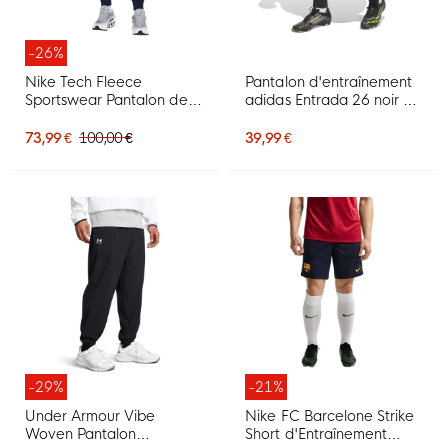
-26%
Nike Tech Fleece
Pantalon d'entraînement
Sportswear Pantalon de
adidas Entrada 26 noir et
Jogging Bleu Foncé Noir
blanc
73,99 €
100,00 €
39,99 €
-29%
-21%
Under Armour Vibe
Nike FC Barcelone Strike
Woven Pantalon
Short d'Entraînement