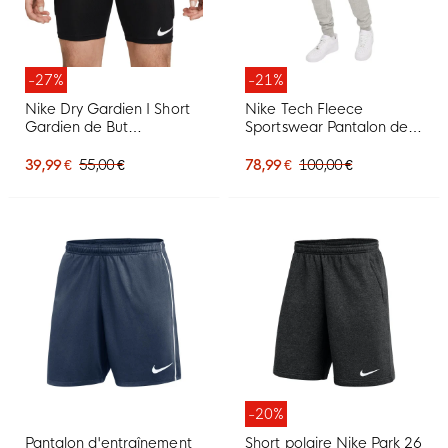
-27%
-21%
Nike Dry Gardien I Short
Nike Tech Fleece
Gardien de But
Sportswear Pantalon de
Compression Noir
Jogging Gris Clair Noir
39,99 €
55,00 €
78,99 €
100,00 €
-20%
Pantalon d'entraînement
Short polaire Nike Park 26