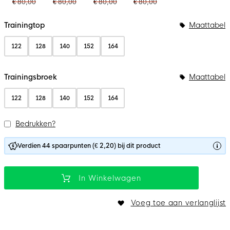
€ 80,00
€ 80,00
€ 80,00
€ 80,00
Bundelopties
Trainingtop
Maattabel
122
128
140
152
164
Trainingsbroek
Maattabel
122
128
140
152
164
Bedrukken?
Verdien 44 spaarpunten (€ 2,20) bij dit product
In Winkelwagen
Voeg toe aan verlanglijst