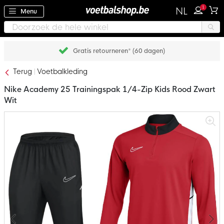
1
NL
Menu
Gratis retourneren* (60 dagen)
Terug
Voetbalkleding
Nike Academy 25 Trainingspak 1/4-Zip Kids Rood Zwart
Wit
Ga
naar
het
einde
van
de
afbeeldingen-
gallerij