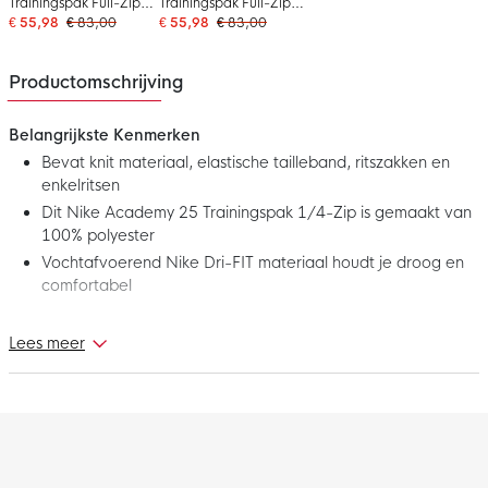
Trainingspak Full-Zip
Trainingspak Full-Zip
Kids Grijs Zwart Wit
Kids Zwart Grijs Wit
€ 55,98
€ 83,00
€ 55,98
€ 83,00
Productomschrijving
Belangrijkste Kenmerken
Bevat knit materiaal, elastische tailleband, ritszakken en
enkelritsen
Dit Nike Academy 25 Trainingspak 1/4-Zip is gemaakt van
100% polyester
Vochtafvoerend Nike Dri-FIT materiaal houdt je droog en
comfortabel
Dit is het nieuwe Nike Academy 25 Trainingspak 1/4-Zip Kids
Lees meer
Rood Zwart Wit! Met dit trainingspak ben jij optimaal
voorbereid op de volgende topprestatie. Het stijlvolle design en
comfortabele materiaal zorgt ervoor dat je ready bent voor
alles wat komen gaat. Maak jezelf klaar en haal het Nike
Academy 25 Trainingspak voor kids!