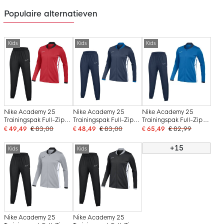
Populaire alternatieven
Kids
Kids
Kids
Nike Academy 25
Nike Academy 25
Nike Academy 25
Trainingspak Full-Zip
Trainingspak Full-Zip
Trainingspak Full-Zip
Kids Rood Zwart Wit
Kids Donkerblauw
Kids Blauw
€ 49,49
€ 83,00
€ 48,49
€ 83,00
€ 65,49
€ 82,99
Blauw Wit
Donkerblauw Wit
+15
Kids
Kids
Nike Academy 25
Nike Academy 25