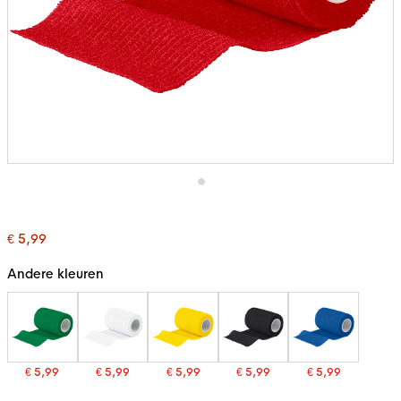
Ga
naar
het
€ 5,99
begin
van
de
Andere kleuren
afbeeldingen-
gallerij
€ 5,99
€ 5,99
€ 5,99
€ 5,99
€ 5,99