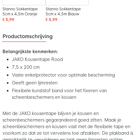
Stanno Sokkentape
Stanno Sokkentape
5cm x 4,5m Oranje
5cm x 4,5m Blauw
€ 5,99
€ 5,99
Productomschrijving
Belangrijkste kenmerken:
JAKO Kousentape Rood
7,5 x 200 cm
Vaste enkelprotector voor optimale bescherming
Geeft geen lijmresten
Flexibele kunststof band voor het fixeren van
scheenbeschermers en kousen
Met de JAKO kousentape blijven je kousen en
scheenbeschermers gegarandeerd goed zitten. Maak je
scheenbeschermers en kousen vast met de flexibele tape en
voorkom zo dat ze tot vervelens toe afzakken. De plakband is
gemakkelijk te verwijderen en laat geen lijmresten achter.