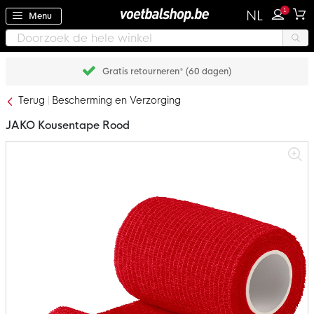
1
NL
Menu
Gratis retourneren* (60 dagen)
Terug
Bescherming en Verzorging
JAKO Kousentape Rood
Ga
naar
het
einde
van
de
afbeeldingen-
gallerij