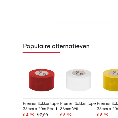
Ga
naar
het
begin
van
de
Populaire alternatieven
afbeeldingen-
gallerij
Premier Sokkentape
Premier Sokkentape
Premier So
38mm x 20m Rood
38mm Wit
38mm x 20
€ 4,99
€ 7,00
€ 6,99
€ 6,99