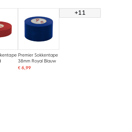
+11
kkentape
Premier Sokkentape
d
38mm Royal Blauw
€ 6,99