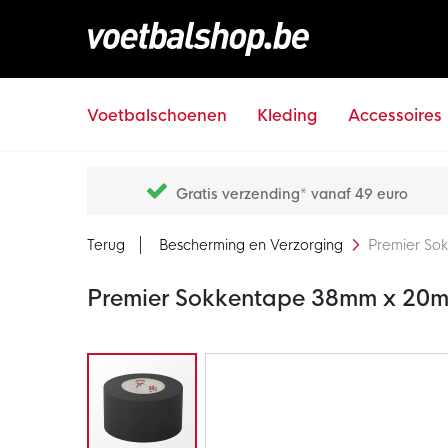
Voetbalschoenen
Kleding
Accessoires
Gratis verzending* vanaf 49 euro
Terug
Bescherming en Verzorging
Premier So
Premier Sokkentape 38mm x 20m
Ga
naar
het
einde
van
de