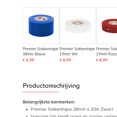
Premier Sokkentape
Premier Sokkentape
Premier So
38mm Blauw
19mm Wit
19mm Roo
€ 6,99
€ 4,99
€ 4,99
Productomschrijving
Belangrijkste kenmerken:
Premier Sokkentape 38mm x 20m Zwart
Speciale lijm kleeft goed en zonder resten