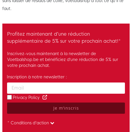
sans laisser de résidus de colle, Voetbalshop a tout ce qu'il te
faut.
Profitez maintenant d’une réduction
supplémentaire de 5% sur votre prochain achat!*
Inscrivez-vous maintenant à la newsletter de
Voetbalshop.be et bénéficiez d’une réduction de 5% sur
votre prochain achat.
Inscription à notre newsletter :
Enter your email and accept the privacy policy to subscribe to 
Privacy Policy
Je m’inscris
* Conditions d'action