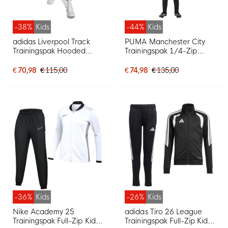
-38%
Kids
-44%
Kids
adidas Liverpool Track
PUMA Manchester City
Trainingspak Hooded
Trainingspak 1/4-Zip
2025-2026 Kids Wit
2025-2026 Kids Zwart
Zwart Rood
Zilver
€ 70,98
€ 115,00
€ 74,98
€ 135,00
-36%
Kids
-26%
Kids
Nike Academy 25
adidas Tiro 26 League
Trainingspak Full-Zip Kids
Trainingspak Full-Zip Kids