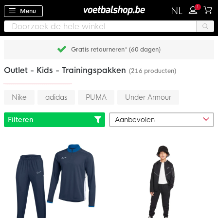
1
NL
Menu
Achteraf betalen met Klarna
Outlet - Kids - Trainingspakken
(216 producten)
Nike
adidas
PUMA
Under Armour
Filteren