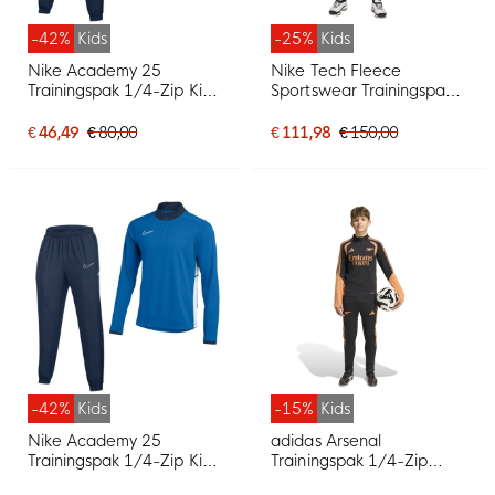
-42%
Kids
-25%
Kids
Nike Academy 25
Nike Tech Fleece
Trainingspak 1/4-Zip Kids
Sportswear Trainingspak
Donkerblauw Blauw Wit
Kids Zwart Donkergrijs
€ 46,49
€ 80,00
€ 111,98
€ 150,00
-42%
Kids
-15%
Kids
Nike Academy 25
adidas Arsenal
Trainingspak 1/4-Zip Kids
Trainingspak 1/4-Zip
Blauw Donkerblauw Wit
2026-2027 Kids Zwart