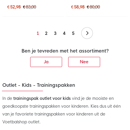
Wit Zwart Grijs
Zwart Wit
€ 52,98
€ 83,00
€ 58,98
€ 80,00
Volgende
1
2
3
4
5
Ben je tevreden met het assortiment?
Ja
Nee
Outlet - Kids - Trainingspakken
In de
trainingspak outlet voor kids
vind je de mooiste en
goedkoopste trainingspakken voor kinderen. Kies dus uit één
van je favoriete trainingspakken voor kinderen uit de
Voetbalshop outlet.