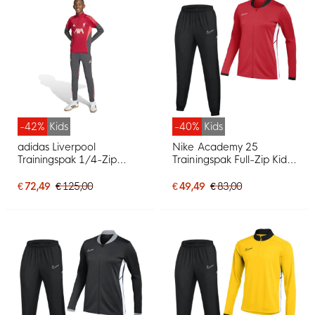
-42%
Kids
-40%
Kids
adidas Liverpool
Nike Academy 25
Trainingspak 1/4-Zip
Trainingspak Full-Zip Kids
2025-2026 Kids Rood
Rood Zwart Wit
Grijs Zilver
€ 72,49
€ 125,00
€ 49,49
€ 83,00