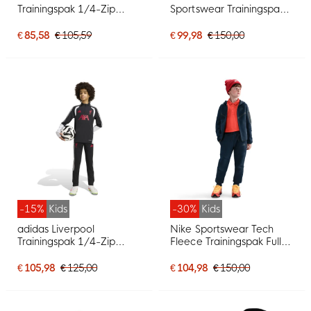
Trainingspak 1/4-Zip
Sportswear Trainingspak
2026-2028 Donkerblauw
Kids Zwart Lichtgrijs
Kids
€ 85,58
€ 105,59
€ 99,98
€ 150,00
-15%
Kids
-30%
Kids
adidas Liverpool
Nike Sportswear Tech
Trainingspak 1/4-Zip
Fleece Trainingspak Full-
2026-2027 Kids Zwart
Zip Kids Donkerblauw
Grijs Wit Rood
Zwart
€ 105,98
€ 125,00
€ 104,98
€ 150,00