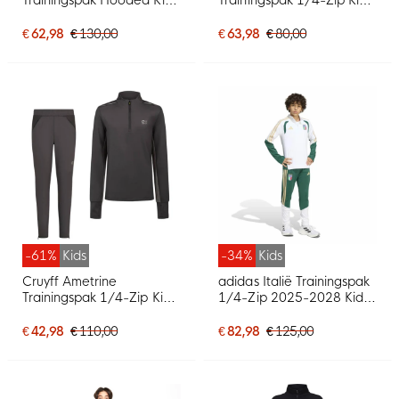
Donkergrijs
Grijs Zwart Wit
€ 62,98
€ 130,00
€ 63,98
€ 80,00
-61%
Kids
-34%
Kids
Cruyff Ametrine
adidas Italië Trainingspak
Trainingspak 1/4-Zip Kids
1/4-Zip 2025-2028 Kids
Donkergrijs
Wit Groen Goud
€ 42,98
€ 110,00
€ 82,98
€ 125,00