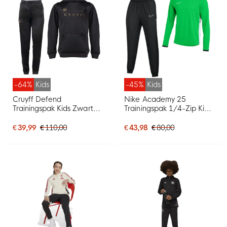
-64%
Kids
-45%
Kids
Cruyff Defend
Nike Academy 25
Trainingspak Kids Zwart
Trainingspak 1/4-Zip Kids
Goud
Groen Zwart Wit
€ 39,99
€ 110,00
€ 43,98
€ 80,00