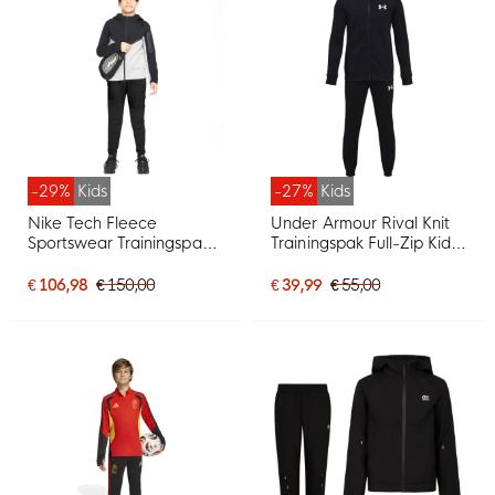
-29%
Kids
-27%
Kids
Nike Tech Fleece
Under Armour Rival Knit
Sportswear Trainingspak
Trainingspak Full-Zip Kids
Kids Zwart Lichtgrijs Zwart
Zwart
€ 106,98
€ 150,00
€ 39,99
€ 55,00