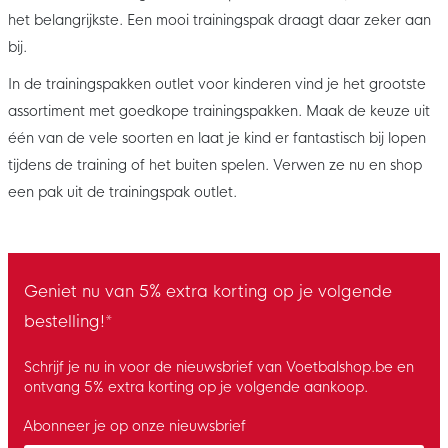
het belangrijkste. Een mooi trainingspak draagt daar zeker aan
bij.
In de trainingspakken outlet voor kinderen vind je het grootste
assortiment met goedkope trainingspakken. Maak de keuze uit
één van de vele soorten en laat je kind er fantastisch bij lopen
tijdens de training of het buiten spelen. Verwen ze nu en shop
een pak uit de trainingspak outlet.
Geniet nu van 5% extra korting op je volgende
bestelling!*
Schrijf je nu in voor de nieuwsbrief van Voetbalshop.be en
ontvang 5% extra korting op je volgende aankoop.
Abonneer je op onze nieuwsbrief
Enter your email and accept the privacy policy to subscribe to 