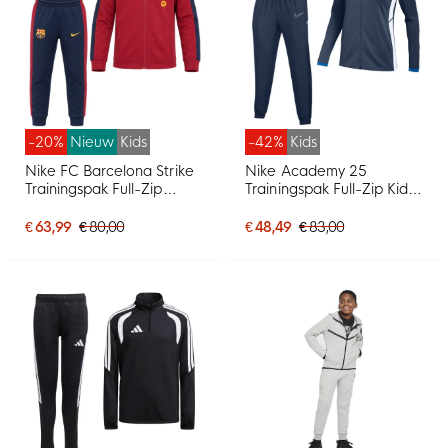
-20%
Nieuw
Kids
-42%
Kids
Nike FC Barcelona Strike
Nike Academy 25
Trainingspak Full-Zip
Trainingspak Full-Zip Kids
2026-2027 Kleuters /
Donkerblauw Blauw Wit
Peuters Rood
€ 63,99
€ 80,00
€ 48,49
€ 83,00
Donkerblauw Geel