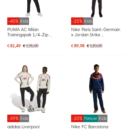
-40%
Kids
-25%
Kids
PUMA AC Milan
Nike Paris Saint-Germain
Trainingspak 1/4-Zip
x Jordan Strike
2025-2026 Kids Zwart
Trainingspak 1/4-Zip
Rood
2025-2026 Kids Zwart
€ 81,49
€ 135,00
€ 89,98
€ 120,00
Grijs
-39%
Kids
-20%
Nieuw
Kids
adidas Liverpool
Nike FC Barcelona