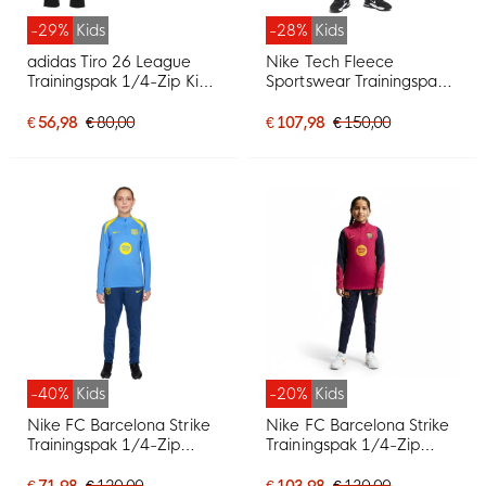
-29%
Kids
-28%
Kids
adidas Tiro 26 League
Nike Tech Fleece
Trainingspak 1/4-Zip Kids
Sportswear Trainingspak
Zwart Wit
Kids Lichtgrijs Zwart
€ 56,98
€ 80,00
€ 107,98
€ 150,00
-40%
Kids
-20%
Kids
Nike FC Barcelona Strike
Nike FC Barcelona Strike
Trainingspak 1/4-Zip
Trainingspak 1/4-Zip
2025-2026 Kids
2026-2027 Kids Rood
Lichtblauw Donkerblauw
Donkerblauw Geel
€ 71,98
€ 120,00
€ 103,98
€ 130,00