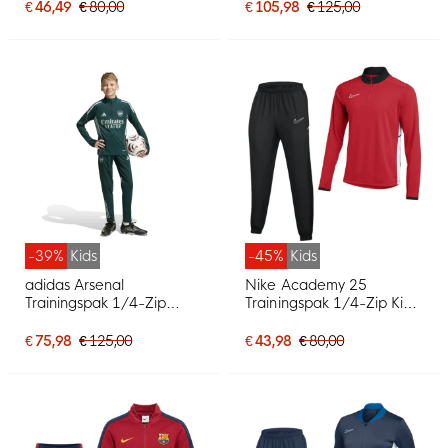
Oranje
€ 46,49
€ 80,00
€ 105,98
€ 125,00
-39%
Kids
-45%
Kids
adidas Arsenal
Nike Academy 25
Trainingspak 1/4-Zip
Trainingspak 1/4-Zip Kids
2025-2026 Kids
Rood Zwart Wit
Donkergroen Grijs
€ 75,98
€ 125,00
€ 43,98
€ 80,00