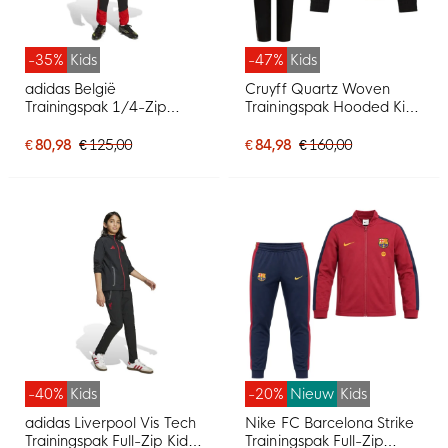
-35%
Kids
-47%
Kids
adidas België
Cruyff Quartz Woven
Trainingspak 1/4-Zip
Trainingspak Hooded Kids
2026-2028 Kids Rood
Zwart
Zwart Geel
€ 80,98
€ 125,00
€ 84,98
€ 160,00
-40%
Kids
-20%
Nieuw
Kids
adidas Liverpool Vis Tech
Nike FC Barcelona Strike
Trainingspak Full-Zip Kids
Trainingspak Full-Zip