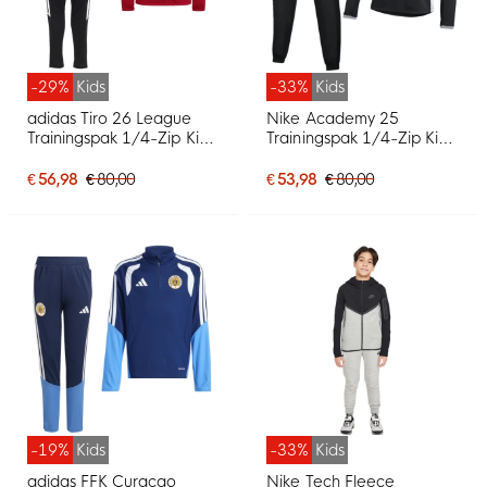
-29%
Kids
-33%
Kids
adidas Tiro 26 League
Nike Academy 25
Trainingspak 1/4-Zip Kids
Trainingspak 1/4-Zip Kids
Rood Zwart
Zwart Grijs Wit
€ 56,98
€ 80,00
€ 53,98
€ 80,00
-19%
Kids
-33%
Kids
adidas FFK Curacao
Nike Tech Fleece