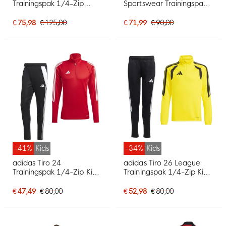
Trainingspak 1/4-Zip
Sportswear Trainingspak
2025-2026 Kids Wit
2026-2027 Kids
Zwart Rood
Donkerblauw Rood
€ 75,98
€ 125,00
€ 71,99
€ 90,00
Geeloranje
-41%
Kids
-34%
Kids
adidas Tiro 24
adidas Tiro 26 League
Trainingspak 1/4-Zip Kids
Trainingspak 1/4-Zip Kids
Rood Zwart Wit
Geel Zwart
€ 47,49
€ 80,00
€ 52,98
€ 80,00