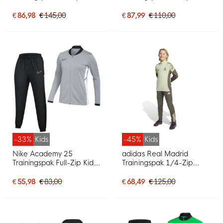
Zwart Rood
2026-2027 Kids Rood
Donkerblauw Geel
€ 86,98
€ 145,00
€ 87,99
€ 110,00
-33%
Kids
-45%
Kids
Nike Academy 25
adidas Real Madrid
Trainingspak Full-Zip Kids
Trainingspak 1/4-Zip
Grijs Zwart Wit
2025-2026 Kids
Lichtgroen Grijs
€ 55,98
€ 83,00
€ 68,49
€ 125,00