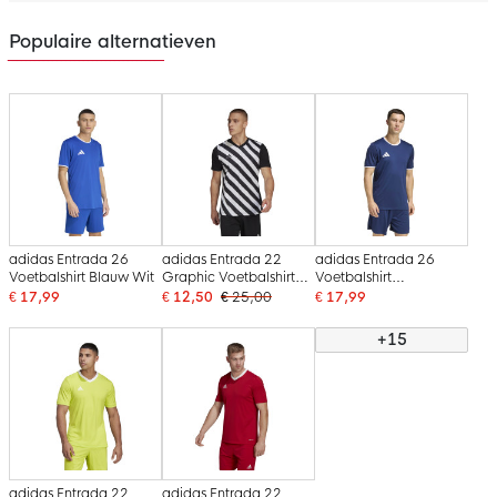
Populaire alternatieven
adidas Entrada 26
adidas Entrada 22
adidas Entrada 26
Voetbalshirt Blauw Wit
Graphic Voetbalshirt
Voetbalshirt
Zwart Wit
Donkerblauw Wit
€ 17,99
€ 12,50
€ 25,00
€ 17,99
+15
adidas Entrada 22
adidas Entrada 22