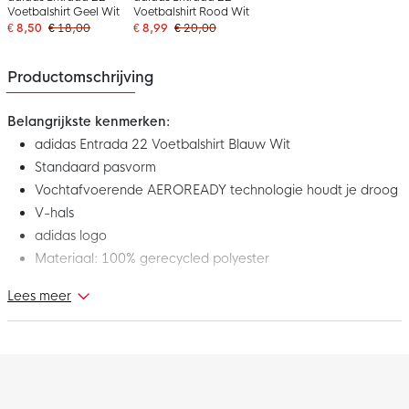
Voetbalshirt Geel Wit
Voetbalshirt Rood Wit
€ 8,50
€ 18,00
€ 8,99
€ 20,00
Productomschrijving
Belangrijkste kenmerken:
adidas Entrada 22 Voetbalshirt Blauw Wit
Standaard pasvorm
Vochtafvoerende AEROREADY technologie houdt je droog
V-hals
adidas logo
Materiaal: 100% gerecycled polyester
Lees meer
Dit is het nieuwe adidas Entrada 22 voetbalshirt. Het adidas
voetbalshirt maakt deel uit van de adidas Entrada collectie.
Deze collectie geeft je alles wat je nodig hebt om je spel er nog
mooier uit te laten zien. Train als een prof met dit gave adidas
voetbalshirt!