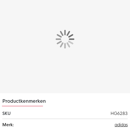
Pasvorm
Het adidas Entrada voetbalshirt heeft een standaard pasvorm
wat zorgt voor een soepel gevoel. Hierdoor kan jij je volledig
blijven focussen op jouw training.
Modelinformatie
189 cm lang
Draagt maat M
Materiaal
Het adidas trainingsshirt is gemaakt van 100% gerecycled
polyester. Dit materiaal is voorzien van de AEROREADY
technologie, wat ervoor zorgt dat het vocht wordt afgevoerd
naar de bovenste laag van het trainingsshirt. Hierdoor blijf je
altijd droog en comfortabel.
Productkenmerken
SKU
HG6283
Meer
adidas
informatie