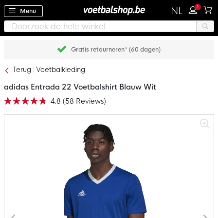
1
NL
Menu
Gratis retourneren* (60 dagen)
Terug
Voetbalkleding
adidas Entrada 22 Voetbalshirt Blauw Wit
4.8
(
58
Reviews
)
Waardering:
95
100
% of
Ga
naar
het
einde
van
de
afbeeldingen-
gallerij