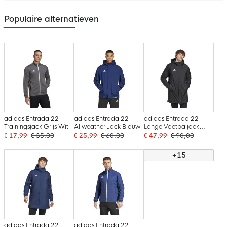
Populaire alternatieven
adidas Entrada 22
adidas Entrada 22
adidas Entrada 22
Trainingsjack Grijs Wit
Allweather Jack Blauw
Lange Voetbaljack
Zwart Wit
€ 17,99
€ 35,00
€ 25,99
€ 60,00
€ 47,99
€ 90,00
+15
adidas Entrada 22
adidas Entrada 22