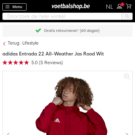
1
NL
Menu
Achteraf betalen met Klarna
Terug
Lifestyle
adidas Entrada 22 All-Weather Jas Rood Wit
5.0
(
5
Reviews
)
Waardering:
100
100
% of
Ga
naar
het
einde
van
de
afbeeldingen-
gallerij