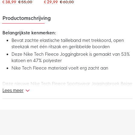
Donkerblauw Wit
€ 38,99
€ 55,00
€ 29,99
€ 60,00
Productomschrijving
Belangrijkste kenmerken:
Bevat zachte elastische tailleband met trekkoord, open
steekzak met één ritszak en geribbelde boorden
Deze Nike Tech Fleece Joggingbroek is gemaakt van 53%
katoen en 47% polyester
Nike Tech Fleece materiaal voelt erg zacht aan
Deze nieuwe Nike Tech Fleece Sportswear Joggingbroek Beige
Zwart Gebroken Wit maakt deel uit van de Nike Tech Fleece
Lees meer
collectie. Nike Tech Fleece is een innovatieve thermische
constructie, gemaakt van materiaal dat de warmte vasthoudt
tegen het lichaam, voor een warm gevoel zonder extra
gewicht. Heerlijk om te dragen in je vrije tijd. Geniet nog meer
van elk moment met deze gave Nike Tech Fleece joggingbroek!
Pasvorm