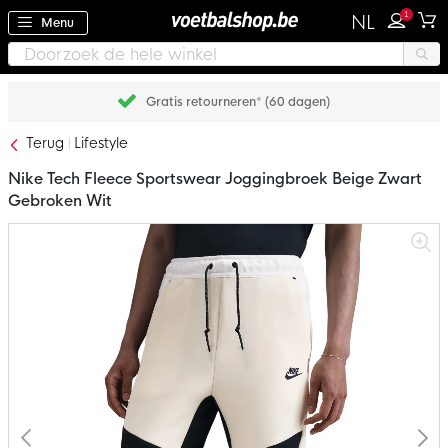
1
NL
Menu
Gratis retourneren* (60 dagen)
Terug
Lifestyle
Nike Tech Fleece Sportswear Joggingbroek Beige Zwart
Gebroken Wit
Ga
naar
het
einde
van
de
afbeeldingen-
gallerij