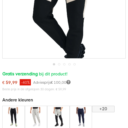
Ga
Gratis verzending
bij dit product!
naar
het
€ 59,99
-40%
Adviesprijs
€ 100,00
begin
van
Beste prijs in de afgelopen 30 dagen: € 59,99
de
afbeeldingen-
Andere kleuren
gallerij
+20