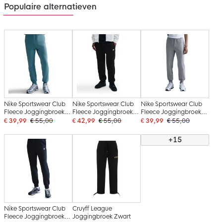
Populaire alternatieven
Nike Sportswear Club
Nike Sportswear Club
Nike Sportswear Club
Fleece Joggingbroek
Fleece Joggingbroek
Fleece Joggingbroek
Turquoise Wit
Zwart Wit
Grijs Wit
€ 39,99
€ 55,00
€ 42,99
€ 55,00
€ 39,99
€ 55,00
+15
Nike Sportswear Club
Cruyff League
Fleece Joggingbroek
Joggingbroek Zwart