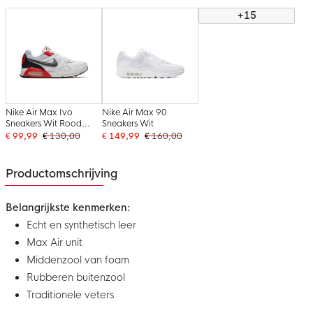
+15
Nike Air Max Ivo
Nike Air Max 90
Sneakers Wit Rood
Sneakers Wit
Zwart
€ 99,99
€ 130,00
€ 149,99
€ 160,00
Productomschrijving
Belangrijkste kenmerken:
Echt en synthetisch leer
Max Air unit
Middenzool van foam
Rubberen buitenzool
Traditionele veters