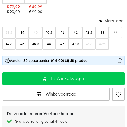
€ 79,99
€ 69,99
€ 90,00
€ 90,00
Maattabel
38 ½
39
40
40 ½
41
42
42 ½
43
44
44 ½
45
45 ½
46
47
47 ½
48 ½
49 ½
Verdien 80 spaarpunten (€ 4,00) bij dit product
In Winkelwagen
Winkelvoorraad
De voordelen van Voetbalshop.be
Gratis verzending vanaf 49 euro