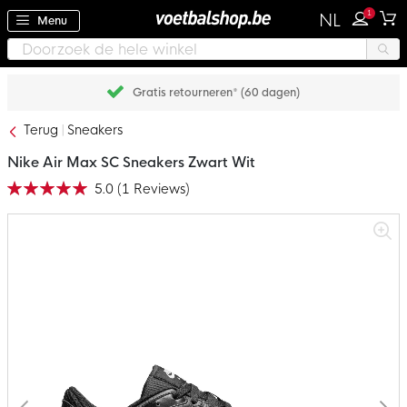
1
NL
Menu
Gratis retourneren* (60 dagen)
Terug
Sneakers
Nike Air Max SC Sneakers Zwart Wit
5.0
(
1
Reviews
)
Waardering:
100
100
% of
Ga
naar
het
einde
van
de
afbeeldingen-
gallerij