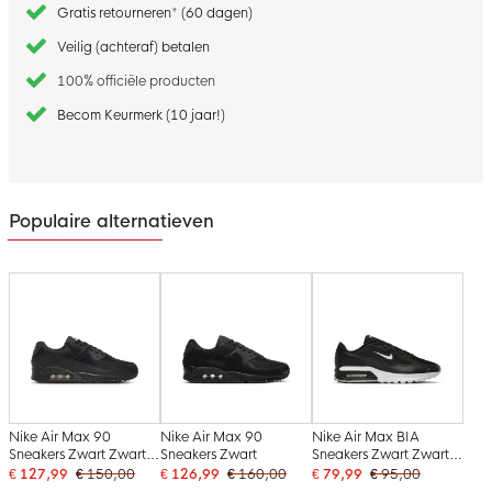
Gratis retourneren* (60 dagen)
Veilig (achteraf) betalen
100% officiële producten
Becom Keurmerk (10 jaar!)
Populaire alternatieven
Nike Air Max 90
Nike Air Max 90
Nike Air Max BIA
Sneakers Zwart Zwart
Sneakers Zwart
Sneakers Zwart Zwart
Wit
Wit
€ 127,99
€ 150,00
€ 126,99
€ 160,00
€ 79,99
€ 95,00