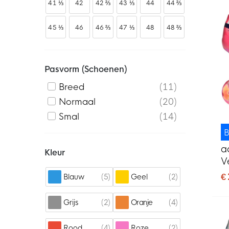
41 ⅓
42
42 ⅔
43 ⅓
44
44 ⅔
45 ⅓
46
46 ⅔
47 ⅓
48
48 ⅔
Pasvorm (schoenen)
Breed
11
Normaal
20
Smal
14
B
a
Kleur
V
V
€
5
2
Blauw
Geel
P
2
4
Grijs
Oranje
4
2
Rood
Roze