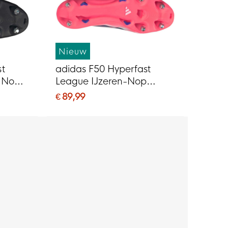
Nieuw
st
adidas F50 Hyperfast
n-Nop
League IJzeren-Nop
G)
Voetbalschoenen (SG) Wit
€ 89,99
Paars Roze