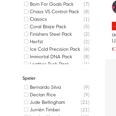
Born For Goals Pack
7
Chaos VS Control Pack
8
Classics
1
Coral Blaze Pack
5
Finishers Steel Pack
2
a
I
Herfst
2
V
€
Ice Cold Precision Pack
6
Z
Immortal DNA Pack
8
Leather Tech Pack
1
Predator EQT
1
Speler
ProPlayer
29
Radiant Blaze Pack
3
Bernardo Silva
9
Road To Glory Pack
2
Declan Rice
9
Jude Bellingham
21
Jurriën Timber
21