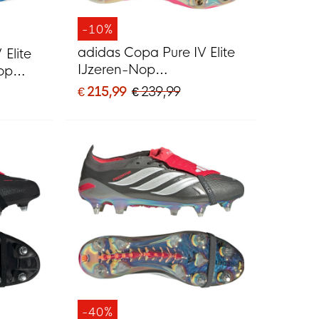
-10%
adidas Copa Pure IV Elite
Elite
IJzeren-Nop
op
Voetbalschoenen (SG)
G) Wit
€ 215,99
€ 239,99
Felroze Zilver Wit
-40%