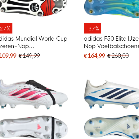
-27%
-37%
didas Mundial World Cup
adidas F50 Elite IJz
Jzeren-Nop
Nop Voetbalschoen
oetbalschoenen (SG)
(SG) Blauw Neonge
 109,99
€ 149,99
€ 164,99
€ 260,00
wart Wit