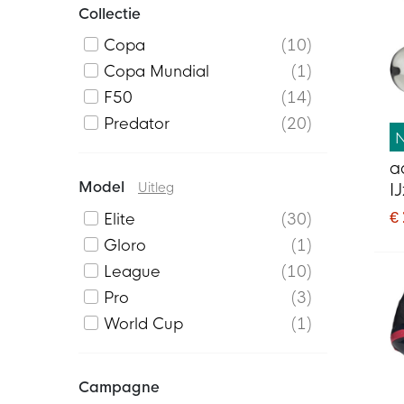
Collectie
Copa
10
Copa Mundial
1
F50
14
Predator
20
a
Model
Uitleg
I
V
€
Elite
30
Z
Gloro
1
League
10
Pro
3
World Cup
1
Campagne