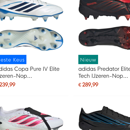
este Keus
Nieuw
didas Copa Pure IV Elite
adidas Predator Elit
Jzeren-Nop
Tech IJzeren-Nop
oetbalschoenen (SG) Wit
Voetbalschoenen (S
 239,99
€ 289,99
lauw Donkerblauw
Zwart Zwart Rood