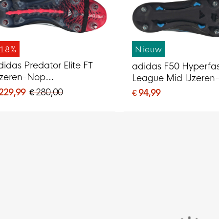
-18%
Nieuw
didas Predator Elite FT
adidas F50 Hyperfa
Jzeren-Nop
League Mid IJzere
oetbalschoenen (SG)
Voetbalschoenen (S
 229,99
€ 280,00
€ 94,99
wart Wit Rood
Zwart Zwart Blauw