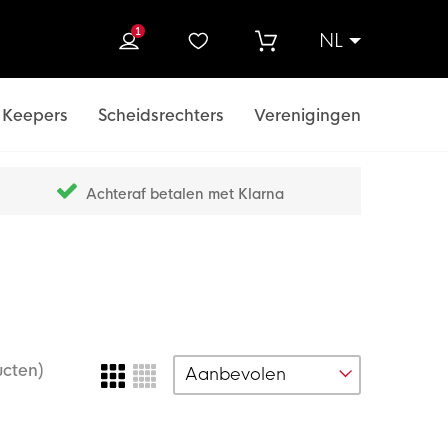
1
NL
ek
Keepers
Scheidsrechters
Verenigingen
Achteraf betalen met Klarna
ucten)