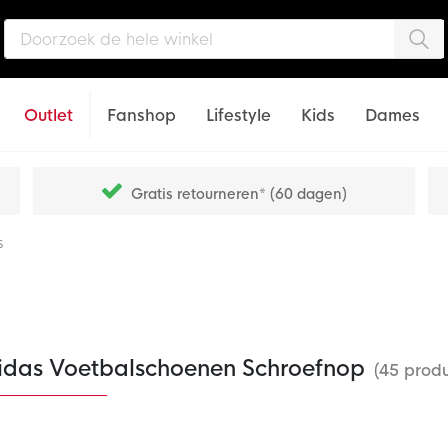
Zo
Outlet
Fanshop
Lifestyle
Kids
Dames
Gratis retourneren* (60 dagen)
s
idas Voetbalschoenen Schroefnop
(45 prod