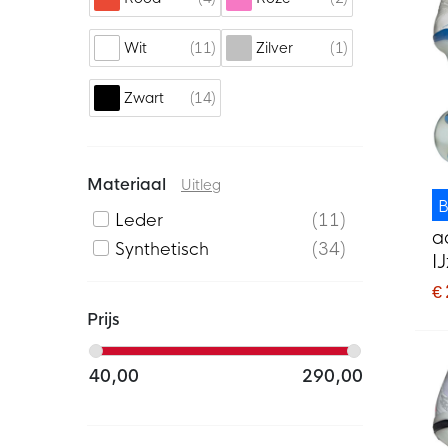
11
1
Wit
Zilver
14
Zwart
Materiaal
Uitleg
B
Leder
11
a
Synthetisch
34
I
V
€
B
Prijs
40,00
290,00