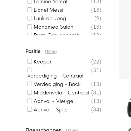
Lamine Yamal
13
Lionel Messi
13
Luuk de Jong
9
Mohamed Salah
13
Ryan Gravenberch
13
Vivianne Miedema
21
Positie
Uitleg
Keeper
22
31
Verdediging - Centraal
Verdediging - Back
13
Middenveld - Centraal
31
Aanval - Vleugel
13
Aanval - Spits
34
Eigenschappen
Uitleg