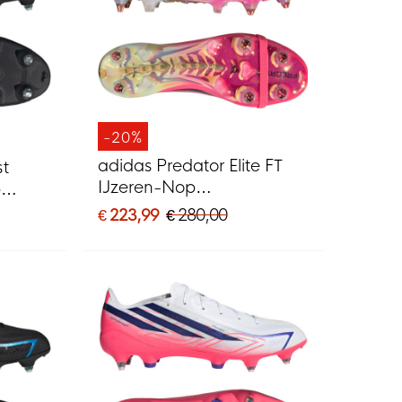
-20%
adidas Predator Elite FT
st
IJzeren-Nop
p
Voetbalschoenen (SG)
G)
€ 223,99
€ 280,00
Felroze Zilvergrijs Zwart
Goud