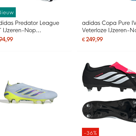
Nieuw
didas Predator League
adidas Copa Pure IV 
T IJzeren-Nop
Veterloze IJzeren-N
oetbalschoenen (SG) Wit
Voetbalschoenen (S
 94,99
€ 249,99
wart Roze
Blauw Donkerblauw
-36%