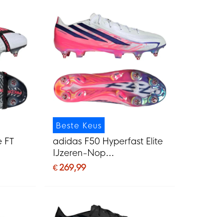
Beste Keus
e FT
adidas F50 Hyperfast Elite
IJzeren-Nop
G) Wit
Voetbalschoenen (SG) Wit
€ 269,99
Paars Roze