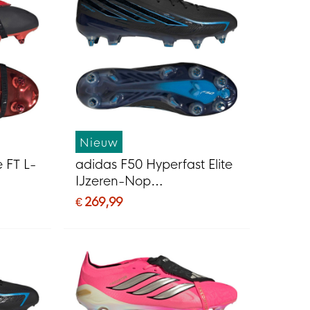
Nieuw
e FT L-
adidas F50 Hyperfast Elite
IJzeren-Nop
G)
Voetbalschoenen (SG)
€ 269,99
Zwart Zwart Blauw