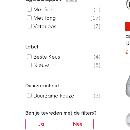
Met Sok
1
Met Tong
17
Veterloos
7
a
I
Label
V
€
Z
Beste Keus
4
Nieuw
8
Duurzaamheid
Duurzame keuze
3
Ben je tevreden met de filters?
Ja
Nee