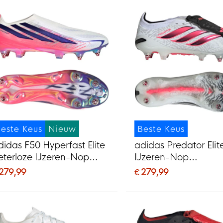
este Keus
Nieuw
Beste Keus
didas F50 Hyperfast Elite
adidas Predator Elit
eterloze IJzeren-Nop
IJzeren-Nop
oetbalschoenen (SG) Wit
Voetbalschoenen (S
 279,99
€ 279,99
aars Roze
Zwart Roze