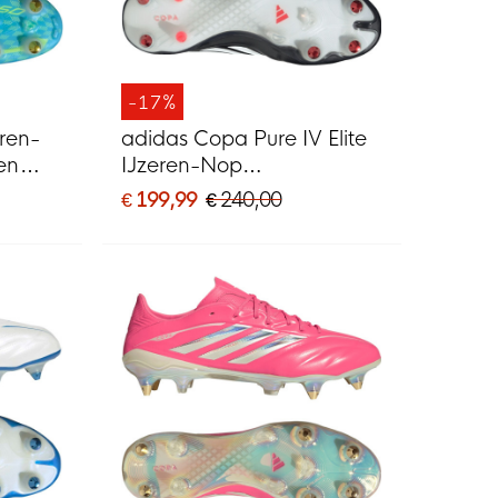
-17%
eren-
adidas Copa Pure IV Elite
en
IJzeren-Nop
el
Voetbalschoenen (SG)
€ 199,99
€ 240,00
Zwart Wit Rood