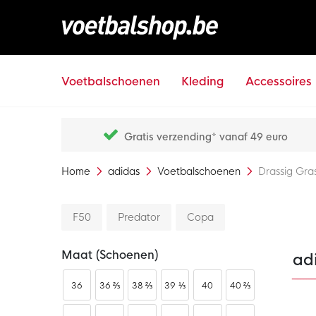
Voetbalschoenen
Kleding
Accessoires
Gratis verzending* vanaf 49 euro
Home
adidas
Voetbalschoenen
Drassig Gra
F50
Predator
Copa
Maat (schoenen)
ad
36
36 ⅔
38 ⅔
39 ⅓
40
40 ⅔