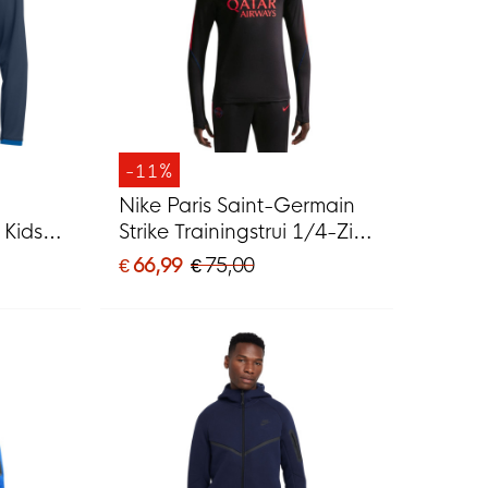
-11%
Nike Paris Saint-Germain
 Kids
Strike Trainingstrui 1/4-Zip
 Wit
2026-2027 Zwart Felrood
€ 66,99
€ 75,00
Donkerblauw