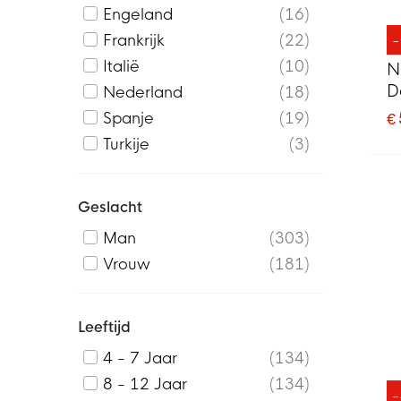
Engeland
16
Frankrijk
22
Italië
10
N
D
Nederland
18
€
Spanje
19
Turkije
3
Geslacht
Man
303
Vrouw
181
Leeftijd
4 - 7 Jaar
134
8 - 12 Jaar
134