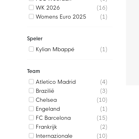
WK 2026
16
Womens Euro 2025
1
Speler
Kylian Mbappé
1
Team
Atletico Madrid
4
Brazilië
3
Chelsea
10
Engeland
1
FC Barcelona
15
Frankrijk
2
Internazionale
10