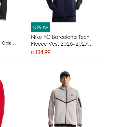
Nieuw
Nike FC Barcelona Tech
 Kids
Fleece Vest 2026-2027
Donkerblauw Zwart Geel
€ 134,99
Roze