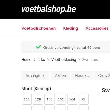
Voetbalschoenen
Kleding
Accessoires
Gratis verzending* vanaf 49 euro
Home
Nike
Voetbalkleding
Sweaters
Trainingtops
Vesten
Hoodies
Crew S
Maat (kleding)
Sw
122
128
140
152
164
XS