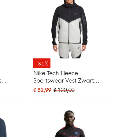
-31%
Nike Tech Fleece
s
Sportswear Vest Zwart
Lichtgrijs
€ 82,99
€ 120,00