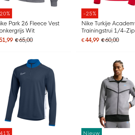
-20%
-25%
ike Park 26 Fleece Vest
Nike Turkije Academ
onkergrijs Wit
Trainingstrui 1/4-Zi
2028 Rood Zwart
 51,99
€ 65,00
€ 44,99
€ 60,00
-41%
Nieuw