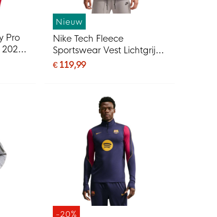
Nieuw
y Pro
Nike Tech Fleece
p 2026-
Sportswear Vest Lichtgrijs
Beige Zwart
€ 119,99
-20%