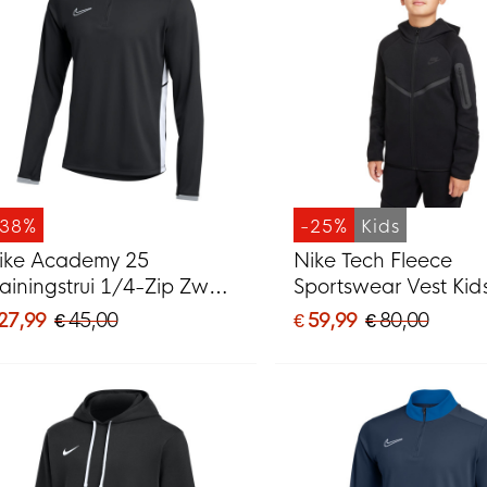
-38%
-25%
Kids
ike Academy 25
Nike Tech Fleece
rainingstrui 1/4-Zip Zwart
Sportswear Vest Kid
rijs Wit
Zwart Donkergrijs
 27,99
€ 45,00
€ 59,99
€ 80,00