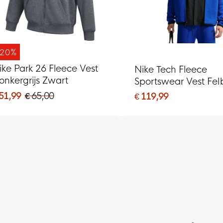
-20%
ike Park 26 Fleece Vest
Nike Tech Fleece
onkergrijs Zwart
Sportswear Vest Fe
Zwart
 51,99
€ 65,00
€ 119,99