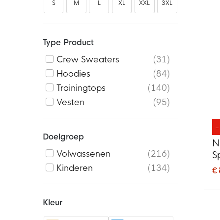
S
M
L
XL
XXL
3XL
Type Product
Crew Sweaters
31
Hoodies
84
Trainingtops
140
Vesten
95
Doelgroep
N
Volwassenen
216
S
D
Kinderen
134
€
Kleur