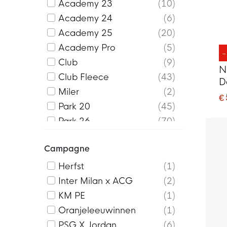
Academy 23
10
Academy 24
6
Academy 25
20
Academy Pro
5
Club
9
N
Club Fleece
43
D
Miler
2
€
Park 20
45
Park 26
70
Strike 24
2
Campagne
Strike 26
1
Strike Series
48
Herfst
1
Tech Fleece
63
Inter Milan x ACG
2
Total 90
8
KM PE
1
Oranjeleeuwinnen
1
PSG X Jordan
6