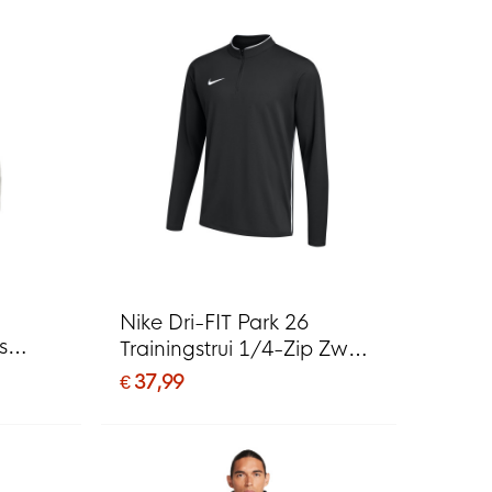
Nike Dri-FIT Park 26
s
Trainingstrui 1/4-Zip Zwart
Wit
€ 37,99