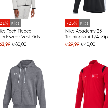
-21%
Kids
-25%
Kids
ike Tech Fleece
Nike Academy 25
portswear Vest Kids
Trainingstrui 1/4-Zip
ichtgrijs Zwart
Zwart Grijs Wit
 62,99
€ 80,00
€ 29,99
€ 40,00