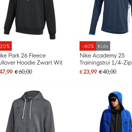
-20%
-40%
Kids
ike Park 26 Fleece
Nike Academy 25
ullover Hoodie Zwart Wit
Trainingstrui 1/4-Zip
Donkerblauw Blauw
 47,99
€ 60,00
€ 23,99
€ 40,00