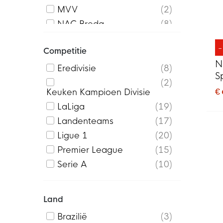
MVV
2
NAC Breda
8
Nederland
8
Competitie
Paris Saint-Germain
20
N
Tottenham Hotspur
5
Eredivisie
8
S
Turkije
3
2
L
€
Keuken Kampioen Divisie
LaLiga
19
Landenteams
17
Ligue 1
20
Premier League
15
Serie A
10
Land
Brazilië
3