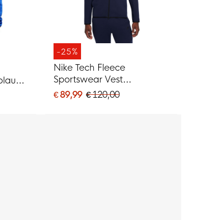
-25%
Nike Tech Fleece
Sportswear Vest
lblauw
Donkerblauw Zwart
€ 89,99
€ 120,00