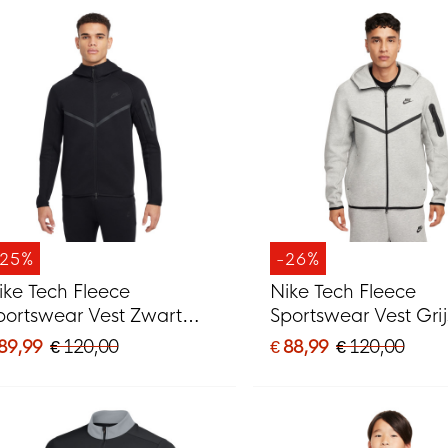
-25%
-26%
ike Tech Fleece
Nike Tech Fleece
portswear Vest Zwart
Sportswear Vest Grij
onkergrijs
Zwart
 89,99
€ 120,00
€ 88,99
€ 120,00