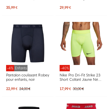
Goalkeeper noir
Baselayer bleu foncé
35,99 €
29,99 €
-4%
Enfants
-40%
Pantalon coulissant Robey
Nike Pro Dri-Fit Strike 23
pour enfants, noir
Short Collant Jaune Néon
Noir
22,99 €
24,00 €
17,99 €
30,00 €