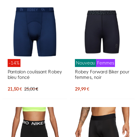
-14%
Nouveau
Femmes
Pantalon coulissant Robey
Robey Forward Biker pour
bleu foncé
femmes, noir
21,50 €
25,00 €
29,99 €