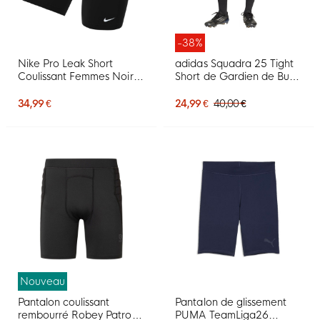
-38%
Nike Pro Leak Short
adidas Squadra 25 Tight
Coulissant Femmes Noir
Short de Gardien de But
Blanc
Noir Blanc
34,99 €
24,99 €
40,00 €
Nouveau
Pantalon coulissant
Pantalon de glissement
rembourré Robey Patron
PUMA TeamLiga26