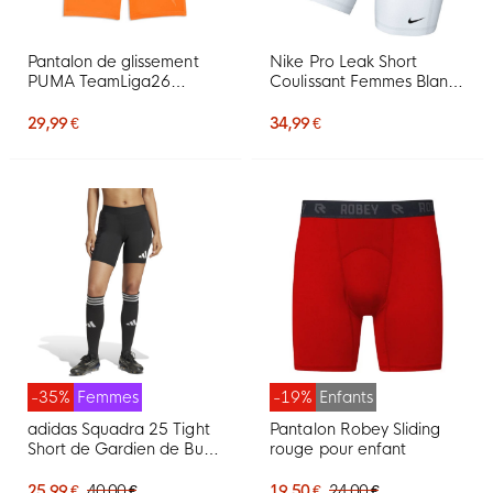
Pantalon de glissement
Nike Pro Leak Short
PUMA TeamLiga26
Coulissant Femmes Blanc
Baselayer orange
Noir
29,99 €
34,99 €
-35%
Femmes
-19%
Enfants
adidas Squadra 25 Tight
Pantalon Robey Sliding
Short de Gardien de But
rouge pour enfant
Femmes Noir Blanc
25,99 €
40,00 €
19,50 €
24,00 €