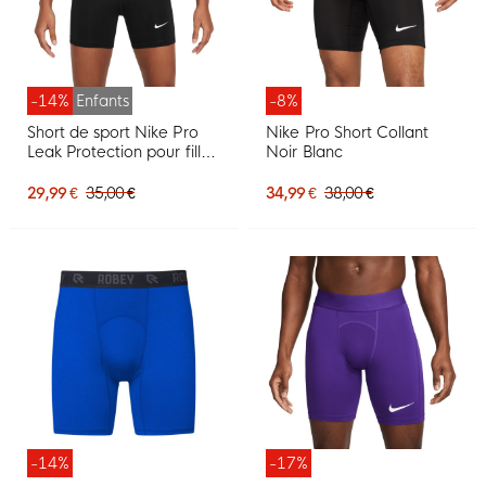
-14%
Enfants
-8%
Short de sport Nike Pro
Nike Pro Short Collant
Leak Protection pour fille,
Noir Blanc
noir et blanc
29,99 €
35,00 €
34,99 €
38,00 €
-14%
-17%