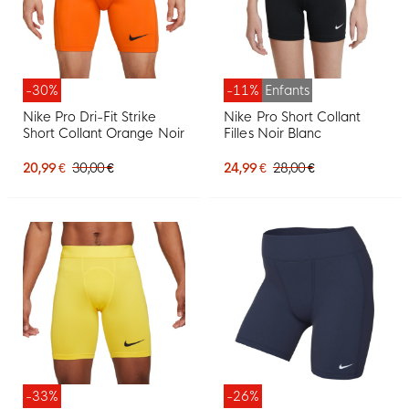
-30%
-11%
Enfants
Nike Pro Dri-Fit Strike
Nike Pro Short Collant
Short Collant Orange Noir
Filles Noir Blanc
20,99 €
30,00 €
24,99 €
28,00 €
-33%
-26%