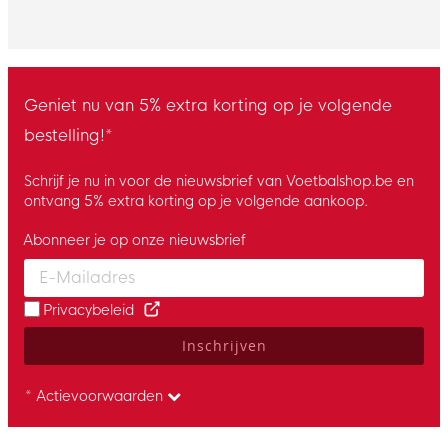
Geniet nu van 5% extra korting op je volgende
bestelling!*
Schrijf je nu in voor de nieuwsbrief van Voetbalshop.be en
ontvang 5% extra korting op je volgende aankoop.
Abonneer je op onze nieuwsbrief
Enter your email and accept the privacy policy to subscribe to 
Privacybeleid
Inschrijven
* Actievoorwaarden