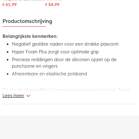
Rood Zwart
Keepershandschoenen
€ 61,99
€ 54,99
Wit Zwart Rood
Productomschrijving
Belangrijkste kenmerken:
Negatief gestikte naden voor een strakke pasvorm
Hyper Foam Plus zorgt voor optimale grip
Precieze reddingen door de siliconen opzet op de
punchzone en vingers
Afneembare en elastische polsband
Dit zijn de Stanno Blaze Keepershandschoenen Oranje Zwart.
Lees meer
Draag deze Stanno keepershandschoenen tijdens je volgende
training of wedstrijd en houd alle ballen uit het doel!
Handschoen snede
De Stanno Blaze keepershandschoen zijn negatief gestikt
waardoor je geen naden aan de buitenkant ziet. Dit zorgt voor
een strakkere pasvorm dan normaal.