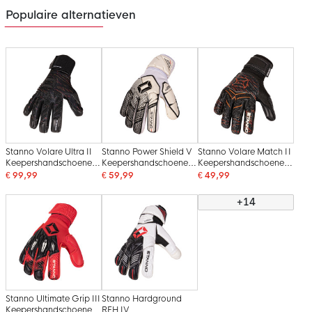
Populaire alternatieven
Stanno Volare Ultra II
Stanno Power Shield V
Stanno Volare Match II
Keepershandschoenen
Keepershandschoenen
Keepershandschoenen
Zwart Grijs Oranje
Wit Zwart
Zwart Oranje
€ 99,99
€ 59,99
€ 49,99
+14
Stanno Ultimate Grip III
Stanno Hardground
Keepershandschoenen
RFH IV