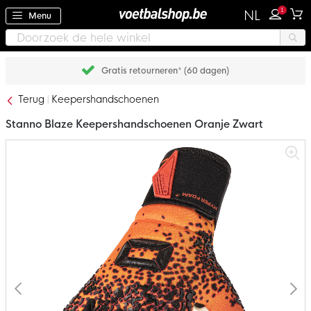
1
NL
Menu
Gratis retourneren* (60 dagen)
Terug
Keepershandschoenen
Stanno Blaze Keepershandschoenen Oranje Zwart
Ga
naar
het
einde
van
de
afbeeldingen-
gallerij