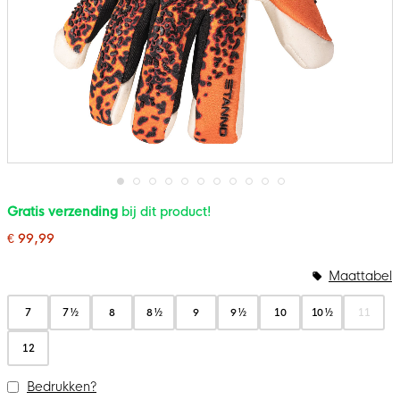
Ga
Gratis verzending
bij dit product!
naar
het
€ 99,99
begin
van
de
Maattabel
afbeeldingen-
gallerij
7
7 ½
8
8 ½
9
9 ½
10
10 ½
11
12
Bedrukken?