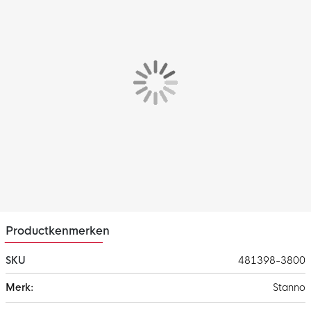
Handpalm
De handschoenen hebben een extra groot foam oppervlak van
Hyper Foam Plus, wat zorgt voor optimale grip.
Backhand
De backhand heeft een siliconen opzet op de punchzone en
vingers wat zorgt voor het gecontroleerder wegstompen van
de bal.
Sluiting
De Stanno Blaze keepershandschoenen zijn voorzien van een
afneembare, elastische polsband.
Productkenmerken
SKU
481398-3800
Meer
Stanno
informatie