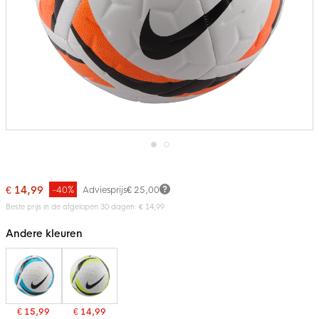
Ga
naar
het
€ 14,99
-40%
Adviesprijs
€ 25,00
begin
van
Beste prijs in de afgelopen 30 dagen: € 14,99
de
afbeeldingen-
Andere kleuren
gallerij
€ 15,99
€ 14,99