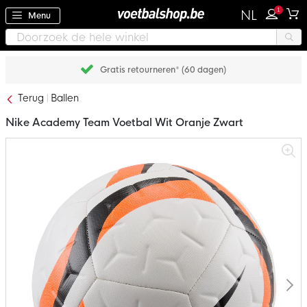
1
NL
Menu
Gratis retourneren* (60 dagen)
Terug
Ballen
Nike Academy Team Voetbal Wit Oranje Zwart
Ga
naar
het
einde
van
de
afbeeldingen-
gallerij