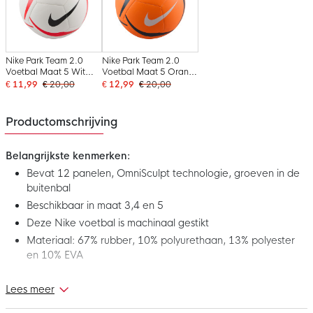
Nike Park Team 2.0
Nike Park Team 2.0
Voetbal Maat 5 Wit
Voetbal Maat 5 Oranje
Felrood Zwart
Zwart Wit
€ 11,99
€ 20,00
€ 12,99
€ 20,00
Productomschrijving
Belangrijkste kenmerken:
Bevat 12 panelen, OmniSculpt technologie, groeven in de
buitenbal
Beschikbaar in maat 3,4 en 5
Deze Nike voetbal is machinaal gestikt
Materiaal: 67% rubber, 10% polyurethaan, 13% polyester
en 10% EVA
Lees meer
Verbeter je spel met de Nike Academy Team Voetbal Wit
Oranje Zwart. Deze Nike voetbal haal je het beste van je spel