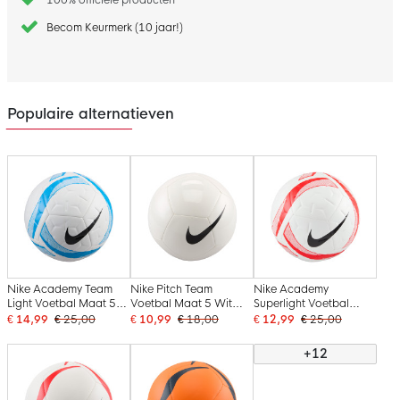
Becom Keurmerk (10 jaar!)
Populaire alternatieven
Nike Academy Team
Nike Pitch Team
Nike Academy
Light Voetbal Maat 5
Voetbal Maat 5 Wit
Superlight Voetbal
Wit Blauw Zwart
Zwart
Maat 4 Wit Felrood
€ 14,99
€ 25,00
€ 10,99
€ 18,00
€ 12,99
€ 25,00
Zwart
+12